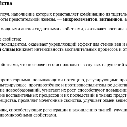
йства
апсул, наполнение которых представляет комбинацию из тщател
боты предстательной железы, —
микроэлементов, витаминов, 
я мощными антиоксидантными свойствами, оказывают восстанав
 свойства;
иоксидантом, оказывает укрепляющий эффект для стенок вен и 
й сливы)
снижает интенсивность воспалительных процессов и от
йствами, что позволяет его использовать в случаях нарушений
опротекторными, повышающими потенцию, регулирующими проц
льгезирующее, противоотёчное и противовоспалительное действ
е новообразований, угнетают их рост, способствуют повышени
ие воспалительных процессов и их последствий в тканях предст
ещества, проявляет мочегонные свойства, улучшает обмен вещес
инк
, способствующие регенерации и заживлению тканей, улуч
тивомикробными свойствами.