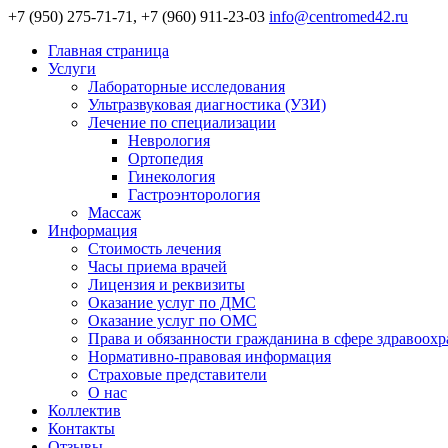
+7 (950) 275-71-71, +7 (960) 911-23-03
info@centromed42.ru
Главная страница
Услуги
Лабораторные исследования
Ультразвуковая диагностика (УЗИ)
Лечение по специализации
Неврология
Ортопедия
Гинекология
Гастроэнторология
Массаж
Информация
Стоимость лечения
Часы приема врачей
Лицензия и реквизиты
Оказание услуг по ДМС
Оказание услуг по ОМС
Права и обязанности гражданина в сфере здравоох
Нормативно-правовая информация
Страховые представители
О нас
Коллектив
Контакты
Отзывы