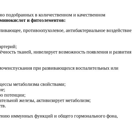
ьно подобранных в количественном и качественном
аминокислот и фитоэлементов:
ливающее, противоопухолевое, антибактериальное воздействие
артерий;
ёчность тканей, нивелирует возможность появления и развития
 мочеиспускания при развивающихся воспалительных или
ессы метаболизма свойствами;
ие;
ю потенции;
ательной железы, активизирует метаболизм;
тв.
шению иммунных функций и общего гормонального фона,