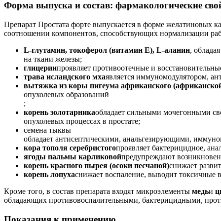
Форма выпуска и состав: фармакологические сво
Препарат Простата форте выпускается в форме желатиновых к
соотношении компонентов, способствующих нормализации ра
L-глутамин, токоферол (витамин Е), L-аланин
, облада
на ткани железы;
глицерин
проявляет противоотечные и восстановительные
трава исландского мха
является иммуномодулятором, ант
вытяжка из коры пигеума африканского (африканско
опухолевых образований
;
корень золотарника
обладает сильными мочегонными сво
опухолевых процессах в простате;
семена тыквы
обладает антисептическими, анальгезирующими, иммун
кора тополя серебристого
проявляет бактерицидное, ана
ягоды пальмы карликовой
предупреждают возникновени
корень красного пырея (осоки песчаной)
снижает развит
корень лопуха
снижает воспаление, выводит токсичные в
Кроме того, в состав препарата входят микроэлементы
медь
и
ц
обладающих противовоспалительными, бактерицидными, про
Показания к применению