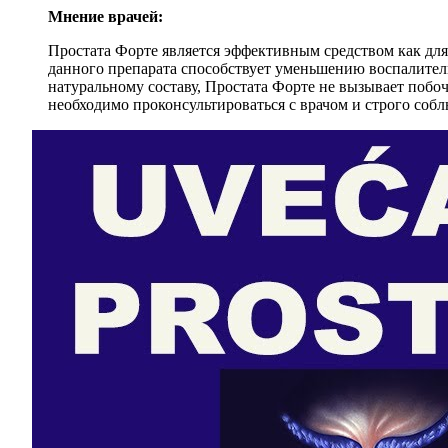
Мнение врачей:
Простата Форте является эффективным средством как для
данного препарата способствует уменьшению воспалител
натуральному составу, Простата Форте не вызывает побо
необходимо проконсультироваться с врачом и строго соб