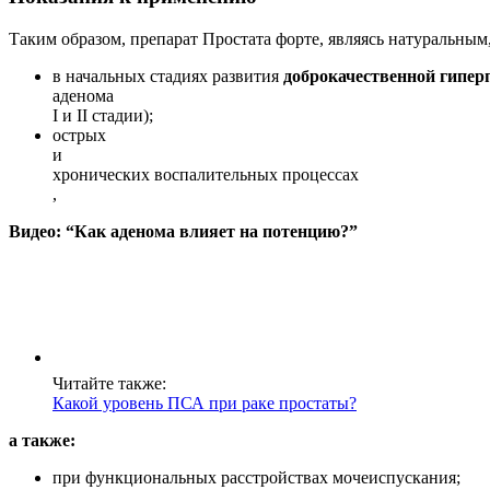
Таким образом, препарат Простата форте, являясь натуральн
в начальных стадиях развития
доброкачественной гипер
аденома
I и II стадии);
острых
и
хронических воспалительных процессах
,
Видео: “Как аденома влияет на потенцию?”
Читайте также:
Какой уровень ПСА при раке простаты?
а также:
при функциональных расстройствах мочеиспускания;