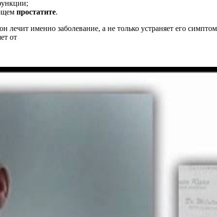
функции;
ующем
простатите
.
он лечит именно заболевание, а не только устраняет его симпто
ет от