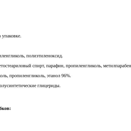
в упаковке.
иленгликоль, полиэтиленоксид.
етостеариловый спирт, парафин, пропиленгликоль, метилпарабен
оль, пропиленгликоль, этанол 96%.
олусинтетические глицериды.
бков: