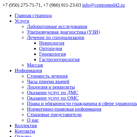
+7 (950) 275-71-71, +7 (960) 911-23-03
info@centromed42.ru
Главная страница
Услуги
Лабораторные исследования
Ультразвуковая диагностика (УЗИ)
Лечение по специализации
Неврология
Ортопедия
Гинекология
Гастроэнторология
Массаж
Информация
Стоимость лечения
Часы приема врачей
Лицензия и реквизиты
Оказание услуг по ДМС
Оказание услуг по ОМС
Права и обязанности гражданина в сфере здравоох
Нормативно-правовая информация
Страховые представители
О нас
Коллектив
Контакты
Отзывы