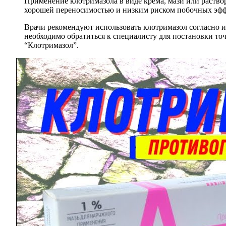
Применение клотримазола в виде крема, мази или раство
хорошей переносимостью и низким риском побочных эффек
Врачи рекомендуют использовать клотримазол согласно 
необходимо обратиться к специалисту для постановки то
“Клотримазол”.