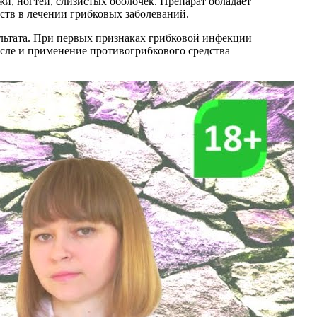
и, ногтей, слизистых оболочек. Препарат обладает
ств в лечении грибковых заболеваний.
ультата. При первых признаках грибковой инфекции
исле и применение противогрибкового средства