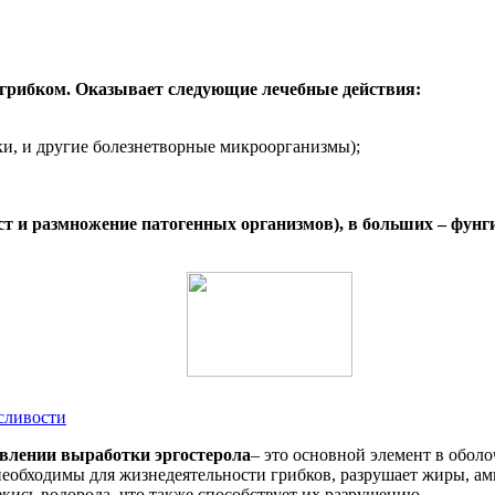
 грибком. Оказывает следующие лечебные действия:
ки, и другие болезнетворные микроорганизмы);
ст и размножение патогенных организмов), в больших – фунг
сливости
авлении выработки эргостерола
– это основной элемент в оболо
необходимы для жизнедеятельности грибков, разрушает жиры, ам
екись водорода, что также способствует их разрушению.