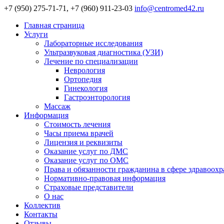
+7 (950) 275-71-71, +7 (960) 911-23-03
info@centromed42.ru
Главная страница
Услуги
Лабораторные исследования
Ультразвуковая диагностика (УЗИ)
Лечение по специализации
Неврология
Ортопедия
Гинекология
Гастроэнторология
Массаж
Информация
Стоимость лечения
Часы приема врачей
Лицензия и реквизиты
Оказание услуг по ДМС
Оказание услуг по ОМС
Права и обязанности гражданина в сфере здравоох
Нормативно-правовая информация
Страховые представители
О нас
Коллектив
Контакты
Отзывы