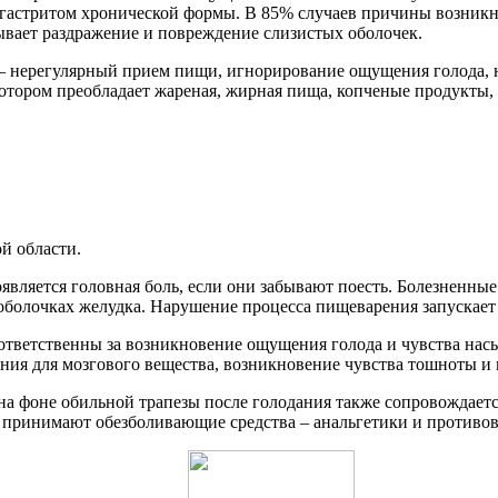
гастритом хронической формы. В 85% случаев причины возникнове
ывает раздражение и повреждение слизистых оболочек.
– нерегулярный прием пищи, игнорирование ощущения голода, 
котором преобладает жареная, жирная пища, копченые продукты
й области.
является головная боль, если они забывают поесть. Болезненн
оболочках желудка. Нарушение процесса пищеварения запускает 
 ответственны за возникновение ощущения голода и чувства н
ния для мозгового вещества, возникновение чувства тошноты и
а фоне обильной трапезы после голодания также сопровождаетс
ы принимают обезболивающие средства – анальгетики и противо