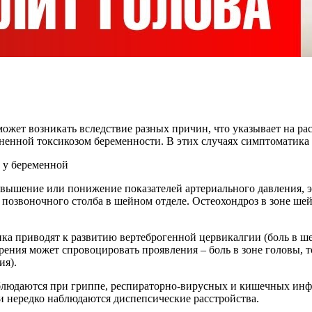
 может возникать вследствие разных причин, что указывает на р
нной токсикозом беременности. В этих случаях симптоматика 
овышение или понижение показателей артериального давления, 
 позвоночного столба в шейном отделе. Остеохондроз в зоне ше
ка приводят к развитию вертеброгенной цервикалгии (боль в ше
ения может спровоцировать проявления – боль в зоне головы, т
ия).
людаются при гриппе, респираторно-вирусных и кишечных инфек
и нередко наблюдаются диспепсические расстройства.