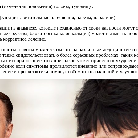
 (изменения положения) головы, туловища.
функция, двигательные нарушения, парезы, параличи).
ации) в анамнезе, которые независимо от срока давности могу
рные средства, блокаторы каналов кальция) может вызывать поб
 корректное лечение.
 тошноты и рвоты может указывать на различные медицинские со
 также свидетельствовать о более серьезных проблемах, таких 
 как игнорирование этих признаков может привести к ухудшению
собенно если симптомы проявляются внезапно или сопровождаю
ечение и профилактика помогут избежать осложнений и улучшит