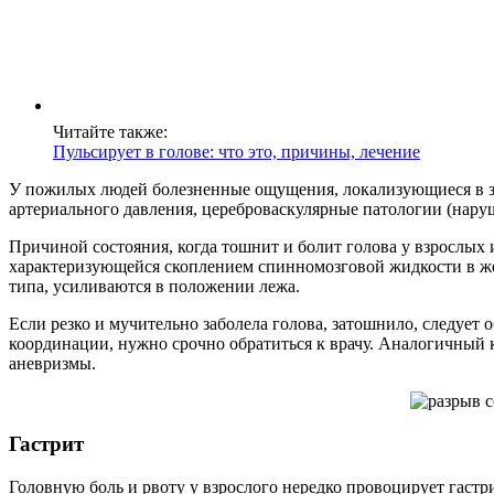
Читайте также:
Пульсирует в голове: что это, причины, лечение
У пожилых людей болезненные ощущения, локализующиеся в зо
артериального давления, цереброваскулярные патологии (наруш
Причиной состояния, когда тошнит и болит голова у взрослых 
характеризующейся скоплением спинномозговой жидкости в же
типа, усиливаются в положении лежа.
Если резко и мучительно заболела голова, затошнило, следуе
координации, нужно срочно обратиться к врачу. Аналогичный 
аневризмы.
Гастрит
Головную боль и рвоту у взрослого нередко провоцирует гаст