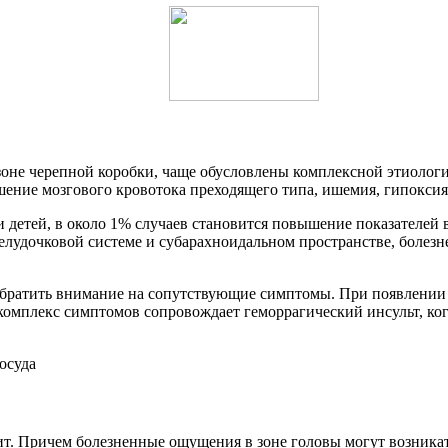
не черепной коробки, чаще обусловлены комплексной этиологи
ение мозгового кровотока преходящего типа, ишемия, гипоксия,
и детей, в около 1% случаев становится повышение показателей
лудочковой системе и субарахноидальном пространстве, болезн
т обратить внимание на сопутствующие симптомы. При появлении
комплекс симптомов сопровождает геморрагический инсульт, ког
рит. Причем болезненные ощущения в зоне головы могут возника