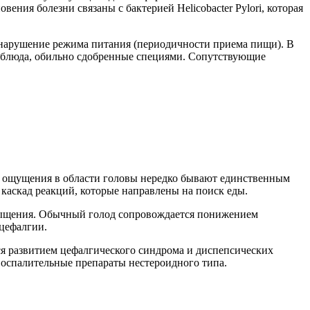
ния болезни связаны с бактерией Helicobacter Pylori, которая
нарушение режима питания (периодичности приема пищи). В
, блюда, обильно сдобренные специями. Сопутствующие
ые ощущения в области головы нередко бывают единственным
каскад реакций, которые направлены на поиск еды.
асыщения. Обычный голод сопровождается понижением
 цефалгии.
я развитием цефалгического синдрома и диспепсических
воспалительные препараты нестероидного типа.