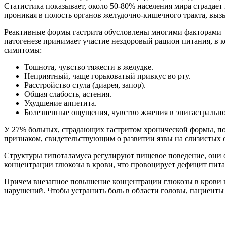
Статистика показывает, около 50-80% населения мира страдает 
проникая в полость органов желудочно-кишечного тракта, выз
Реактивные формы гастрита обусловлены многими факторами 
патогенезе принимает участие нездоровый рацион питания, в 
симптомы:
Тошнота, чувство тяжести в желудке.
Неприятный, чаще горьковатый привкус во рту.
Расстройство стула (диарея, запор).
Общая слабость, астения.
Ухудшение аппетита.
Болезненные ощущения, чувство жжения в эпигастрально
У 27% больных, страдающих гастритом хронической формы, по
признаком, свидетельствующим о развитии язвы на слизистых 
Структуры гипоталамуса регулируют пищевое поведение, они
концентрации глюкозы в крови, что провоцирует дефицит пита
Причем внезапное повышение концентрации глюкозы в крови н
нарушений. Чтобы устранить боль в области головы, пациент