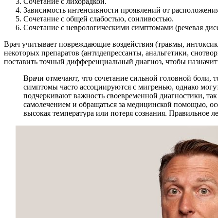
Сочетание с лихорадкой.
Зависимость интенсивности проявлений от расположения
Сочетание с общей слабостью, сонливостью.
Сочетание с неврологическими симптомами (речевая дис
Врач учитывает повреждающие воздействия (травмы, интоксик
некоторых препаратов (антидепрессанты, анальгетики, снотво
поставить точный дифференциальный диагноз, чтобы назначить
Врачи отмечают, что сочетание сильной головной боли,
симптомы часто ассоциируются с мигренью, однако могут
подчеркивают важность своевременной диагностики, так
самолечением и обращаться за медицинской помощью, о
высокая температура или потеря сознания. Правильное л