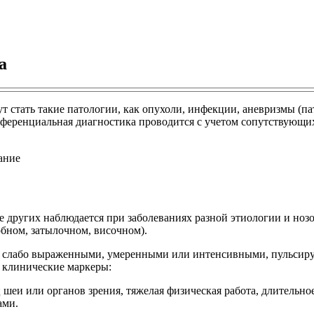
а
ут стать такие патологии, как опухоли, инфекции, аневризмы (п
фференциальная диагностика проводится с учетом сопутствующи
 других наблюдается при заболеваниях разной этиологии и нозо
обном, затылочном, височном).
ют слабо выраженными, умеренными или интенсивными, пульси
 клинические маркеры:
и или органов зрения, тяжелая физическая работа, длительное 
ами.