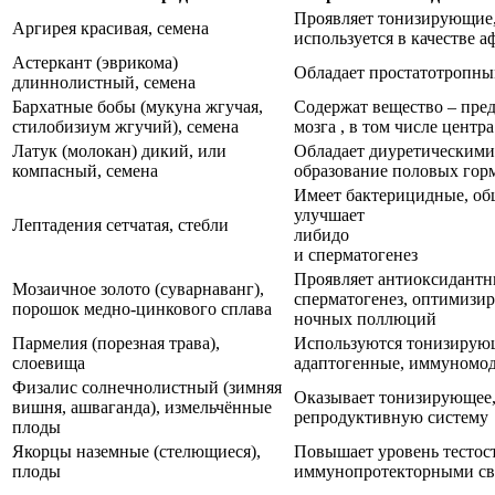
Проявляет тонизирующие, 
Аргирея красивая, семена
используется в качестве 
Астеркант (эврикома)
Обладает простатотропны
длиннолистный, семена
Бархатные бобы (мукуна жгучая,
Содержат вещество – пред
стилобизиум жгучий), семена
мозга , в том числе цент
Латук (молокан) дикий, или
Обладает диуретическими
компасный, семена
образование половых гор
Имеет бактерицидные, об
улучшает
Лептадения сетчатая, стебли
либидо
и сперматогенез
Проявляет антиоксидантн
Мозаичное золото (суварнаванг),
сперматогенез, оптимизир
порошок медно-цинкового сплава
ночных поллюций
Пармелия (порезная трава),
Используются тонизирующ
слоевища
адаптогенные, иммуномо
Физалис солнечнолистный (зимняя
Оказывает тонизирующее,
вишня, ашваганда), измельчённые
репродуктивную систему
плоды
Якорцы наземные (стелющиеся),
Повышает уровень тестос
плоды
иммунопротекторными св