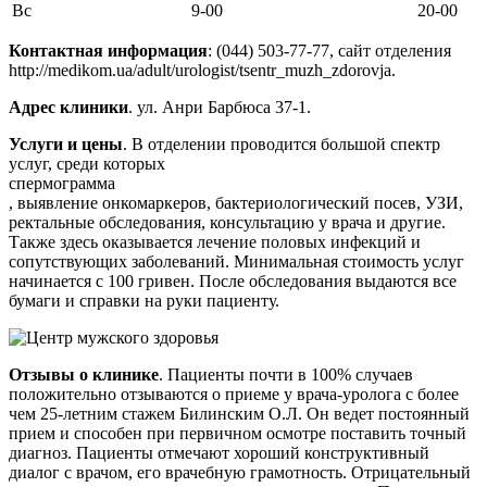
Вс
9-00
20-00
Контактная информация
: (044) 503-77-77, сайт отделения
http://medikom.ua/adult/urologist/tsentr_muzh_zdorovja.
Адрес клиники
. ул. Анри Барбюса 37-1.
Услуги и цены
. В отделении проводится большой спектр
услуг, среди которых
спермограмма
, выявление онкомаркеров, бактериологический посев, УЗИ,
ректальные обследования, консультацию у врача и другие.
Также здесь оказывается лечение половых инфекций и
сопутствующих заболеваний. Минимальная стоимость услуг
начинается с 100 гривен. После обследования выдаются все
бумаги и справки на руки пациенту.
Отзывы о клинике
. Пациенты почти в 100% случаев
положительно отзываются о приеме у врача-уролога с более
чем 25-летним стажем Билинским О.Л. Он ведет постоянный
прием и способен при первичном осмотре поставить точный
диагноз. Пациенты отмечают хороший конструктивный
диалог с врачом, его врачебную грамотность. Отрицательный