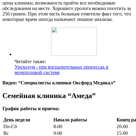
цены клиники, возможность пройти все необходимые
обследования на месте. Хорошего уролога можно посетить за
250 гривен. При этом часть больным отметили факт того, что
некоторые врачи иногда назначают лишние анализы.
Читайте также:
Урохолум - при воспалительных процессах в
мочеполовой системе
Видео: “Специалисты клиники Оксфорд Медикал”
Семейная клиника “Амеда”
График работы и приема:
День недели
Начало работы
Конец р
Пн-Сб
8-00
20-00
Вс
9-00
15-00