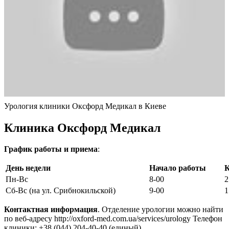
Урология клиники Оксфорд Медикал в Киеве
Клиника Оксфорд Медикал
График работы и приема
:
День недели
Начало работы
К
Пн-Вс
8-00
2
Сб-Вс (на ул. Срибнокильской)
9-00
1
Контактная информация
. Отделение урологии можно найти
по веб-адресу http://oxford-med.com.ua/services/urology Телефон
клиники: +38 (044) 204-40-40 (единый),