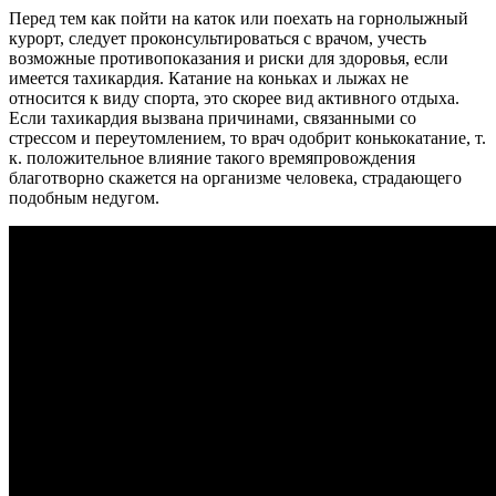
Перед тем как пойти на каток или поехать на горнолыжный
курорт, следует проконсультироваться с врачом, учесть
возможные противопоказания и риски для здоровья, если
имеется тахикардия. Катание на коньках и лыжах не
относится к виду спорта, это скорее вид активного отдыха.
Если тахикардия вызвана причинами, связанными со
стрессом и переутомлением, то врач одобрит конькокатание, т.
к. положительное влияние такого времяпровождения
благотворно скажется на организме человека, страдающего
подобным недугом.