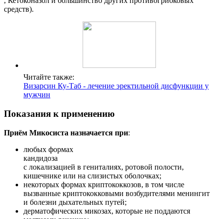
, Кетоконазол и большинство других противогрибковых
средств).
Читайте также:
Визарсин Ку-Таб - лечение эректильной дисфункции у
мужчин
Показания к применению
Приём Микосиста назначается при
:
любых формах
кандидоза
с локализацией в гениталиях, ротовой полости,
кишечнике или на слизистых оболочках;
некоторых формах криптококкозов, в том числе
вызванные криптококковыми возбудителями менингит
и болезни дыхательных путей;
дерматофических микозах, которые не поддаются