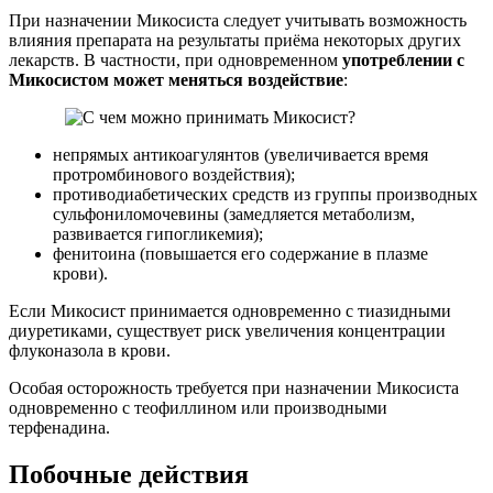
При назначении Микосиста следует учитывать возможность
влияния препарата на результаты приёма некоторых других
лекарств. В частности, при одновременном
употреблении с
Микосистом может меняться воздействие
:
непрямых антикоагулянтов (увеличивается время
протромбинового воздействия);
противодиабетических средств из группы производных
сульфониломочевины (замедляется метаболизм,
развивается гипогликемия);
фенитоина (повышается его содержание в плазме
крови).
Если Микосист принимается одновременно с тиазидными
диуретиками, существует риск увеличения концентрации
флуконазола в крови.
Особая осторожность требуется при назначении Микосиста
одновременно с теофиллином или производными
терфенадина.
Побочные действия