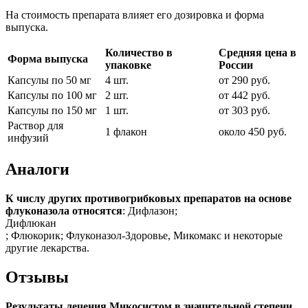
На стоимость препарата влияет его дозировка и форма
выпуска.
Количество в
Средняя цена в
Форма выпуска
упаковке
России
Капсулы по 50 мг
4 шт.
от 290 руб.
Капсулы по 100 мг
2 шт.
от 442 руб.
Капсулы по 150 мг
1 шт.
от 303 руб.
Раствор для
1 флакон
около 450 руб.
инфузий
Аналоги
К числу других противогрибковых препаратов на основе
флуконазола относятся
: Дифлазон;
Дифлюкан
; Флюкорик; Флуконазол-Здоровье, Микомакс и некоторые
другие лекарства.
Отзывы
Результаты лечения Микосистом в значительной степени