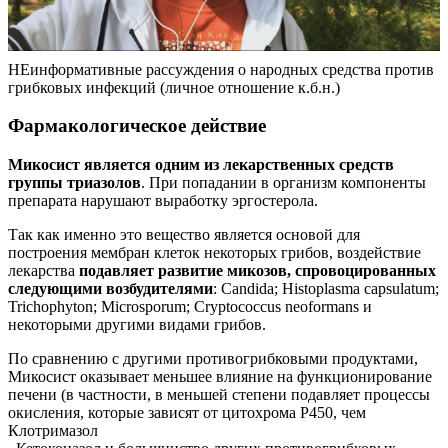
НЕинформативные рассуждения о народных средства против
грибковых инфекций (личное отношение к.б.н.)
Фармакологическое действие
Микосист является одним из лекарственных средств
группы триазолов
. При попадании в организм компоненты
препарата нарушают выработку эргостерола.
Так как именно это вещество является основой для
построения мембран клеток некоторых грибов, воздействие
лекарства
подавляет развитие микозов, спровоцированных
следующими возбудителями
: Candida; Histoplasma capsulatum;
Trichophyton; Microsporum; Cryptococcus neoformans и
некоторыми другими видами грибов.
По сравнению с другими противогрибковыми продуктами,
Микосист оказывает меньшее влияние на функционирование
печени (в частности, в меньшей степени подавляет процессы
окисления, которые зависят от цитохрома Р450, чем
Клотримазол