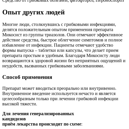
Средство от грибковых болезней, фитофтороз, Пероноспороз
Опыт других людей
Многие люди, столкнувшись с грибковыми инфекциями,
делятся положительным опытом применения препарата
Микосист из группы триазолов. Они отмечают эффективное
действие средства, быстрое облегчение симптомов и полное
избавление от инфекции. Пациенты отмечают удобство
формы выпуска – таблетки или капсулы, что делает прием
препарата простым и удобным. Благодаря Микосисту люди
возвращаются к здоровой жизни без неприятных ощущений и
неудобств, вызванных грибковыми заболеваниями.
Способ применения
Препарат может вводиться преорально или внутривенно.
Внутривенное введение используется нечасто и является
целесообразным только при лечении грибковой инфекции
высокой тяжести.
Для лечения генерализированных
кандидозов
приём лекарства происходит по схеме
: