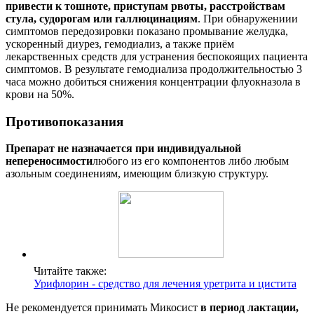
привести к тошноте, приступам рвоты, расстройствам
стула, судорогам или галлюцинациям
. При обнаружениии
симптомов передозировки показано промывание желудка,
ускоренный диурез, гемодиализ, а также приём
лекарственных средств для устранения беспокоящих пациента
симптомов. В результате гемодиализа продолжительностью 3
часа можно добиться снижения концентрации флуокназола в
крови на 50%.
Противопоказания
Препарат не назначается при индивидуальной
непереносимости
любого из его компонентов либо любым
азольным соединениям, имеющим близкую структуру.
Читайте также:
Урифлорин - средство для лечения уретрита и цистита
Не рекомендуется принимать Микосист
в период лактации,