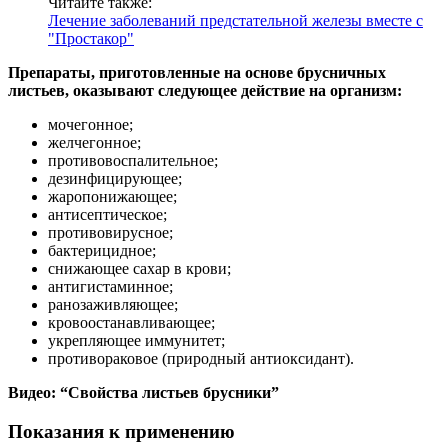
Читайте также:
Лечение заболеваний предстательной железы вместе с
"Простакор"
Препараты, приготовленные на основе брусничных
листьев, оказывают следующее действие на организм:
мочегонное;
желчегонное;
противовоспалительное;
дезинфицирующее;
жаропонижающее;
антисептическое;
противовирусное;
бактерицидное;
снижающее сахар в крови;
антигистаминное;
ранозаживляющее;
кровоостанавливающее;
укрепляющее иммунитет;
противораковое (природный антиоксидант).
Видео: “Свойства листьев брусники”
Показания к применению