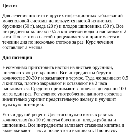
Цистит
Для лечения цистита и других инфекционных заболеваний
мочеполовой системы используется настой из листьев
брусники (50 г), меда (20 г) и плодов шиповника (50 г). Все
ингредиенты заливают 0,5 л кипяченой воды и настаивают 2
часа. После этого настой процеживается и принимается в
течении дня по несколько глотков за раз. Курс лечения
составляет 3 месяца.
Для потенции
Необходимо приготовить настой из листьев брусники,
полевого хвоща и крапивы. Все ингредиенты берут в
количестве 20-30 г и засыпают в термос. Туда же заливают 0,5
л кипятка, плотно закрывают и оставляют на 2 часа
настаиваться. Средство принимают за полчаса до еды по 100
мл за один раз. Регулярное употребление данного средства
значительно укрепит предстательную железу и улучшит
мужскую потенцию.
Есть и другой рецепт. Для этого нужно взять в равных
количествах (по 10 г) листья брусники, плоды рябины и
шиповника. Все ингредиенты заливают стаканом кипятка и
выдерживают 1 час, а после этого выпивают. Процедуру