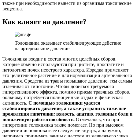
также при необходимости вывести из организма токсические
вещества.
Как влияет на давление?
Толокнянка оказывает стабилизирующее действие
на артериальное давление.
Толокнянка входит в состав многих целебных сборов,
которые обычно используются при цистите, простатите и
патологиях почек неострого характера. Изредка применяют
это целительное растение и для нормализации артериального
давления. Средства из травы повышают давление, тем самым
излечивая от гипотонии. Чтобы добиться требуемого
гипертензивного эффекта, помимо приема травяных сборов,
больному потребуется полноценный отдых и физическая
активность.
С помощью толокнянки удастся
стабилизировать давление, а также устранить тяжелые
проявления гипотонии: вялость, апатию, головные боли и
пониженную работоспособность.
Отмечалось, что при
гипертонии толокнянка также помогает. Но при высоком
давлении использовать ее следует не внутрь, а наружно,
например, принимать ванны с настоем из медвежьего ушка.