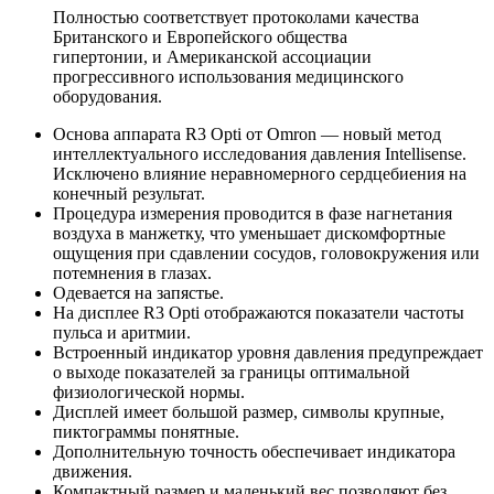
Полностью соответствует протоколами качества
Британского и Европейского общества
гипертонии, и Американской ассоциации
прогрессивного использования медицинского
оборудования.
Основа аппарата R3 Opti от Omron — новый метод
интеллектуального исследования давления Intellisense.
Исключено влияние неравномерного сердцебиения на
конечный результат.
Процедура измерения проводится в фазе нагнетания
воздуха в манжетку, что уменьшает дискомфортные
ощущения при сдавлении сосудов, головокружения или
потемнения в глазах.
Одевается на запястье.
На дисплее R3 Opti отображаются показатели частоты
пульса и аритмии.
Встроенный индикатор уровня давления предупреждает
о выходе показателей за границы оптимальной
физиологической нормы.
Дисплей имеет большой размер, символы крупные,
пиктограммы понятные.
Дополнительную точность обеспечивает индикатора
движения.
Компактный размер и маленький вес позволяют без