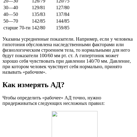
20—30
126/79
120/75
30—40
129/81
127/80
40—50
135/83
137/84
50—70
142/85
144/85
старше 70-ти
142/80
159/85
Указаны усредненные показатели. Например, если у человека
гипотония обусловлена наследственными факторами или
физиологическим строением тела, то нормальными для него
будут показатели 100/60 мм рт. ст. А гипертоник может
хорошо себя чувствовать при давлении 140/70 мм. Давление,
при котором человек чувствует себя нормально, принято
называть «рабочим».
Как измерять АД?
Чтобы определить «рабочее» АД точно, нужно
придерживаться следующих несложных правил: