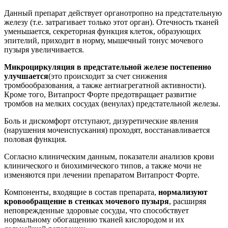
Данный препарат действует органотропно на предстательную
железу (т.е. затрагивает только этот орган). Отечность тканей
уменьшается, секреторная функция клеток, образующих
эпителий, приходит в норму, мышечный тонус мочевого
пузыря увеличивается.
Микроциркуляция в предстательной железе постепенно
улучшается
(это происходит за счет снижения
тромбообразования, а также антиагрегатной активности).
Кроме того, Витапрост Форте предотвращает развитие
тромбов на мелких сосудах (венулах) предстательной железы.
Боль и дискомфорт отступают, дизуретические явления
(нарушения мочеиспускания) проходят, восстанавливается
половая функция.
Согласно клиническим данным, показатели анализов крови
клинического и биохимического типов, а также мочи не
изменяются при лечении препаратом Витапрост Форте.
Компоненты, входящие в состав препарата,
нормализуют
кровообращение в стенках мочевого пузыря
, расширяя
неповрежденные здоровые сосуды, что способствует
нормальному обогащению тканей кислородом и их