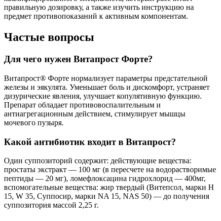
правильную дозировку, а также изучить инструкцию на
предмет противопоказаний к активным компонентам.
Частые вопросы
Для чего нужен Витапрост Форте?
Витапрост® Форте нормализует параметры предстательной
железы и эякулята. Уменьшает боль и дискомфорт, устраняет
дизурические явления, улучшает копулятивную функцию.
Препарат обладает противовоспалительным и
антиагрегационным действием, стимулирует мышцы
мочевого пузыря.
Какой антибиотик входит в Витапрост?
Один суппозиторий содержит: действующие вещества:
простаты экстракт — 100 мг (в пересчете на водорастворимые
пептиды — 20 мг), ломефлоксацина гидрохлорид — 400мг,
вспомогательные вещества: жир твердый (Витепсол, марки H
15, W 35, Суппосир, марки NA 15, NAS 50) — до получения
суппозитория массой 2,25 г.