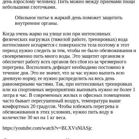
день взрослому человеку. Пить можно между приемами пищи
небольшими глоточками.
Обильное питье в жаркий день поможет защитить
внутренние органы.
Когда очень жарко на улице или при интенсивных
физических нагрузках (тяжелой работе, тренировках) вода
интенсивнее испаряется с поверхности тела поэтому в этот
период нужно следить за тем, чтобы не было обезвоживания и
своевременно пить много воды. Это защитит организм и
обеспечит работу всех органов без сбоя из-за чрезмерного
перегрева. Восполнять дефицит необходимо постоянно в
течение дня. Это не значит, что за час нужно выпить всю
дневную норму, ее нужно распределить на весь день
равномерными частями. Так, при интенсивных тренировках
или на спортивных мероприятиях выпивать нужно не более 1
литра в час. В современных жилых и офисных помещениях
часто бывает пересушенный воздух, температура выше
комфортных 20 градусов. Чтобы избежать перегрева и
обезвоживания в этих условиях, нужно пить воду в
количестве 30 мл на 1 кг веса.
https://youtube.com/watch?v=BLXVsNlASjc