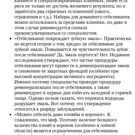
кабинете в специализированных клиниках, иначе есть
риск не только не достичь желаемого результата, но и
заработать ряд серьезных осложнений (ожоги,
отравления и т.д.). Наборы для домашнего отбеливания
можно использовать за пределами клиники, но даже в
этом случае рекомендуется сначала
проконсультироваться со специалистом.
«Отбеливание повреждает зубную эмаль». Практически
не ведется споров о том, вредно ли отбеливание для
зубной эмали. Повышается ли чувствительность зубов
после отбеливания? Да, эмаль портится? Нет. Недавние
исследования утверждают, что частые процедуры
отбеливания могут привести к деминерализации эмали
и снижению ее защитных функций (особенно при
высокой концентрации активного ингредиента).
Именно поэтому специалисты проводят процедуру
реминерализации после отбеливания, а также
рекомендуют в первые дни избегать холодной и горячей
пищи. Однако нельзя сказать, что перекись водорода
разрушает эмаль. Вот почему это утверждение
относится к разряду заблуждений.
«Можно отбелить даже пломбы и коронки». К
сожалению, это миф. Поэтому наличие большого
количества пломб и коронок (особенно в лобной
области) является ограничением для отбеливания.