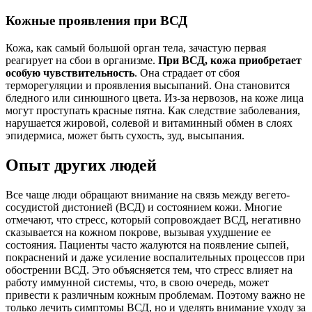
Кожные проявления при ВСД
Кожа, как самый большой орган тела, зачастую первая
реагирует на сбои в организме.
При ВСД, кожа приобретает
особую чувствительность
. Она страдает от сбоя
терморегуляции и проявления высыпаний. Она становится
бледного или синюшного цвета. Из-за нервозов, на коже лица
могут проступать красные пятна. Как следствие заболевания,
нарушается жировой, солевой и витаминный обмен в слоях
эпидермиса, может быть сухость, зуд, высыпания.
Опыт других людей
Все чаще люди обращают внимание на связь между вегето-
сосудистой дистонией (ВСД) и состоянием кожи. Многие
отмечают, что стресс, который сопровождает ВСД, негативно
сказывается на кожном покрове, вызывая ухудшение ее
состояния. Пациенты часто жалуются на появление сыпей,
покраснений и даже усиление воспалительных процессов при
обострении ВСД. Это объясняется тем, что стресс влияет на
работу иммунной системы, что, в свою очередь, может
привести к различным кожным проблемам. Поэтому важно не
только лечить симптомы ВСД, но и уделять внимание уходу за