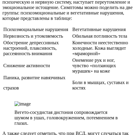
психическую и нервную систему, наступает переутомление и
эмоциональное истощение. Симптомы можно поделить на две
группы: психоэмоциональные и вегетативные нарушения,
которые представлены в таблице:
Психоэмоциальные нарушения
Вегетативные нарушения
Нервозность и утомляемость
Обильная потливость тела
Обострение депрессивных
Конечности неестественно
настроений, плаксивость,
холодные. Кожа выглядит
рассеянность внимания
«мраморной»
Онемение рук и ног,
Снижение активности
чувство «ползающих
мурашек» на коже
Паника, развитие навязчивых
Боли в мышцах, суставах и
страхов
костях
Вегето-сосудистая дистония сопровождается
шумом в ушах, головокружением, потемнением в
глазах.
А также следует отметить, что при ВСД, могут случаться так