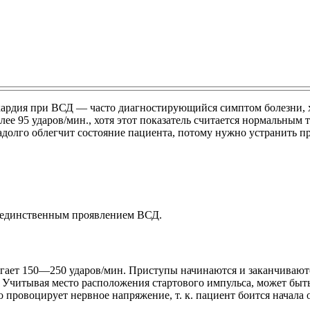
хикардия при ВСД ― часто диагностирующийся симптом болезни,
ее 95 ударов/мин., хотя этот показатель считается нормальным т
адолго облегчит состояние пациента, потому нужно устранить п
ь единственным проявлением ВСД.
гает 150―250 ударов/мин. Приступы начинаются и заканчиваются
 Учитывая место расположения стартового импульса, может быть
 провоцирует нервное напряжение, т. к. пациент боится начала 