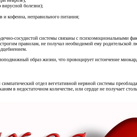
ри неврозе);
 вирусной болезни);
в и кофеина, неправильного питания;
рдечно-сосудистой системы связаны с психоэмоциональными фак
 строгим правилам, не получал необходимой ему родительской лю
рдцебиением.
лоподвижный образ жизни, что провоцирует истончение миокар
и симпатический отдел вегетативной нервной системы преоблада
каням в недостаточном количестве, или сердце не получает столь