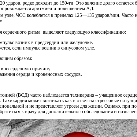
0 ударов, редко доходит до 150-ти. Это явление долго остается 
 сопровождается аритмией и повышением АД.
 узле, ЧСС колеблется в пределах 125―135 ударов/мин. Часто н
м.
оя сердечного ритма, выделяют следующую классификацию:
мпульс возник в предсердии или желудочке.
тся, если импульс возник в синусовом узле.
ующим образом:
т внесердечную причину.
ражения сердца и кровеносных сосудов.
истонией (ВСД) часто наблюдается тахикардия – учащенное сердц
. Тахикардия может возникать как в ответ на стрессовые ситуаци
иональной и не представляет угрозы для жизни. Однако, при п
ратиться к врачу для дополнительного обследования и назначен