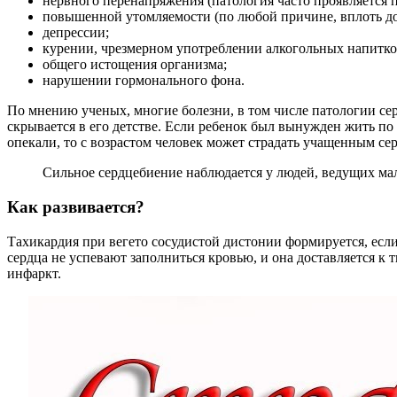
нервного перенапряжения (патология часто проявляется п
повышенной утомляемости (по любой причине, вплоть до
депрессии;
курении, чрезмерном употреблении алкогольных напитко
общего истощения организма;
нарушении гормонального фона.
По мнению ученых, многие болезни, в том числе патологии се
скрывается в его детстве. Если ребенок был вынужден жить по
опекали, то с возрастом человек может страдать учащенным се
Сильное сердцебиение наблюдается у людей, ведущих ма
Как развивается?
Тахикардия при вегето сосудистой дистонии формируется, есл
сердца не успевают заполниться кровью, и она доставляется к т
инфаркт.