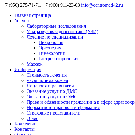
+7 (950) 275-71-71, +7 (960) 911-23-03
info@centromed42.ru
Главная страница
Услуги
Лабораторные исследования
Ультразвуковая диагностика (УЗИ)
Лечение по специализации
Неврология
Ортопедия
Гинекология
Гастроэнторология
Массаж
Информация
Стоимость лечения
Часы приема врачей
Лицензия и реквизиты
Оказание услуг по ДМС
Оказание услуг по ОМС
Права и обязанности гражданина в сфере здравоох
Нормативно-правовая информация
Страховые представители
О нас
Коллектив
Контакты
Отзывы