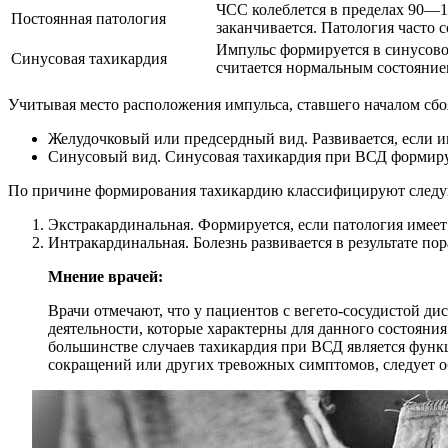
ЧСС колеблется в пределах 90―12
Постоянная патология
заканчивается. Патология часто
Импульс формируется в синусовом
Синусовая тахикардия
считается нормальным состояние
Учитывая место расположения импульса, ставшего началом сб
Желудочковый или предсердный вид. Развивается, если и
Синусовый вид. Синусовая тахикардия при ВСД формируе
По причине формирования тахикардию классифицируют след
Экстракардинальная. Формируется, если патология имее
Интракардинальная. Болезнь развивается в результате по
Мнение врачей:
Врачи отмечают, что у пациентов с вегето-сосудистой д
деятельности, которые характерны для данного состояния
большинстве случаев тахикардия при ВСД является функц
сокращений или других тревожных симптомов, следует об