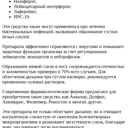
Назоферон;
Лейкоцитарный интерферон;
Лаферобин;
ИРС-19.
Эти средства также могут применяться при лечении
бактериальных инфекций, вызвавших образование густых
белых соплей.
Препараты эффективно справляются с вирусами и повышают
защитные функции организма за счет регулирования
лейкоцитов, моноцитов и нейтрофилов.
Образование вязкой слизи в носу сопровождается отечностью
и заложенностью примерно в 70% всех случаев. Для
облегчения дыхания при густом насморке, рекомендуется
применение солевых растворов.
Современные фармакологические фирмы предлагают для
приобретения такие средства, как Аквалор, Долфин,
Аквамарис, Физиомер, Риностоп и многие другие.
Эти препараты не только облегчают дыхание, но и очищают
воспаленную слизистую от скопления болезнетворных
микроорганизмов и разжижают загустевшую слизь, благодаря
чему, она начинает легче высмаркиваться.