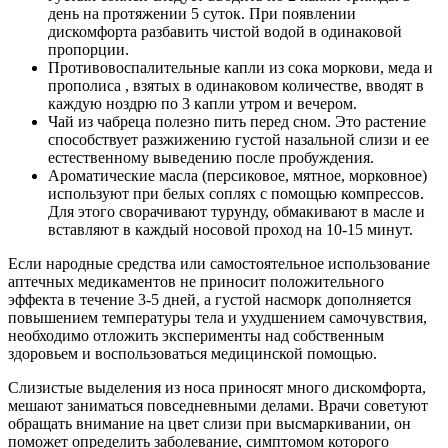
день на протяжении 5 суток. При появлении
дискомфорта разбавить чистой водой в одинаковой
пропорции.
Противовоспалительные капли из сока моркови, меда и
прополиса , взятых в одинаковом количестве, вводят в
каждую ноздрю по 3 капли утром и вечером.
Чай из чабреца полезно пить перед сном. Это растение
способствует разжижению густой назальной слизи и ее
естественному выведению после пробуждения.
Ароматические масла (персиковое, мятное, морковное)
используют при белых соплях с помощью компрессов.
Для этого сворачивают турунду, обмакивают в масле и
вставляют в каждый носовой проход на 10-15 минут.
Если народные средства или самостоятельное использование
аптечных медикаментов не приносит положительного
эффекта в течение 3-5 дней, а густой насморк дополняется
повышением температуры тела и ухудшением самочувствия,
необходимо отложить эксперименты над собственным
здоровьем и воспользоваться медицинской помощью.
Слизистые выделения из носа приносят много дискомфорта,
мешают заниматься повседневными делами. Врачи советуют
обращать внимание на цвет слизи при высмаркивании, он
поможет определить заболевание, симптомом которого