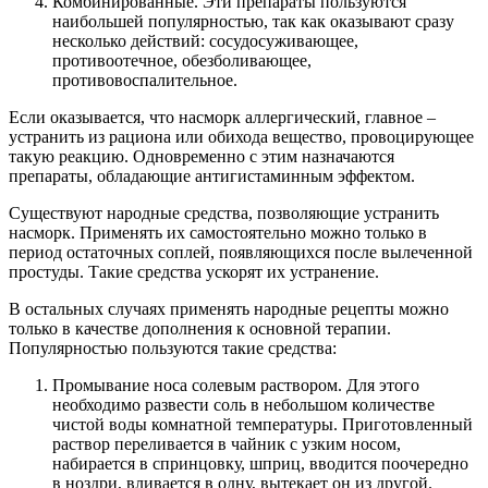
Комбинированные. Эти препараты пользуются
наибольшей популярностью, так как оказывают сразу
несколько действий: сосудосуживающее,
противоотечное, обезболивающее,
противовоспалительное.
Если оказывается, что насморк аллергический, главное –
устранить из рациона или обихода вещество, провоцирующее
такую реакцию. Одновременно с этим назначаются
препараты, обладающие антигистаминным эффектом.
Существуют народные средства, позволяющие устранить
насморк. Применять их самостоятельно можно только в
период остаточных соплей, появляющихся после вылеченной
простуды. Такие средства ускорят их устранение.
В остальных случаях применять народные рецепты можно
только в качестве дополнения к основной терапии.
Популярностью пользуются такие средства:
Промывание носа солевым раствором. Для этого
необходимо развести соль в небольшом количестве
чистой воды комнатной температуры. Приготовленный
раствор переливается в чайник с узким носом,
набирается в спринцовку, шприц, вводится поочередно
в ноздри, вливается в одну, вытекает он из другой.