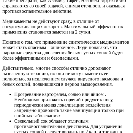
Такие препараты, как Авамис, Тафен, Назонекс эффективно
справляются со своей задачей, снимая отечность и оказывая
противовоспалительное действие.
Медикаменты не действуют сразу, в отличие от
сосудосуживающих лекарств. Максимальный эффект от их
применения становится заметен на 2 сутки.
Понятие о том, что применение синтетических медикаментов
может стать опасным – ошибочное. Люди полагают, что
народные средства для лечения белых густых соплей будут
более эффективными и безопасными.
Действительно, многие способы отлично дополняют
назначенную терапию, но они не могут заменить ее
полностью, за исключением случаев вирусного насморка и
белых соплей, появившихся в период выздоровления.
Прогревание картофелем, солью или яйцом .
Необходимо приложить горячий продукт к носу,
периодически меняя локализацию воздействия.
Запрещено проводить такие манипуляции только при
гнойных заболеваниях.
Свекольный сок обладает отличным
противовоспалительным действием. Для устранения
густых соплей следует вводить по 2 капли трижды в