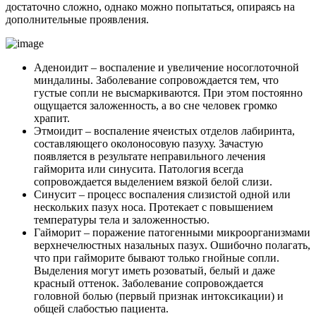
достаточно сложно, однако можно попытаться, опираясь на
дополнительные проявления.
Аденоидит – воспаление и увеличение носоглоточной
миндалины. Заболевание сопровождается тем, что
густые сопли не высмаркиваются. При этом постоянно
ощущается заложенность, а во сне человек громко
храпит.
Этмоидит – воспаление ячеистых отделов лабиринта,
составляющего околоносовую пазуху. Зачастую
появляется в результате неправильного лечения
гайморита или синусита. Патология всегда
сопровождается выделением вязкой белой слизи.
Синусит – процесс воспаления слизистой одной или
нескольких пазух носа. Протекает с повышением
температуры тела и заложенностью.
Гайморит – поражение патогенными микроорганизмами
верхнечелюстных назальных пазух. Ошибочно полагать,
что при гайморите бывают только гнойные сопли.
Выделения могут иметь розоватый, белый и даже
красный оттенок. Заболевание сопровождается
головной болью (первый признак интоксикации) и
общей слабостью пациента.