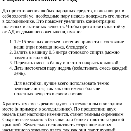
До приготовления любых народных средств, включающих в
себя золотой ус, необходимо пару недель подержать его листья
в холодильнике. Это поможет увеличить концентрацию
полезных и активных веществ. Чтобы приготовить настойку
от АД из домашнего женьшеня, нужно:
12−15 зеленых листьев растения привести в состояние
каши (при помощи ножа, блендера);
Залить в кашицу 0.5 литра столового спирта (можно
заменить водкой);
Перелить смесь в банку и плотно накрыть крышкой;
Дать настояться пару недель (взбалтывать смесь каждый
день).
Для настойки, лучше всего использовать темно
зеленые листья, так как они имеют больше
полезных веществ в своем составе.
Хранить эту смесь рекомендуют в затемненном и холодном
месте (к примеру, в холодильнике). По прошествии двух
недель цвет настойки изменится, станет темным сиреневым.
Сохранять ее можно в бутылке или банке с плотно закрытой
крышкой. Желательно использовать созревшие листья
насыщенного зеленого цвета, так как они дадут лучший