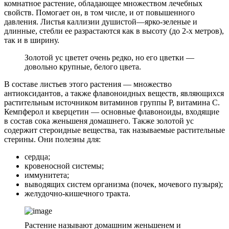
комнатное растение, обладающее множеством лечебных
свойств. Помогает он, в том числе, и от повышенного
давления. Листья каллизии душистой—ярко-зеленые и
длинные, стебли ее разрастаются как в высоту (до 2-х метров),
так и в ширину.
Золотой ус цветет очень редко, но его цветки —
довольно крупные, белого цвета.
В составе листьев этого растения — множество
антиоксидантов, а также флавоноидных веществ, являющихся
растительным источником витаминов группы Р, витамина С.
Кемпферол и кверцетин — основные флавоноиды, входящие
в состав сока женьшеня домашнего. Также золотой ус
содержит стероидные вещества, так называемые растительные
стерины. Они полезны для:
сердца;
кровеносной системы;
иммунитета;
выводящих систем организма (почек, мочевого пузыря);
желудочно-кишечного тракта.
Растение называют домашним женьшенем и