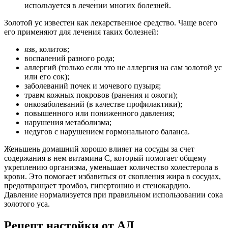
используется в лечении многих болезней.
Золотой ус известен как лекарственное средство. Чаще всего
его применяют для лечения таких болезней:
язв, колитов;
воспалений разного рода;
аллергий (только если это не аллергия на сам золотой ус
или его сок);
заболеваний почек и мочевого пузыря;
травм кожных покровов (ранения и ожоги);
онкозаболеваний (в качестве профилактики);
повышенного или пониженного давления;
нарушения метаболизма;
недугов с нарушением гормонального баланса.
Женьшень домашний хорошо влияет на сосуды за счет
содержания в нем витамина С, который помогает общему
укреплению организма, уменьшает количество холестерола в
крови. Это помогает избавиться от скопления жира в сосудах,
предотвращает тромбоз, гипертонию и стенокардию.
Давление нормализуется при правильном использовании сока
золотого уса.
Рецепт настойки от АД