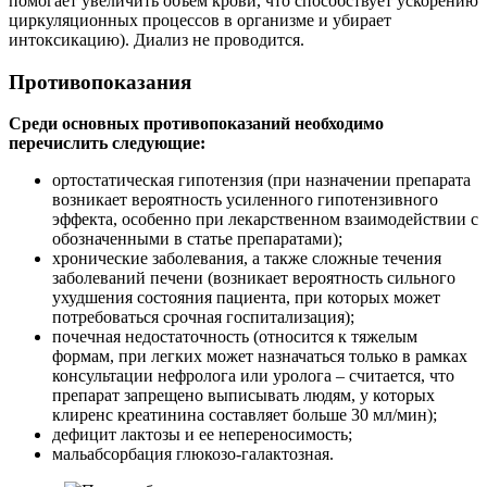
помогает увеличить объем крови, что способствует ускорению
циркуляционных процессов в организме и убирает
интоксикацию). Диализ не проводится.
Противопоказания
Среди основных противопоказаний необходимо
перечислить следующие:
ортостатическая гипотензия (при назначении препарата
возникает вероятность усиленного гипотензивного
эффекта, особенно при лекарственном взаимодействии с
обозначенными в статье препаратами);
хронические заболевания, а также сложные течения
заболеваний печени (возникает вероятность сильного
ухудшения состояния пациента, при которых может
потребоваться срочная госпитализация);
почечная недостаточность (относится к тяжелым
формам, при легких может назначаться только в рамках
консультации нефролога или уролога – считается, что
препарат запрещено выписывать людям, у которых
клиренс креатинина составляет больше 30 мл/мин);
дефицит лактозы и ее непереносимость;
мальабсорбация глюкозо-галактозная.