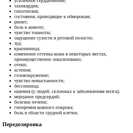
усиленное сердцебиение;
тахикардия;
гипотензия;
состояния, приводящие к обморокам;
ринит;
боль в животе;
чувство тошноты;
ощущение сухости в ротовой полости;
зуд;
крапивница;
изменение оттенка кожи в некоторых местах,
преимущественно локализовано;
отеки;
астения;
головокружение;
чувство невыспанности;
бессонница;
ишемия (у людей, склонных к заболеваниям мозга);
мерцание предсердий;
болезни печени;
гиперемия кожного покрова;
боль в области грудной клетки.
Передозировка