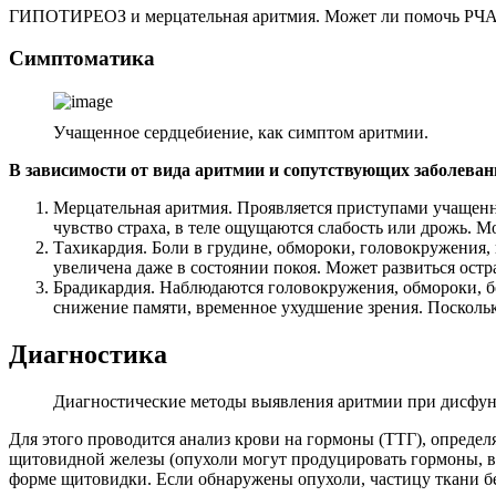
ГИПОТИРЕОЗ и мерцательная аритмия. Может ли помочь РЧА?
Симптоматика
Учащенное сердцебиение, как симптом аритмии.
В зависимости от вида аритмии и сопутствующих заболева
Мерцательная аритмия. Проявляется приступами учащенно
чувство страха, в теле ощущаются слабость или дрожь. М
Тахикардия. Боли в грудине, обмороки, головокружения, 
увеличена даже в состоянии покоя. Может развиться остр
Брадикардия. Наблюдаются головокружения, обмороки, бо
снижение памяти, временное ухудшение зрения. Поскольк
Диагностика
Диагностические методы выявления аритмии при дисфун
Для этого проводится анализ крови на гормоны (ТТГ), опреде
щитовидной железы (опухоли могут продуцировать гормоны, в
форме щитовидки. Если обнаружены опухоли, частицу ткани бе