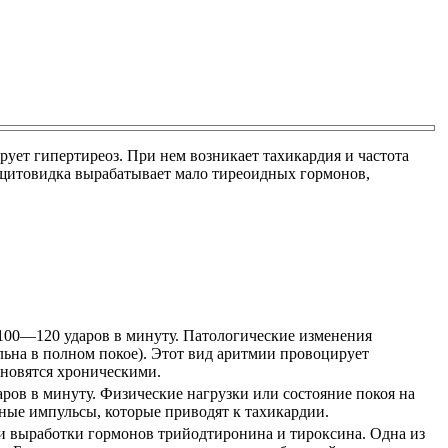
т гипертиреоз. При нем возникает тахикардия и частота
и щитовидка вырабатывает мало тиреоидных гормонов,
 100—120 ударов в минуту. Патологические изменения
ильна в полном покое). Этот вид аритмии провоцирует
ановятся хроническими.
ов в минуту. Физические нагрузки или состояние покоя на
ные импульсы, которые приводят к тахикардии.
и выработки гормонов трийодтиронина и тироксина. Одна из