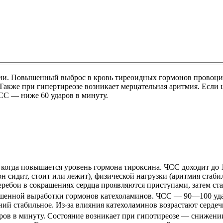
и. Повышенный выброс в кровь тиреоидных гормонов провоцируе
 Также при гипертиреозе возникает мерцательная аритмия. Есл
ЧСС — ниже 60 ударов в минуту.
, когда повышается уровень гормона тироксина. ЧСС доходит до
он сидит, стоит или лежит), физической нагрузки (аритмия стаб
еребои в сокращениях сердца проявляются приступами, затем ст
ышенной выработки гормонов катехоламинов. ЧСС — 90—100 удар
ий стабильное. Из-за влияния катехоламинов возрастают сердеч
ов в минуту. Состояние возникает при гипотиреозе — снижени