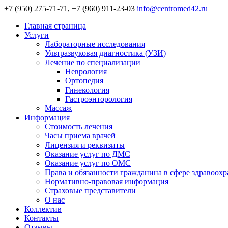
+7 (950) 275-71-71, +7 (960) 911-23-03
info@centromed42.ru
Главная страница
Услуги
Лабораторные исследования
Ультразвуковая диагностика (УЗИ)
Лечение по специализации
Неврология
Ортопедия
Гинекология
Гастроэнторология
Массаж
Информация
Стоимость лечения
Часы приема врачей
Лицензия и реквизиты
Оказание услуг по ДМС
Оказание услуг по ОМС
Права и обязанности гражданина в сфере здравоох
Нормативно-правовая информация
Страховые представители
О нас
Коллектив
Контакты
Отзывы