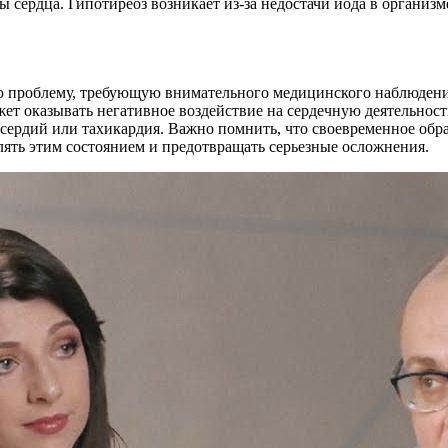
сердца. Гипотиреоз возникает из-за недостачи йода в организм
ю проблему, требующую внимательного медицинского наблюдения
жет оказывать негативное воздействие на сердечную деятельнос
дсердий или тахикардия. Важно помнить, что своевременное обра
ять этим состоянием и предотвращать серьезные осложнения.