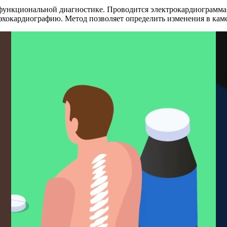
ункциональной диагностике. Проводится электрокардиограмма, 
хокардиографию. Метод позволяет определить изменения в каме