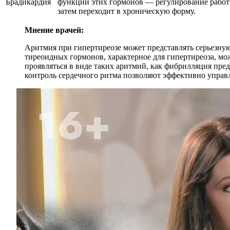
Брадикардия
функций этих гормонов — регулирование работы 
затем переходит в хроническую форму.
Мнение врачей:
Аритмия при гипертиреозе может представлять серьезну
тиреоидных гормонов, характерное для гипертиреоза, мо
проявляться в виде таких аритмий, как фибрилляция пре
контроль сердечного ритма позволяют эффективно управл