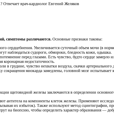
 Отвечает врач-кардиолог Евгений Желяков
ний, симптомы различаются.
Основные признаки таковы:
го сердцебиения. Увеличивается суточный объем мочи (в норме 
огут наблюдаться судороги, обмороки, бледность кожи, одышка.
потемнение перед глазами. Есть чувство, будто сердце замерло 
ая коронарная недостаточность.
ли в грудине, чувство нехватки воздуха, скачки артериального 
у сокращения миокарда замедлены, головной мозг испытывает к
кции щитовидной железы заключаются в определении основног
ляют антитела на компоненты клеток железы. Применяют исследо
ызывая их избыток). Также используют метод сцинтиграфии, пр
рут на биопсию, чтобы определить характер образования — доб