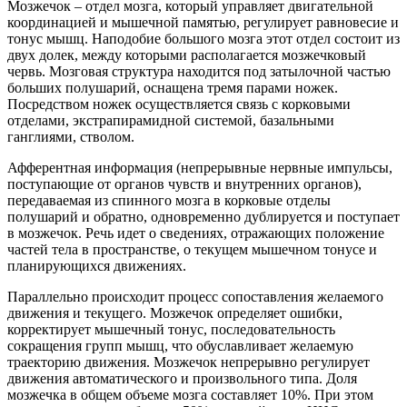
Мозжечок – отдел мозга, который управляет двигательной
координацией и мышечной памятью, регулирует равновесие и
тонус мышц. Наподобие большого мозга этот отдел состоит из
двух долек, между которыми располагается мозжечковый
червь. Мозговая структура находится под затылочной частью
больших полушарий, оснащена тремя парами ножек.
Посредством ножек осуществляется связь с корковыми
отделами, экстрапирамидной системой, базальными
ганглиями, стволом.
Афферентная информация (непрерывные нервные импульсы,
поступающие от органов чувств и внутренних органов),
передаваемая из спинного мозга в корковые отделы
полушарий и обратно, одновременно дублируется и поступает
в мозжечок. Речь идет о сведениях, отражающих положение
частей тела в пространстве, о текущем мышечном тонусе и
планирующихся движениях.
Параллельно происходит процесс сопоставления желаемого
движения и текущего. Мозжечок определяет ошибки,
корректирует мышечный тонус, последовательность
сокращения групп мышц, что обуславливает желаемую
траекторию движения. Мозжечок непрерывно регулирует
движения автоматического и произвольного типа. Доля
мозжечка в общем объеме мозга составляет 10%. При этом