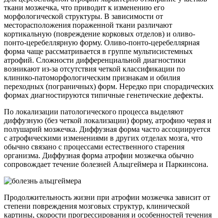
ткани мозжечка, что приводит к изменению его
морфологической структуры. В зависимости от
месторасположения пораженной ткани различают
кортикальную (повреждение корковых отделов) и оливо-
понто-церебеллярную форму. Оливо-понто-церебеллярная
форма чаще рассматривается в группе мультисистемных
атрофий. Сложности дифференциальной диагностики
возникают из-за отсутствия четкой классификации по
клинико-патоморфологическим признакам и обилия
переходных (пограничных) форм. Нередко при спорадических
формах диагностируются типичные генетические дефекты.
По локализации патологического процесса выделяют
диффузную (без четкой локализации) форму, атрофию червя и
полушарий мозжечка. Диффузная форма часто ассоциируется
с атрофическими изменениями в других отделах мозга, что
обычно связано с процессами естественного старения
организма. Диффузная форма атрофии мозжечка обычно
сопровождает течение болезней Альцгеймера и Паркинсона.
Продолжительность жизни при атрофии мозжечка зависит от
степени повреждения мозговых структур, клинической
картины, скорости прогрессирования и особенностей течения