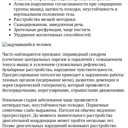
Атаксия (нарушение согласованности при сокращении
группы мышц), шаткость походки, неустойчивость в
вертикальном положении тела.
Расстройство мелкой моторики.
Скандированная, замедленная речь.
Зрительная дисфункция, чаще нистагм.
Ухудшение когнитивных способностей.
Часто наблюдаются признаки: пирамидный синдром
(сочетание центральных парезов и параличей с повышением
тонуса мышц и усилением сухожильных рефлексов),
бульбарные расстройства, нарушение чувствительности.
Прогрессирование патологии приводит к нарушению работы
тазовых органов (недержание мочи), развитию деменции и
хорея (хореический гиперкинез), который проявляется
беспорядочными, нерегулярными, отрывистыми движениями.
Начальная стадия заболевания чаще проявляется
нетвердостью, неустойчивостью походки. Первичные
симптомы слабо выражены. Патология обычно медленно
прогрессирует. До момента значительного расстройства
двигательной координации может пройти несколько лет.
Позже двигательных нарушений возникают расстройство