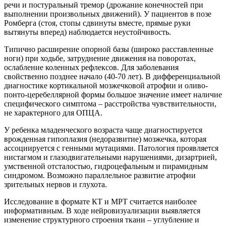
речи и постуральный тремор (дрожание конечностей при
выполнении произвольных движений). У пациентов в позе
Ромберга (стоя, стопы сдвинуты вместе, прямые руки
вытянуты вперед) наблюдается неустойчивость.
Типично расширение опорной базы (широко расставленные
ноги) при ходьбе, затруднение движения на поворотах,
ослабление коленных рефлексов. Для заболевания
свойственно позднее начало (40-70 лет). В дифференциальной
диагностике кортикальной мозжечковой атрофии и оливо-
понто-церебеллярной формы большое значение имеет наличие
специфического симптома – расстройства чувствительности,
не характерного для ОПЦА.
У ребенка младенческого возраста чаще диагностируется
врожденная гипоплазия (недоразвитие) мозжечка, которая
ассоциируется с генными мутациями. Патология проявляется
нистагмом и глазодвигательными нарушениями, дизартрией,
умственной отсталостью, гидроцефальным и пирамидным
синдромом. Возможно параллельное развитие атрофии
зрительных нервов и глухота.
Исследование в формате КТ и МРТ считается наиболее
информативным. В ходе нейровизуализации выявляется
изменение структурного строения ткани – углубление и