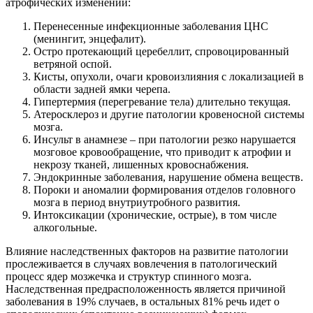
атрофических изменений:
Перенесенные инфекционные заболевания ЦНС
(менингит, энцефалит).
Остро протекающий церебеллит, спровоцированный
ветряной оспой.
Кисты, опухоли, очаги кровоизлияния с локализацией в
области задней ямки черепа.
Гипертермия (перегревание тела) длительно текущая.
Атеросклероз и другие патологии кровеносной системы
мозга.
Инсульт в анамнезе – при патологии резко нарушается
мозговое кровообращение, что приводит к атрофии и
некрозу тканей, лишенных кровоснабжения.
Эндокринные заболевания, нарушение обмена веществ.
Пороки и аномалии формирования отделов головного
мозга в период внутриутробного развития.
Интоксикации (хронические, острые), в том числе
алкогольные.
Влияние наследственных факторов на развитие патологии
прослеживается в случаях вовлечения в патологический
процесс ядер мозжечка и структур спинного мозга.
Наследственная предрасположенность является причиной
заболевания в 19% случаев, в остальных 81% речь идет о