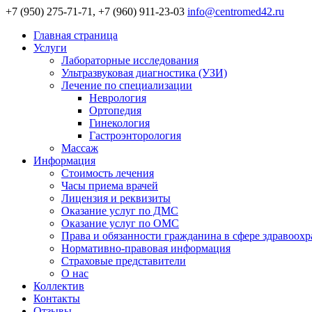
+7 (950) 275-71-71, +7 (960) 911-23-03
info@centromed42.ru
Главная страница
Услуги
Лабораторные исследования
Ультразвуковая диагностика (УЗИ)
Лечение по специализации
Неврология
Ортопедия
Гинекология
Гастроэнторология
Массаж
Информация
Стоимость лечения
Часы приема врачей
Лицензия и реквизиты
Оказание услуг по ДМС
Оказание услуг по ОМС
Права и обязанности гражданина в сфере здравоох
Нормативно-правовая информация
Страховые представители
О нас
Коллектив
Контакты
Отзывы