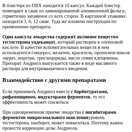
В блистере из ПВХ находится 10 капсул. Каждый блистер
помещают в саше из ламинированной алюминиевой фольги,
герметично запаянное со всех сторон. В картонной упаковке
находится 3, 6, 12 саше. Туда же вложена инструкция по
применению препарата.
Одна капсула лекарства содержит активное вещество
тестостерона ундеканоат
, который растворен в олеиновой
кислоте. В качестве вспомогательных веществ в нем
используются глицерол, желатин, краситель, пропиленгликоля
лаурат, лецитин, триглицериды, масло семян клещевины.
Препарат Андриол выпускается также в виде масляного
раствора для внутримышечного введения.
Взаимодействие с другими препаратами
Если принимать Андриол вместе
с барбитуратами,
рифампицином, индукторами ферментов
, то его
эффективность может снизиться.
При одновременном приеме лекарства
с ингибиторами
ферментов микросомального окисления
уровень
тестостерона, наоборот, может повыситься. Поэтому важно
провести коррекцию дозы Андриола.