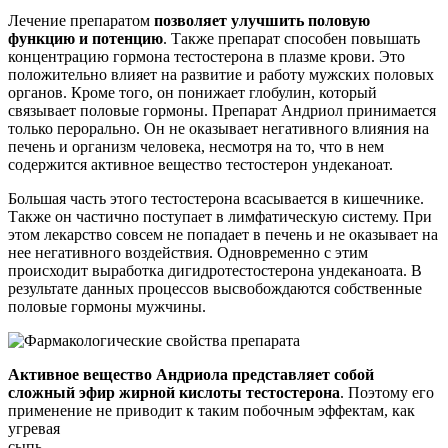
Лечение препаратом
позволяет улучшить половую
функцию и потенцию
. Также препарат способен повышать
концентрацию гормона тестостерона в плазме крови. Это
положительно влияет на развитие и работу мужских половых
органов. Кроме того, он понижает глобулин, который
связывает половые гормоны. Препарат Андриол принимается
только перорально. Он не оказывает негативного влияния на
печень и организм человека, несмотря на то, что в нем
содержится активное вещество тестостерон ундеканоат.
Большая часть этого тестостерона всасывается в кишечнике.
Также он частично поступает в лимфатическую систему. При
этом лекарство совсем не попадает в печень и не оказывает на
нее негативного воздействия. Одновременно с этим
происходит выработка дигидротестостерона ундеканоата. В
результате данных процессов высвобождаются собственные
половые гормоны мужчины.
Активное вещество Андриола представляет собой
сложный эфир жирной кислоты тестостерона
. Поэтому его
применение не приводит к таким побочным эффектам, как
угревая
сыпь