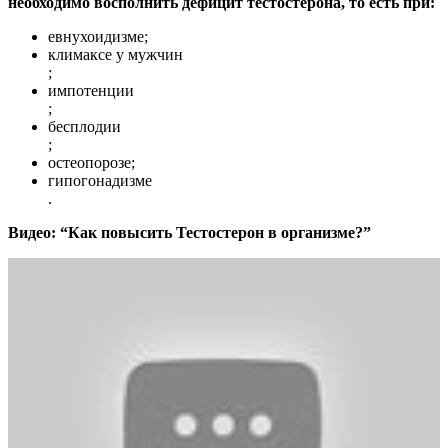
необходимо восполнить дефицит тестостерона, то есть при:
евнухоидизме;
климаксе у мужчин
;
импотенции
;
бесплодии
;
остеопорозе;
гипогонадизме
.
Видео: “Как повысить Тестостерон в организме?”