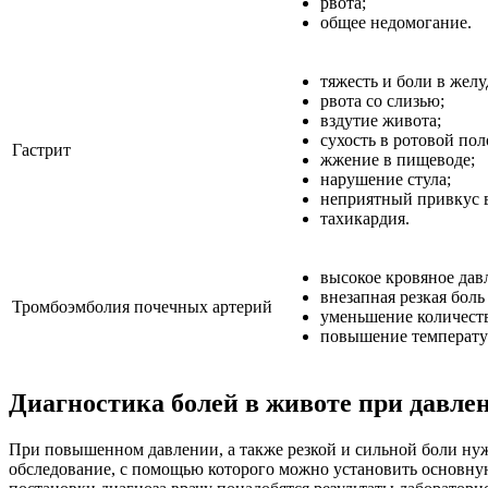
рвота;
общее недомогание.
тяжесть и боли в желу
рвота со слизью;
вздутие живота;
сухость в ротовой пол
Гастрит
жжение в пищеводе;
нарушение стула;
неприятный привкус в
тахикардия.
высокое кровяное дав
внезапная резкая бол
Тромбоэмболия почечных артерий
уменьшение количест
повышение температу
Диагностика болей в животе при давле
При повышенном давлении, а также резкой и сильной боли ну
обследование, с помощью которого можно установить основную