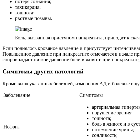
потеря сознания;
тахикардия;
тошнота;
рвотные позывы.
Боль, вызванная приступом панкреатита, приводит к скач
Если поднялось кровяное давление и присутствует интенсивная,
Повышенное давление при панкреатите отмечается в начале при
сопровождает низкое давление боли в животе при панкреатите,
Симптомы других патологий
Кроме вышеуказанных болезней, изменения АД и болевые ощущ
Заболевание
Симптомы
артериальная гиперте
нарушение зрения;
тошнота;
боль в животе и в суст
Нефрит
потемнение урины;
сонливость;