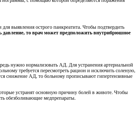
 ангиограммы, с помощью которой определяются поражения
 для выявления острого панкреатита. Чтобы подтвердить
сь давление, то врач может предположить внутрибрюшное
ередь нужно нормализовать АД. Для устранения артериальной
ольному требуется пересмотреть рацион и исключить соленую,
ается снижение АД, то больному прописывают гипертензивные
оторые устранят основную причину болей в животе. Чтобы
нять обезболивающие медпрепараты.