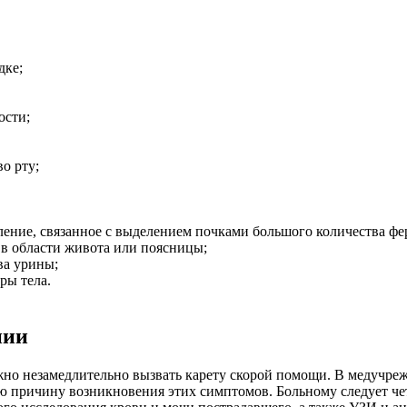
дке;
ости;
о рту;
ление, связанное с выделением почками большого количества ф
ь в области живота или поясницы;
ва урины;
ры тела.
нии
жно незамедлительно вызвать карету скорой помощи. В медучр
 причину возникновения этих симптомов. Больному следует чет