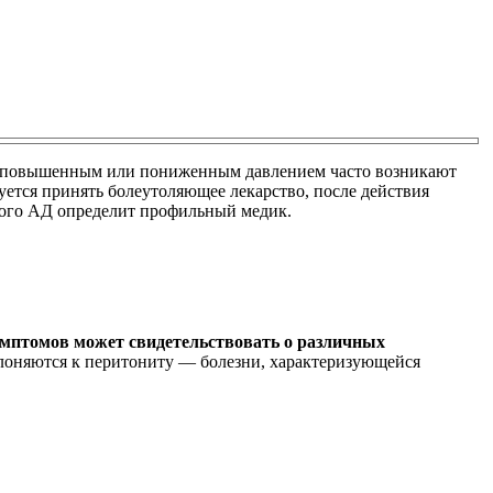
у с повышенным или пониженным давлением часто возникают
уется принять болеутоляющее лекарство, после действия
ного АД определит профильный медик.
симптомов может свидетельствовать о различных
клоняются к перитониту — болезни, характеризующейся