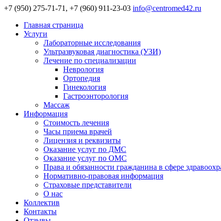
+7 (950) 275-71-71, +7 (960) 911-23-03
info@centromed42.ru
Главная страница
Услуги
Лабораторные исследования
Ультразвуковая диагностика (УЗИ)
Лечение по специализации
Неврология
Ортопедия
Гинекология
Гастроэнторология
Массаж
Информация
Стоимость лечения
Часы приема врачей
Лицензия и реквизиты
Оказание услуг по ДМС
Оказание услуг по ОМС
Права и обязанности гражданина в сфере здравоох
Нормативно-правовая информация
Страховые представители
О нас
Коллектив
Контакты
Отзывы