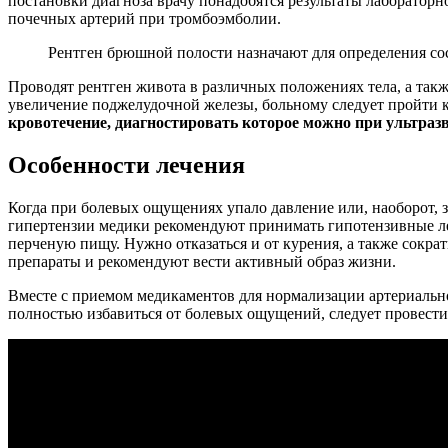
постановки диагноза врачу понадобятся результаты лаборатор
почечных артерий при тромбоэмболии.
Рентген брюшной полости назначают для определения со
Проводят рентген живота в различных положениях тела, а та
увеличение поджелудочной железы, больному следует пройти
кровотечение, диагностировать которое можно при ультраз
Особенности лечения
Когда при болевых ощущениях упало давление или, наоборот, 
гипертензии медики рекомендуют принимать гипотензивные ле
перченую пищу. Нужно отказаться и от курения, а также сокр
препараты и рекомендуют вести активный образ жизни.
Вместе с приемом медикаментов для нормализации артериально
полностью избавиться от болевых ощущений, следует провести