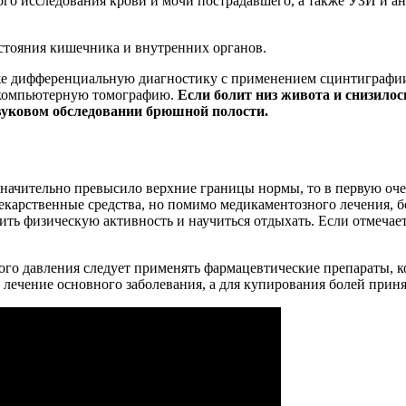
ного исследования крови и мочи пострадавшего, а также УЗИ и
стояния кишечника и внутренних органов.
кже дифференциальную диагностику с применением сцинтиграфии
 компьютерную томографию.
Если болит низ живота и снизило
вуковом обследовании брюшной полости.
значительно превысило верхние границы нормы, то в первую оч
карственные средства, но помимо медикаментозного лечения, б
атить физическую активность и научиться отдыхать. Если отмеч
го давления следует применять фармацевтические препараты, к
 лечение основного заболевания, а для купирования болей при