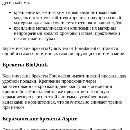
дуги скобами:
крепление керамическими крышками оптимальная
модель с эстетической точки зрения, полупрозрачный
материал идеально сочетается с оттенком ваших зубов;
крепление металлическими клипсами: их материал
непрозрачный кобальт-хромовый сплав, практически
незаметный на зубах.
Керамические брекеты QuicKlear от Forestadent считаются
одной из самых эстетичных самолигирующих систем в мире.
Брекеты BioQuick
Керамические брекеты Forestadent имеют низкий профиль для
удобной посадки. Крепление происходит через
запатентованные крючковидные выступы в основании
кронштейна. Forestadent также предлагает пассивную
керамическую версию этой системы с углубленными
канавками в кронштейнах, что значительно снижает трение
при износе.
Керамические брекеты Aspire
Это дизайн, в котором, помимо эстетической составляющей,