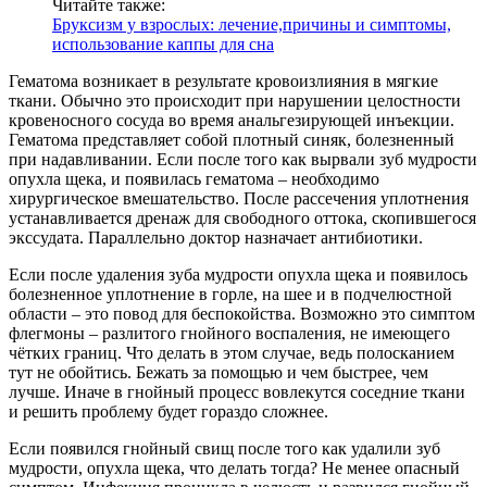
Читайте также:
Бруксизм у взрослых: лечение,причины и симптомы,
использование каппы для сна
Гематома возникает в результате кровоизлияния в мягкие
ткани. Обычно это происходит при нарушении целостности
кровеносного сосуда во время анальгезирующей инъекции.
Гематома представляет собой плотный синяк, болезненный
при надавливании. Если после того как вырвали зуб мудрости
опухла щека, и появилась гематома – необходимо
хирургическое вмешательство. После рассечения уплотнения
устанавливается дренаж для свободного оттока, скопившегося
экссудата. Параллельно доктор назначает антибиотики.
Если после удаления зуба мудрости опухла щека и появилось
болезненное уплотнение в горле, на шее и в подчелюстной
области – это повод для беспокойства. Возможно это симптом
флегмоны – разлитого гнойного воспаления, не имеющего
чётких границ. Что делать в этом случае, ведь полосканием
тут не обойтись. Бежать за помощью и чем быстрее, чем
лучше. Иначе в гнойный процесс вовлекутся соседние ткани
и решить проблему будет гораздо сложнее.
Если появился гнойный свищ после того как удалили зуб
мудрости, опухла щека, что делать тогда? Не менее опасный