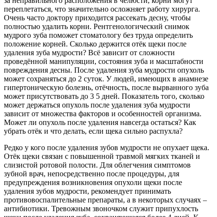
за неправильного расположения в челюсти, корни могут
переплетаться, что значительно осложняет работу хирурга.
Очень часто доктору приходится рассекать десну, чтобы
полностью удалить корни. Рентгенологический снимок
мудрого зуба поможет стоматологу без труда определить
положение корней. Сколько держится отёк щеки после
удаления зуба мудрости? Всё зависит от сложности
проведённой манипуляции, состояния зуба и масштабности
повреждения десны. После удаления зуба мудрости опухоль
может сохраняться до 2 суток. У людей, имеющих в анамнезе
гипертоническую болезнь, отёчность, после вырванного зуба
может присутствовать до 3 5 дней. Показатель того, сколько
может держаться опухоль после удаления зуба мудрости
зависит от множества факторов и особенностей организма.
Может ли опухоль после удаления навсегда остаться? Как
убрать отёк и что делать, если щека сильно распухла?
Редко у кого после удаления зубов мудрости не опухает щека.
Отёк щеки связан с повышенной травмой мягких тканей и
слизистой ротовой полости. Для облегчения симптомов
зубной врач, непосредственно после процедуры, для
предупреждения возникновения опухоли щеки после
удаления зубов мудрости, рекомендует принимать
противовоспалительные препараты, а в некоторых случаях –
антибиотики. Тревожным звоночком служит припухлость