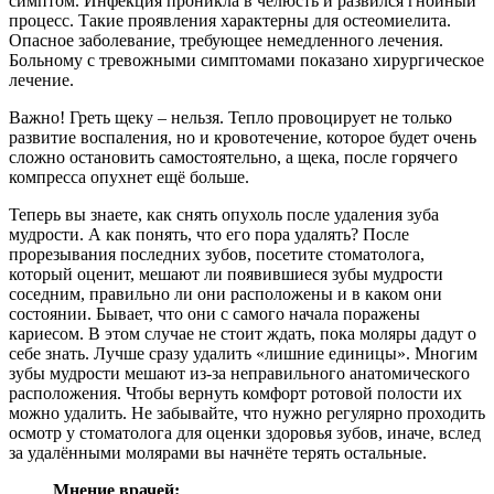
симптом. Инфекция проникла в челюсть и развился гнойный
процесс. Такие проявления характерны для остеомиелита.
Опасное заболевание, требующее немедленного лечения.
Больному с тревожными симптомами показано хирургическое
лечение.
Важно! Греть щеку – нельзя. Тепло провоцирует не только
развитие воспаления, но и кровотечение, которое будет очень
сложно остановить самостоятельно, а щека, после горячего
компресса опухнет ещё больше.
Теперь вы знаете, как снять опухоль после удаления зуба
мудрости. А как понять, что его пора удалять? После
прорезывания последних зубов, посетите стоматолога,
который оценит, мешают ли появившиеся зубы мудрости
соседним, правильно ли они расположены и в каком они
состоянии. Бывает, что они с самого начала поражены
кариесом. В этом случае не стоит ждать, пока моляры дадут о
себе знать. Лучше сразу удалить «лишние единицы». Многим
зубы мудрости мешают из-за неправильного анатомического
расположения. Чтобы вернуть комфорт ротовой полости их
можно удалить. Не забывайте, что нужно регулярно проходить
осмотр у стоматолога для оценки здоровья зубов, иначе, вслед
за удалёнными молярами вы начнёте терять остальные.
Мнение врачей: