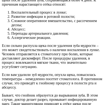
щеки после удаления зуба, сохраняющаяся более 4 дней. К
причинам нарастающего отёка относят:
Воспалительный процесс в лунке;
Развитие инфекции в ротовой полости;
Сложное оперативное вмешательство, с рассечением
десны;
Абсцесс;
Перепады артериального давления;
Аллергические реакции.
Если сильно распухла щека после удаления зуба мудрости –
это может свидетельствовать о наличии воспаления в лунке.
Человек отправляется к стоматологу при болях, которые
доставляют дискомфорт. После процедуры удаления, в
процесс вовлекаются мягкие ткани, что значительно
усугубляет ситуацию.
Если вам удалили зуб мудрости, опухла щека, повысилась
температура – немедленно посетит стоматолога. В противном
случае, это приведёт к гнойному процессу в полости рта и
абсцессу.
Бывает, что гнойник образуется до вырывания зуба. В этом
случае, доктор делает разрез, промывает инфицированную
рану. Такие манипуляции приводят к отёку щеки после