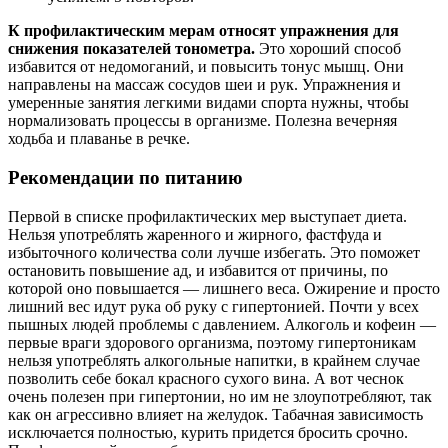
К профилактическим мерам относят упражнения для
снижения показателей тонометра.
Это хороший способ
избавится от недомоганий, и повысить тонус мышц. Они
направлены на массаж сосудов шеи и рук. Упражнения и
умеренные занятия легкими видами спорта нужны, чтобы
нормализовать процессы в организме. Полезна вечерняя
ходьба и плаванье в речке.
Рекомендации по питанию
Первой в списке профилактических мер выступает диета.
Нельзя употреблять жаренного и жирного, фастфуда и
избыточного количества соли лучше избегать. Это поможет
остановить повышение ад, и избавится от причины, по
которой оно повышается — лишнего веса. Ожирение и просто
лишний вес идут рука об руку с гипертонией. Почти у всех
пышных людей проблемы с давлением. Алкоголь и кофеин —
первые враги здорового организма, поэтому гипертоникам
нельзя употреблять алкогольные напитки, в крайнем случае
позволить себе бокал красного сухого вина. А вот чеснок
очень полезен при гипертонии, но им не злоупотребляют, так
как он агрессивно влияет на желудок. Табачная зависимость
исключается полностью, курить придется бросить срочно.