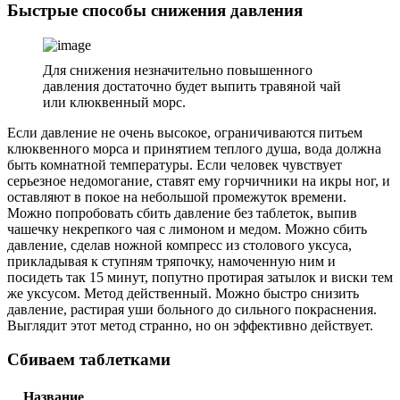
Быстрые способы снижения давления
Для снижения незначительно повышенного
давления достаточно будет выпить травяной чай
или клюквенный морс.
Если давление не очень высокое, ограничиваются питьем
клюквенного морса и принятием теплого душа, вода должна
быть комнатной температуры. Если человек чувствует
серьезное недомогание, ставят ему горчичники на икры ног, и
оставляют в покое на небольшой промежуток времени.
Можно попробовать сбить давление без таблеток, выпив
чашечку некрепкого чая с лимоном и медом. Можно сбить
давление, сделав ножной компресс из столового уксуса,
прикладывая к ступням тряпочку, намоченную ним и
посидеть так 15 минут, попутно протирая затылок и виски тем
же уксусом. Метод действенный. Можно быстро снизить
давление, растирая уши больного до сильного покраснения.
Выглядит этот метод странно, но он эффективно действует.
Сбиваем таблетками
Название