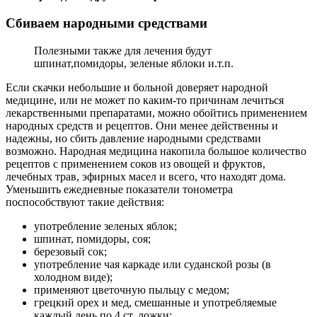
Сбиваем народными средствами
Полезными также для лечения будут
шпинат,помидоры, зеленые яблоки и.т.п.
Если скачки небольшие и больной доверяет народной
медицине, или не может по каким-то причинам лечиться
лекарственными препаратами, можно обойтись применением
народных средств и рецептов. Они менее действенны и
надежны, но сбить давление народными средствами
возможно. Народная медицина накопила большое количество
рецептов с применением соков из овощей и фруктов,
лечебных трав, эфирных масел и всего, что находят дома.
Уменьшить ежедневные показатели тонометра
поспособствуют такие действия:
употребление зеленых яблок;
шпинат, помидоры, соя;
березовый сок;
употребление чая каркаде или суданской розы (в
холодном виде);
применяют цветочную пыльцу с медом;
грецкий орех и мед, смешанные и употребляемые
каждый день по 4 ст. ложки;