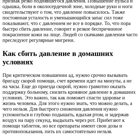
признак резко поднявшегося давления. Повышение пульса и
одышка, боли в околосердечной зоне, холодные руки и ноги
свидетельствуют о том, что давление повысилось. Также
постоянная усталость и уменьшающийся запас сил тоже
показывают, что с давлением не все в порядке. То, что пора
быстро сбить давление, говорит и резкое беспричинное
покраснение кожи на лице. Людей со скачками давления часто
преследуют регулярные мигрени.
Как сбить давление в домашних
условиях
При критическом повышении ад, нужно срочно вызывать
бригаду скорой помощи, счет времени идет на минуты, а не
на часы. Еще до приезда скорой, нужно грамотно оказать
поддержку больному, снизить кровяное давление в домашних
условиях. Это важно, так как поможет спасти здоровье и
жизнь человека. Для этого нужно знать, что можно делать, а
чего нельзя. Для быстрого снижения давления нужно
успокоиться и глубоко подышать, вдыхая ртом, и задержав
воздух на пару секунд, выдыхать через рот. Прибегают к
помощи таблеток, но все препараты имеют свои дозы и
противопоказания, пить их самостоятельно нельзя.