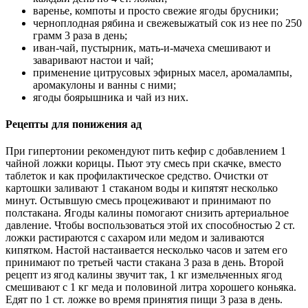
варенье, компоты и просто свежие ягоды брусники;
черноплодная рябина и свежевыжатый сок из нее по 250
грамм 3 раза в день;
иван-чай, пустырник, мать-и-мачеха смешивают и
заваривают настои и чай;
применение цитрусовых эфирных масел, аромалампы,
аромакулоны и ванны с ними;
ягоды боярышника и чай из них.
Рецепты для понижения ад
При гипертонии рекомендуют пить кефир с добавлением 1
чайной ложки корицы. Пьют эту смесь при скачке, вместо
таблеток и как профилактическое средство. Очистки от
картошки заливают 1 стаканом воды и кипятят несколько
минут. Остывшую смесь процеживают и принимают по
полстакана. Ягоды калины помогают снизить артериальное
давление. Чтобы воспользоваться этой их способностью 2 ст.
ложки растираются с сахаром или медом и заливаются
кипятком. Настой настаивается несколько часов и затем его
принимают по третьей части стакана 3 раза в день. Второй
рецепт из ягод калины звучит так, 1 кг измельченных ягод
смешивают с 1 кг меда и половиной литра хорошего коньяка.
Едят по 1 ст. ложке во время принятия пищи 3 раза в день.