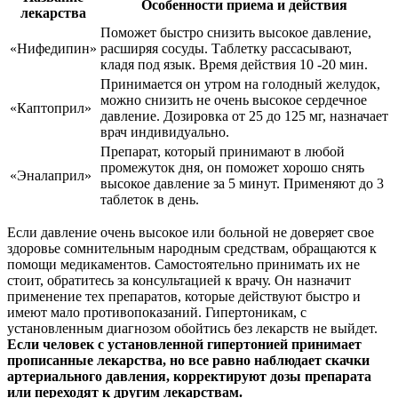
Особенности приема и действия
лекарства
Поможет быстро снизить высокое давление,
«Нифедипин»
расширяя сосуды. Таблетку рассасывают,
кладя под язык. Время действия 10 -20 мин.
Принимается он утром на голодный желудок,
можно снизить не очень высокое сердечное
«Каптоприл»
давление. Дозировка от 25 до 125 мг, назначает
врач индивидуально.
Препарат, который принимают в любой
промежуток дня, он поможет хорошо снять
«Эналаприл»
высокое давление за 5 минут. Применяют до 3
таблеток в день.
Если давление очень высокое или больной не доверяет свое
здоровье сомнительным народным средствам, обращаются к
помощи медикаментов. Самостоятельно принимать их не
стоит, обратитесь за консультацией к врачу. Он назначит
применение тех препаратов, которые действуют быстро и
имеют мало противопоказаний. Гипертоникам, с
установленным диагнозом обойтись без лекарств не выйдет.
Если человек с установленной гипертонией принимает
прописанные лекарства, но все равно наблюдает скачки
артериального давления, корректируют дозы препарата
или переходят к другим лекарствам.