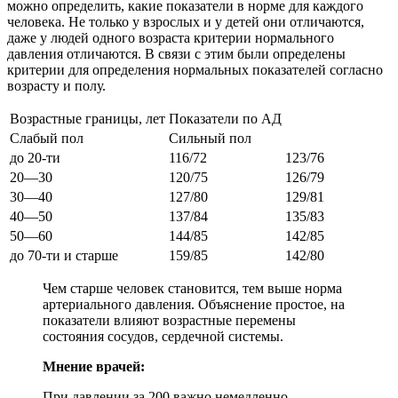
можно определить, какие показатели в норме для каждого
человека. Не только у взрослых и у детей они отличаются,
даже у людей одного возраста критерии нормального
давления отличаются. В связи с этим были определены
критерии для определения нормальных показателей согласно
возрасту и полу.
Возрастные границы, лет
Показатели по АД
Слабый пол
Сильный пол
до 20-ти
116/72
123/76
20―30
120/75
126/79
30―40
127/80
129/81
40―50
137/84
135/83
50―60
144/85
142/85
до 70-ти и старше
159/85
142/80
Чем старше человек становится, тем выше норма
артериального давления. Объяснение простое, на
показатели влияют возрастные перемены
состояния сосудов, сердечной системы.
Мнение врачей:
При давлении за 200 важно немедленно