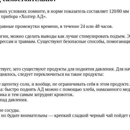
х условиях помните, в норме показатель составляет 120/80 мм 
 прибора «Холтер АД».
равные промежутки времени, в течение 24 или 48 часов.
ии, можно сделать выводы как лучше стимулировать подъем. Эт
стрессам и травмам. Существуют безопасные способы, помогающи
вует, зато существуют продукты для поднятия давления. Для нач
нялось, следует переключиться на такие продукты:
щепотку соли, и вообще, не ограничивать себя в этом продукте.
а: быстро поднять АД можно с помощью хлеба, намазанного ме
ика и тем самым затруднят кровоток.
епад давления.
е сосуды.
 но будьте внимательны — крепкий сладкий черный чай пойдет 