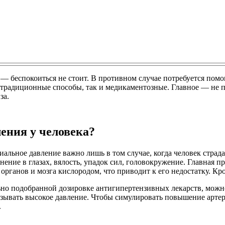
 — беспокоиться не стоит. В противном случае потребуется помо
етрадиционные способы, так и медикаментозные. Главное — не 
за.
ения у человека?
иальное давление важно лишь в том случае, когда человек страд
ение в глазах, вялость, упадок сил, головокружение. Главная пр
рганов и мозга кислородом, что приводит к его недостатку. Кро
но подобранной дозировке антигипертензивных лекарств, можно 
ызывать высокое давление. Чтобы симулировать повышение артер
.