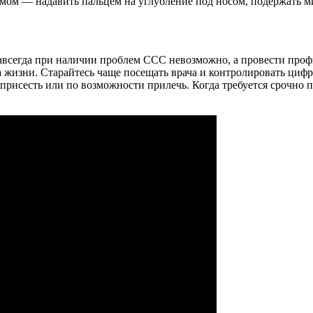
мом — надавить пальцем на углубление под носом, подержать м
 навсегда при наличии проблем ССС невозможно, а провести пр
 жизни. Старайтесь чаще посещать врача и контролировать цифр
рисесть или по возможности прилечь. Когда требуется срочно по