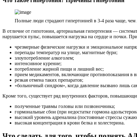
Что такое гипертония? Причины гипертонии
Полные люди страдают гипертонией в 3-4 раза чаще, чем
В отличие от гипотонии, артериальная гипертензия — системат
нарушается пульс, повышается нагрузка на сердце и почки. Пр
чрезмерные физические нагрузки и эмоциональное напря
перепады температур на улице, магнитные бури;
злоупотребление алкоголем;
интенсивное курение;
потребление жирной пищи и лишний вес;
прием медикаментов, включающие противопоказания в в
резкая отмена таких препаратов;
«больничный синдром», когда давление вызвано лишь са
Кроме того, существует ряд внутренних факторов, повышающ
полученные травмы головы или позвоночника;
гормональные сбои (при недостатке гормона адольстерона
высокий уровень адреналина (постоянные стрессы сужают
высокая концентрация в крови белка и холестерина.
Что сделать для того, чтобы поднять А