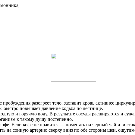
имонника;
пробуждения разогреет тело, заставит кровь активнее циркулиро
ь: быстро повышает давление ходьба по лестнице.
одную и горячую воду. В результате сосуды расширяются и сужа
рганизм к такому душу постепенно.
кофе. Если кофе не нравится — поменять на черный чай или ста
ть на сонную артерию сверху вниз по обе стороны шеи, ощутимо 