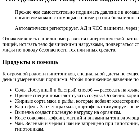
Прежде чем самостоятельно поднимать давление в домашни
организме можно с помощью тонометра или больничного
Автоматически регистрирует, АД и ЧСС пациента, через 
Ознакомившись с причинами развития гипертонической патолог
пищей, истязать тело физическими нагрузками, подвергаться 
мифы по поводу безопасности тех или иных средств.
Продукты в помощь
К огромной радости гипотоников, специальной диеты не сущест
день и умеренными порциями. Чтобы пониженное давление под
Соль. Доступный и быстрый способ — рассосать на языке 
Пряные специи помогают сузить сосуды. Особенно кориц
Жирные сорта мяса и рыбы, которые добавят холестеринч
Картофель. За счет крахмала, картофель стимулирует пер
Выпечка создаст полезную нагрузку на организм.
Кофе содержит кофеин, магний и витамины тонизирующи
Чай. Зеленый и черный чаи не запрещено при гипотонии,
гипотоникам.