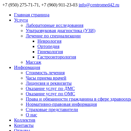
+7 (950) 275-71-71, +7 (960) 911-23-03
info@centromed42.ru
Главная страница
Услуги
Лабораторные исследования
Ультразвуковая диагностика (УЗИ)
Лечение по специализации
Неврология
Ортопедия
Гинекология
Гастроэнторология
Массаж
Информация
Стоимость лечения
Часы приема врачей
Лицензия и реквизиты
Оказание услуг по ДМС
Оказание услуг по ОМС
Права и обязанности гражданина в сфере здравоох
Нормативно-правовая информация
Страховые представители
О нас
Коллектив
Контакты
Отзывы