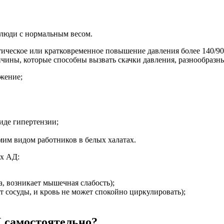
 люди с нормальным весом.
ическое или кратковременное повышение давления более 140/90 
ичины, которые способны вызвать скачки давления, разнообразн
жение;
иде гипертензии;
мим видом работников в белых халатах.
их АД:
, возникает мышечная слабость);
 сосуды, и кровь не может спокойно циркулировать);
Д самостоятельно?