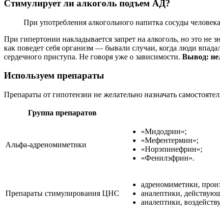
Стимулирует ли алкоголь подъем АД?
При употребления алкогольного напитка сосуды человека 
При гипертонии накладывается запрет на алкоголь, но это не 
как поведет себя организм — бывали случаи, когда люди впада
сердечного приступа. Не говоря уже о зависимости.
Вывод: не
Используем препараты
Препараты от гипотензии не желательно назначать самостояте
Группа препаратов
«Мидодрин»;
«Мефентермин»;
Альфа-адреномиметики
«Норэпинефрин»;
«Фенилэфрин».
адреномиметики, прои
Препараты стимулирования ЦНС
аналептики, действующ
аналептики, воздейств