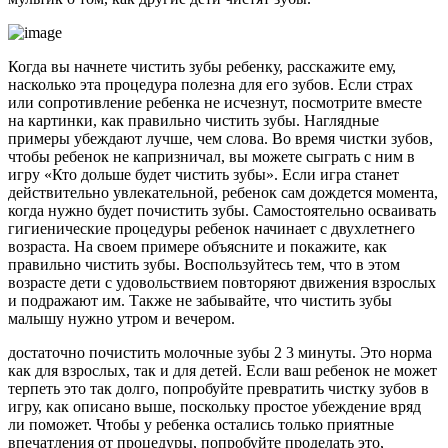
Когда вы начнете чистить зубы ребенку, расскажите ему,
насколько эта процедура полезна для его зубов. Если страх
или сопротивление ребенка не исчезнут, посмотрите вместе
на картинки, как правильно чистить зубы. Наглядные
примеры убеждают лучше, чем слова. Во время чистки зубов,
чтобы ребенок не капризничал, вы можете сыграть с ним в
игру «Кто дольше будет чистить зубы». Если игра станет
действительно увлекательной, ребенок сам дождется момента,
когда нужно будет почистить зубы. Самостоятельно осваивать
гигиенические процедуры ребенок начинает с двухлетнего
возраста. На своем примере объясните и покажите, как
правильно чистить зубы. Воспользуйтесь тем, что в этом
возрасте дети с удовольствием повторяют движения взрослых
и подражают им. Также не забывайте, что чистить зубы
малышу нужно утром и вечером.
достаточно почистить молочные зубы 2 3 минуты. Это норма
как для взрослых, так и для детей. Если ваш ребенок не может
терпеть это так долго, попробуйте превратить чистку зубов в
игру, как описано выше, поскольку простое убеждение вряд
ли поможет. Чтобы у ребенка остались только приятные
впечатления от процедуры, попробуйте проделать это,