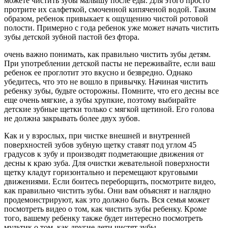
можете чистить зубы малышу после еды. Для этого просто
протрите их салфеткой, смоченной кипяченой водой. Таким
образом, ребенок привыкает к ощущению чистой ротовой
полости. Примерно с года ребенок уже может начать чистить
зубы детской зубной пастой без фтора.
очень важно понимать, как правильно чистить зубы детям.
При употреблении детской пасты не переживайте, если ваш
ребенок ее проглотит это вкусно и безвредно. Однако
убедитесь, что это не вошло в привычку. Начиная чистить
ребенку зубы, будьте осторожны. Помните, что его десны все
еще очень мягкие, а зубы хрупкие, поэтому выбирайте
детские зубные щетки только с мягкой щетиной. Его голова
не должна закрывать более двух зубов.
Как и у взрослых, при чистке внешней и внутренней
поверхностей зубов зубную щетку ставят под углом 45
градусов к зубу и производят подметающие движения от
десны к краю зуба. Для очистки жевательной поверхности
щетку кладут горизонтально и перемещают круговыми
движениями. Если боитесь переборщить, посмотрите видео,
как правильно чистить зубы. Они вам объяснят и наглядно
продемонстрируют, как это должно быть. Вся семья может
посмотреть видео о том, как чистить зубы ребенку. Кроме
того, вашему ребенку также будет интересно посмотреть
мультик о том, как другие дети чистят зубы.