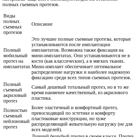
полных съемных протезов.
Виды
полных
Описание
съемных
протезов
Это лучшие полные съемные протезы, которые
устанавливаются после имплантации
Полный
имплантатов. Возможна также фиксация на
мобильный
мини-имплантатах. Они устанавливаются не в
протез на
кости (как классические), а в мягких тканях.
имплантатах
Мини-имплант обеспечивает оптимальное
распределение нагрузки и наиболее надежную
фиксацию среди всех типов съемных протезов.
Полный
Самый дешевый тотальный протез, но в то же
съемный
время наименее качественный, из акрилового
акриловый
пластика.
протез
Более эластичный и комфортный протез,
Полностью
превосходящий по эстетике и комфорту
съемный
пластиковые конструкции, но хуже
нейлоновый
распределяющий жевательную нагрузку (не для
протез
всех моделей).
Лучший беззубый протез в своем классе. Протез