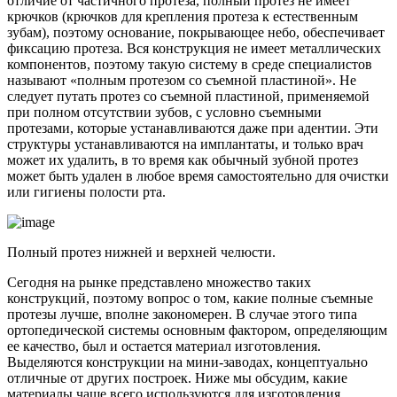
отличие от частичного протеза, полный протез не имеет
крючков (крючков для крепления протеза к естественным
зубам), поэтому основание, покрывающее небо, обеспечивает
фиксацию протеза. Вся конструкция не имеет металлических
компонентов, поэтому такую ​​систему в среде специалистов
называют «полным протезом со съемной пластиной». Не
следует путать протез со съемной пластиной, применяемой
при полном отсутствии зубов, с условно съемными
протезами, которые устанавливаются даже при адентии. Эти
структуры устанавливаются на имплантаты, и только врач
может их удалить, в то время как обычный зубной протез
может быть удален в любое время самостоятельно для очистки
или гигиены полости рта.
Полный протез нижней и верхней челюсти.
Сегодня на рынке представлено множество таких
конструкций, поэтому вопрос о том, какие полные съемные
протезы лучше, вполне закономерен. В случае этого типа
ортопедической системы основным фактором, определяющим
ее качество, был и остается материал изготовления.
Выделяются конструкции на мини-заводах, концептуально
отличные от других построек. Ниже мы обсудим, какие
материалы чаще всего используются для изготовления