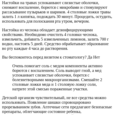
Настойки на травах успокаивают слизистые оболочки,
снимают воспаление, борются с микробами и стимулируют
рассасывание пузырьков и шариков. 4 столовые ложки травы
залить 1 л кипятка, подождать 30 минут. Процедить, остудить,
использовать для полоскания рта утром, вечером.
Настойка из чеснока обладает дезинфицирующими
свойствами. Необходимо очистить 4 головки чеснока,
измельчить, добавить 5 измельченных лимонов, залить 700 г
водки, настоять 5 дней. Средство обрабатывает образование
во рту каждые 4 часа до растворения.
Вы беспокоитесь перед визитом к стоматологу? Да Нет
Очень помогает соль с медом компоненты активно
борются с воспалением. Соль выводит гной, а мед
успокаивает слизистые оболочки, борется с
болезнетворными микроорганизмами. Смешайте 2
столовые ложки меда и 1 столовую ложку соли,
натрите этой смесью пораженные участки.
Детский организм чувствительный, не все средства можно
использовать. Появление шишки спровоцировано
прорезыванием зубов. Аптечные сети предлагают безопасные
препараты, облегчающие состояние ребенка,