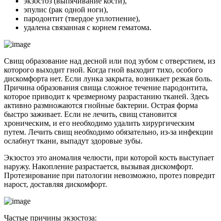
экзостоз (выпячивание кости),
эпулис (рак одной ноги),
пародонтит (твердое уплотнение),
удалена связанная с корнем гематома.
Свищ образование над десной или под зубом с отверстием, из
которого выходит гной. Когда гной выходит тихо, особого
дискомфорта нет. Если лунка закрыта, возникает резкая боль.
Причина образования свища сложное течение пародонтита,
которое приводит к чрезмерному разрастанию тканей. Здесь
активно размножаются гнойные бактерии. Острая форма
быстро заживает. Если не лечить, свищ становится
хроническим, и его необходимо удалить хирургическим
путем. Лечить свищ необходимо обязательно, из-за инфекции
ослабнут ткани, выпадут здоровые зубы.
Экзостоз это аномалия челюсти, при которой кость выступает
наружу. Накопление разрастается, вызывая дискомфорт.
Протезирование при патологии невозможно, протез повредит
нарост, доставляя дискомфорт.
Частые причины экзостоза: