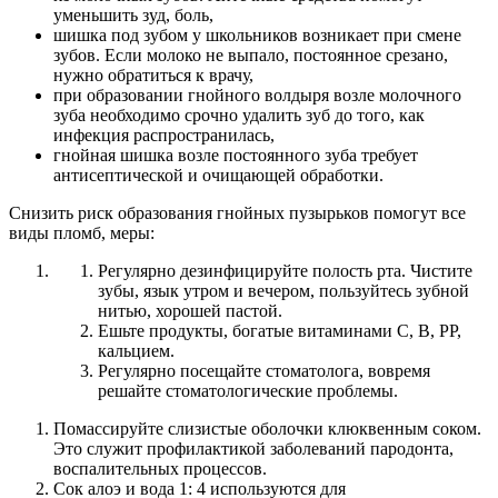
уменьшить зуд, боль,
шишка под зубом у школьников возникает при смене
зубов. Если молоко не выпало, постоянное срезано,
нужно обратиться к врачу,
при образовании гнойного волдыря возле молочного
зуба необходимо срочно удалить зуб до того, как
инфекция распространилась,
гнойная шишка возле постоянного зуба требует
антисептической и очищающей обработки.
Снизить риск образования гнойных пузырьков помогут все
виды пломб, меры:
Регулярно дезинфицируйте полость рта. Чистите
зубы, язык утром и вечером, пользуйтесь зубной
нитью, хорошей пастой.
Ешьте продукты, богатые витаминами C, B, PP,
кальцием.
Регулярно посещайте стоматолога, вовремя
решайте стоматологические проблемы.
Помассируйте слизистые оболочки клюквенным соком.
Это служит профилактикой заболеваний пародонта,
воспалительных процессов.
Сок алоэ и вода 1: 4 используются для