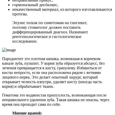
неправильный прикус,
гормональный дисбаланс,
некачественный материал, из которого изготавливаются
протезы.
Эпулис похож по симптомам на гингивит,
поэтому стоматолог должен поставить
дифференцированный диагноз. Назначают
рентгенологическое и гистологическое
исследование.
Пародонтит это плотная шишка, возникшая в корневом
канале зуба, пульпит. У корня зуба образуется абсцесс, без
лечения превращается в кисту, гранулему. Избавиться от
кисты непросто, если она расположена рядом с ветвями
лицевого нерва. Это делает опытный хирург, который
открывает челюсть изнутри, удаляет кисту (иногда часть
корня) и обрабатывает ткани.
Гематома это водянистая припухлость, возникающая после
неправильного удаления зуба. Такая шишка не опасна, через
время она проходит сама по себе.
Мнение врачей: