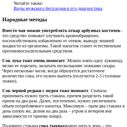
Читайте также:
Виды мужского бесплодия и его диагностика
Народные методы
Вместо чая можно употреблять отвар арбузных косточек
–
это средство поможет улучшить кровообращение,
поспособствовать избавлению от отеков, выводу лишней
жидкости из организма. Такой напиток станет естественным
противовоспалительным средством.
Сок лука тоже очень помогает
. Можно взять одну луковицу,
мелко ее порезать, засыпать несколькими ложками сахара.
Через несколько часов, когда образуется достаточное
количество сока, его нужно выпить (получится 2-3 столовые
ложки).
Сок черной редьки с медом тоже поможет
. Сначала
принимать нужно треть стакана, причем разделить такой
прием на два раза. Далее, постепенно, нужно увеличивать
объем потребляемого напитка. Максимум – пьем два стакана в
день (опять же, делим на два раза – утром и вечером вне
зависимости от приема пищи).
Половину стакана
сока тыквы
можно пить в день – это