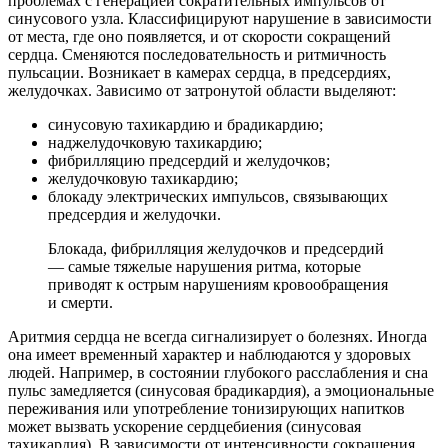
проблемах с генерацией сократительных импульсов от
синусового узла. Классифицируют нарушение в зависимости
от места, где оно появляется, и от скорости сокращений
сердца. Сменяются последовательность и ритмичность
пульсации. Возникает в камерах сердца, в предсердиях,
желудочках. Зависимо от затронутой области выделяют:
синусовую тахикардию и брадикардию;
наджелудочковую тахикардию;
фибрилляцию предсердий и желудочков;
желудочковую тахикардию;
блокаду электрических импульсов, связывающих
предсердия и желудочки.
Блокада, фибрилляция желудочков и предсердий
— самые тяжелые нарушения ритма, которые
приводят к острым нарушениям кровообращения
и смерти.
Аритмия сердца не всегда сигнализирует о болезнях. Иногда
она имеет временный характер и наблюдаются у здоровых
людей. Например, в состоянии глубокого расслабления и сна
пульс замедляется (синусовая брадикардия), а эмоциональные
переживания или употребление тонизирующих напитков
может вызвать ускорение сердцебиения (синусовая
тахикардия). В зависимости от интенсивности сокращения