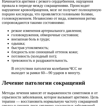
Начинается аритмия с резкого сердцебиения, ощущения
провала в периоде между сокращениями. Происходит
нарушение кровообращения, мозг не получает полноценную
порцию кислорода, что проявляется головными болями,
головокружением. Независимо от вида, изменения ритма
сопровождаются такими состояниями:
резкие изменения артериального давления;
головокружения, обморочные состояния;
внезапная боль в груди;
одышка;
быстрая утомляемость;
бледность или синюшный оттенок кожи;
потливость (холодный пот);
тревожность и раздражительность.
В отсутствии патологии колебания ЧСС не
выходит за рамки 60—90 ударов в минуту.
Лечение патологии сокращений
Методы лечения зависят от выраженности симптомов и от
серьезности заболевания, которое вызывает аритмию. Цель
терапии — восстановить нормальную частоту сокращений
сердца и снизить риск сердечно-сосудистых заболеваний.