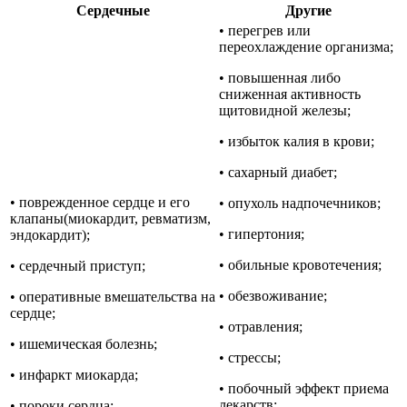
Сердечные
Другие
• перегрев или
переохлаждение организма;
• повышенная либо
сниженная активность
щитовидной железы;
• избыток калия в крови;
• сахарный диабет;
• поврежденное сердце и его
• опухоль надпочечников;
клапаны(миокардит, ревматизм,
• гипертония;
эндокардит);
• обильные кровотечения;
• сердечный приступ;
• обезвоживание;
• оперативные вмешательства на
сердце;
• отравления;
• ишемическая болезнь;
• стрессы;
• инфаркт миокарда;
• побочный эффект приема
лекарств;
• пороки сердца;