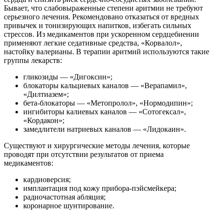
Бывает, что слабовыраженные степени аритмии не требуют
серьезного лечения. Рекомендовано отказаться от вредных
привычек и тонизирующих напитков, избегать сильных
стрессов. Из медикаментов при ускоренном сердцебиении
применяют легкие седативные средства, «Корвалол»,
настойку валерианы. В терапии аритмий используются такие
группы лекарств:
гликозиды — «Дигоксин»;
блокаторы кальциевых каналов — «Верапамил»,
«Дилтиазем»;
бета-блокаторы — «Метопролол», «Нормодипин»;
ингибиторы калиевых каналов — «Сотогексал»,
«Кордакон»;
замедлители натриевых каналов — «Лидокаин».
Существуют и хирургические методы лечения, которые
проводят при отсутствии результатов от приема
медикаментов:
кардиоверсия;
имплантация под кожу прибора-пэйсмейкера;
радиочастотная абляция;
коронарное шунтирование.