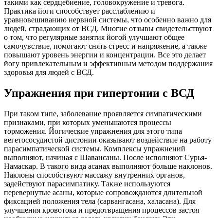
такими как сердцебиение, головокружение и тревога.
Практика йоги способствует расслаблению и
уравновешиванию нервной системы, что особенно важно для
людей, страдающих от ВСД. Многие отзывы свидетельствуют
о том, что регулярные занятия йогой улучшают общее
самочувствие, помогают снять стресс и напряжение, а также
повышают уровень энергии и концентрации. Все это делает
йогу привлекательным и эффективным методом поддержания
здоровья для людей с ВСД.
Упражнения при гипертонии с ВСД
При таком типе, заболевание проявляется симпатическими
признаками, при которых уменьшаются процессы
торможения. Йогические упражнения для этого типа
вегетососудистой дистонии оказывают воздействие на работу
парасимпатической системы. Комплексы упражнений
выполняют, начиная с Шавансаны. После исполняют Сурья-
Намаскар. В такого вида асанах выполняют больше наклонов.
Наклоны способствуют массажу внутренних органов,
задействуют парасимпатику. Также используются
перевернутые асаны, которые сопровождаются длительной
фиксацией положения тела (сарвангасана, халасана). Для
улучшения кровотока и предотвращения процессов застоя