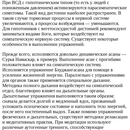
При ВСД с гипотоническим типом (то есть у людей с
пониженным давлением) активизируются парасимпатические
симптомы. Такой вид дистонии наиболее распространен. В
таком случае тормозные процессы в нервной системе
увеличиваются, а процессы возбуждения — уменьшаются.
Для гипотоников с вегетососудистой дистонией рекомендуют
заниматься видами йоги, которые воздействуют на
симпатическую нервную систему. Существуют некоторые
особенности в выполнении упражнений.
Прежде всего, исполняются довольно динамические асаны —
Сурья Намаскар, к примеру. Выполнение асан с прогибами
положительно влияет на симпатическую систему.
Исполняется упражнение Бхуджангасана для помощи в
усилении жизненной энергии. Параллельно с упражнениями
для органов также применяется специальное дыхание.
Методика полного дыхания воздействует на симпатический
отдел, благотворно влияет на дыхательные органы.
Дыхательные упражнения выполняются таким образом:
сначала делается долгий и медленный вдох, призванный
успокоить психическое состояние и наполнить тело энергией,
после него постепенный выдох. Также помимо упражнений
физических и дыхательных, существуют методики релаксации
и медитативных практик. При медитации используют
различные аутогенные тренинги, способствующие