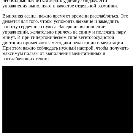
необходимо научиться делать уддияну-бандаху. Эти
упражнения выполняют в качестве отдельной разминки.
Выполняя асаны, важно время от времени расслабляться. Это
делается для того, чтобы успокоить дыхание и замедлить
частоту сердечного пульса. Завершив выполнение
упражнений, желательно прилечь на спину и полежать пару
минут. И при гипертоническом типе вегетососудистой
дистонии применяются методики релаксации и медитации.
При этом важно соблюдать нужный настрой, чтобы получить
максимум пользы от выполнения медитативных и
расслабляющих техник.