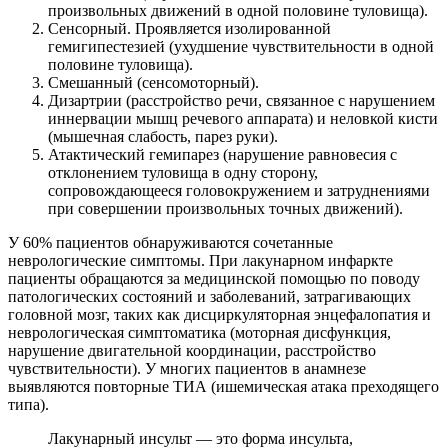
произвольных движений в одной половине туловища).
Сенсорный. Проявляется изолированной
гемигипестезией (ухудшение чувствительности в одной
половине туловища).
Смешанный (сенсомоторный).
Дизартрии (расстройство речи, связанное с нарушением
иннервации мышц речевого аппарата) и неловкой кисти
(мышечная слабость, парез руки).
Атактический гемипарез (нарушение равновесия с
отклонением туловища в одну сторону,
сопровождающееся головокружением и затруднениями
при совершении произвольных точных движений).
У 60% пациентов обнаруживаются сочетанные
неврологические симптомы. При лакунарном инфаркте
пациенты обращаются за медицинской помощью по поводу
патологических состояний и заболеваний, затрагивающих
головной мозг, таких как дисциркуляторная энцефалопатия и
неврологическая симптоматика (моторная дисфункция,
нарушение двигательной координации, расстройство
чувствительности). У многих пациентов в анамнезе
выявляются повторные ТИА (ишемическая атака преходящего
типа).
Лакунарный инсульт — это форма инсульта,