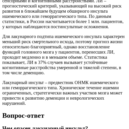
сенсорными и когнитивными расстройствами. ЛИ –
прогностический критерий, указывающий на высокий риск
развития в ближайшем будущем обширного инсульта
ишемического или геморрагического типа. По данным
статистики, в России насчитывается более 1 млн. пациентов,
у которых наблюдаются постинсультные осложнения.
Для лакунарного подтипа ишемического инсульта характерен
меньший риск смертельного исхода, поэтому прогноз жизни
относительно благоприятный, однако восстановление
функций головного мозга у пациентов, перенесших ЛИ,
проходит медленно и в меньшем объеме. Статистика
показывает, ЛИ в 37% случаев вызывает устойчивые
когнитивные расстройства умеренной и тяжелой степени, в
том числе деменцию.
Лакунарный инсульт – предвестник ОНМК ишемического
или геморрагического типа. Хроническое течение ишемии
ограниченных, стратегически важных участков мозга может
привести к развитию деменции и неврологических
нарушений.
Вопрос-ответ
Чем опасен лакунарный инсульт?