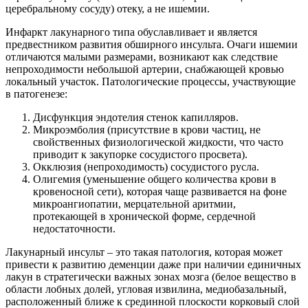
церебральному сосуду) отеку, а не ишемии.
Инфаркт лакунарного типа обуславливает и является
предвестником развития обширного инсульта. Очаги ишемии
отличаются малыми размерами, возникают как следствие
непроходимости небольшой артерии, снабжающей кровью
локальный участок. Патологические процессы, участвующие
в патогенезе:
Дисфункция эндотелия стенок капилляров.
Микроэмболия (присутствие в крови частиц, не
свойственных физиологической жидкости, что часто
приводит к закупорке сосудистого просвета).
Окклюзия (непроходимость) сосудистого русла.
Олигемия (уменьшение общего количества крови в
кровеносной сети), которая чаще развивается на фоне
микроангиопатии, мерцательной аритмии,
протекающей в хронической форме, сердечной
недостаточности.
Лакунарный инсульт – это такая патология, которая может
привести к развитию деменции даже при наличии единичных
лакун в стратегически важных зонах мозга (белое вещество в
области лобных долей, угловая извилина, медиобазальный,
расположенный ближе к срединной плоскости корковый слой