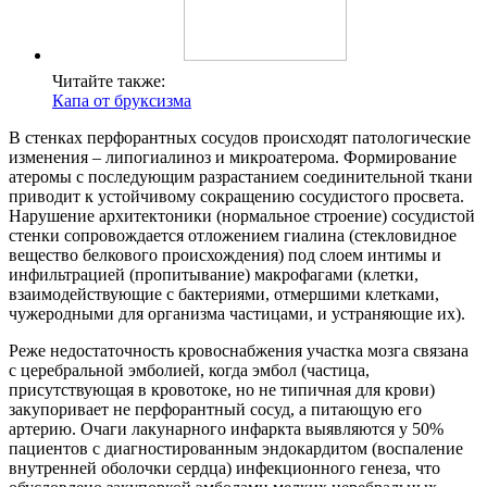
Читайте также:
Капа от бруксизма
В стенках перфорантных сосудов происходят патологические
изменения – липогиалиноз и микроатерома. Формирование
атеромы с последующим разрастанием соединительной ткани
приводит к устойчивому сокращению сосудистого просвета.
Нарушение архитектоники (нормальное строение) сосудистой
стенки сопровождается отложением гиалина (стекловидное
вещество белкового происхождения) под слоем интимы и
инфильтрацией (пропитывание) макрофагами (клетки,
взаимодействующие с бактериями, отмершими клетками,
чужеродными для организма частицами, и устраняющие их).
Реже недостаточность кровоснабжения участка мозга связана
с церебральной эмболией, когда эмбол (частица,
присутствующая в кровотоке, но не типичная для крови)
закупоривает не перфорантный сосуд, а питающую его
артерию. Очаги лакунарного инфаркта выявляются у 50%
пациентов с диагностированным эндокардитом (воспаление
внутренней оболочки сердца) инфекционного генеза, что