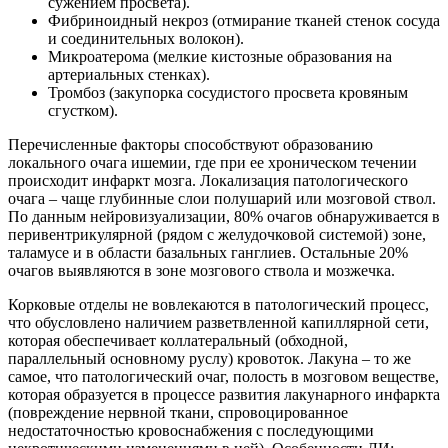
сужением просвета).
Фибриноидный некроз (отмирание тканей стенок сосуда
и соединительных волокон).
Микроатерома (мелкие кистозные образования на
артериальных стенках).
Тромбоз (закупорка сосудистого просвета кровяным
сгустком).
Перечисленные факторы способствуют образованию
локального очага ишемии, где при ее хроническом течении
происходит инфаркт мозга. Локализация патологического
очага – чаще глубинные слои полушарий или мозговой ствол.
По данным нейровизуализации, 80% очагов обнаруживается в
перивентрикулярной (рядом с желудочковой системой) зоне,
таламусе и в области базальных ганглиев. Остальные 20%
очагов выявляются в зоне мозгового ствола и мозжечка.
Корковые отделы не вовлекаются в патологический процесс,
что обусловлено наличием разветвленной капиллярной сети,
которая обеспечивает коллатеральный (обходной,
параллельный основному руслу) кровоток. Лакуна – то же
самое, что патологический очаг, полость в мозговом веществе,
которая образуется в процессе развития лакунарного инфаркта
(повреждение нервной ткани, спровоцированное
недостаточностью кровоснабжения с последующими