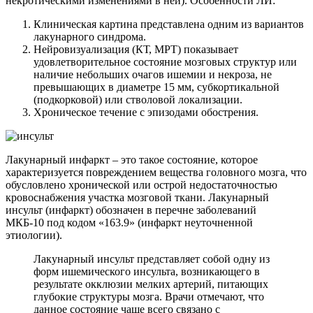
некротическими изменениями в ней). Особенности ЛИ:
Клиническая картина представлена одним из вариантов
лакунарного синдрома.
Нейровизуализация (КТ, МРТ) показывает
удовлетворительное состояние мозговых структур или
наличие небольших очагов ишемии и некроза, не
превышающих в диаметре 15 мм, субкортикальной
(подкорковой) или стволовой локализации.
Хроническое течение с эпизодами обострения.
Лакунарный инфаркт – это такое состояние, которое
характеризуется повреждением вещества головного мозга, что
обусловлено хронической или острой недостаточностью
кровоснабжения участка мозговой ткани. Лакунарный
инсульт (инфаркт) обозначен в перечне заболеваний
МКБ-10 под кодом «163.9» (инфаркт неуточненной
этиологии).
Лакунарный инсульт представляет собой одну из
форм ишемического инсульта, возникающего в
результате окклюзии мелких артерий, питающих
глубокие структуры мозга. Врачи отмечают, что
данное состояние чаще всего связано с