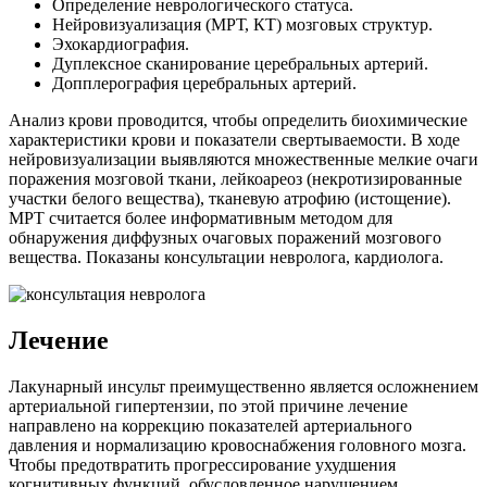
Определение неврологического статуса.
Нейровизуализация (МРТ, КТ) мозговых структур.
Эхокардиография.
Дуплексное сканирование церебральных артерий.
Допплерография церебральных артерий.
Анализ крови проводится, чтобы определить биохимические
характеристики крови и показатели свертываемости. В ходе
нейровизуализации выявляются множественные мелкие очаги
поражения мозговой ткани, лейкоареоз (некротизированные
участки белого вещества), тканевую атрофию (истощение).
МРТ считается более информативным методом для
обнаружения диффузных очаговых поражений мозгового
вещества. Показаны консультации невролога, кардиолога.
Лечение
Лакунарный инсульт преимущественно является осложнением
артериальной гипертензии, по этой причине лечение
направлено на коррекцию показателей артериального
давления и нормализацию кровоснабжения головного мозга.
Чтобы предотвратить прогрессирование ухудшения
когнитивных функций, обусловленное нарушением