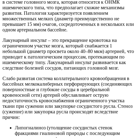
в системе головного мозга, которая относится к ОНМК
ишемического типа, что предполагает схожие механизмы
развития. Патология характеризуется появлением
множественных мелких (диаметр преимущественно не
превышает 15 мм) очагов, сосредоточенных в нескольких или
одном артериальном бассейне.
Лакунарный инсульт – это прекращение кровотока на
ограниченном участке мозга, который снабжается 1
небольшой (диаметр просвета около 40–80 мкм) артерией, что
приводит к патологическим процессам, протекающим по
ишемическому типу. Лакунарный инсульт развивается как
следствие болезней сосудов, питающих головной мозг.
Слабо развитая система коллатерального кровообращения в
бассейнах мелкокалиберных перфорирующих (соединяющих
поверхностные и глубокие сосуды в церебральной
кровеносной сети) артерий обуславливает острую
недостаточность кровоснабжения ограниченного участка
ткани при сужении или закупорке сосудистого русла. Стеноз
(сужение) или закупорка русла происходят вследствие
причин:
Липогиалиноз (утолщение сосудистых стенок
фракциями гиалиновой природы с последующим