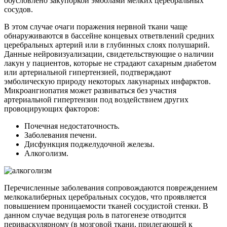
обусловлено закупоркой эмболами мелких церебральных
сосудов.
В этом случае очаги поражения нервной ткани чаще
обнаруживаются в бассейне концевых ответвлений средних
церебральных артерий или в глубинных слоях полушарий.
Данные нейровизуализации, свидетельствующие о наличии
лакун у пациентов, которые не страдают сахарным диабетом
или артериальной гипертензией, подтверждают
эмболическую природу некоторых лакунарных инфарктов.
Микроангиопатия может развиваться без участия
артериальной гипертензии под воздействием других
провоцирующих факторов:
Почечная недостаточность.
Заболевания печени.
Дисфункция поджелудочной железы.
Алкоголизм.
Перечисленные заболевания сопровождаются повреждением
мелкокалиберных церебральных сосудов, что проявляется
повышением проницаемости тканей сосудистой стенки. В
данном случае ведущая роль в патогенезе отводится
периваскулярному (в мозговой ткани, прилегающей к