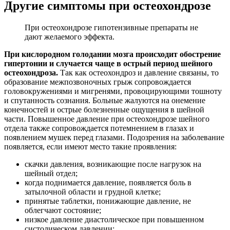
Другие симптомы при остеохондрозе
При остеохондрозе гипотензивные препараты не
дают желаемого эффекта.
При кислородном голодании мозга происходит обострение
гипертонии и случается чаще в острый период шейного
остеохондроза.
Так как остеохондроз и давление связаны, то
образование межпозвоночных грыж сопровождается
головокружениями и мигренями, провоцирующими тошноту
и спутанность сознания. Больные жалуются на онемение
конечностей и острые болезненные ощущения в шейной
части. Повышенное давление при остеохондрозе шейного
отдела также сопровождается потемнением в глазах и
появлением мушек перед глазами. Подозрения на заболевание
появляется, если имеют место такие проявления:
скачки давления, возникающие после нагрузок на
шейный отдел;
когда поднимается давление, появляется боль в
затылочной области и грудной клетке;
принятые таблетки, понижающие давление, не
облегчают состояние;
низкое давление диастолическое при повышенном
систолическом давлении;