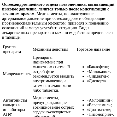
Остеохондроз шейного отдела позвоночника, вызывающий
высокое давление, лечится только после консультации с
лечащим врачом.
Медикаменты, нормализующие
артериальное давление при остеохондрозе и обладающие
противовоспалительным эффектом, приводят к появлению
осложнений и могут усугубить ситуацию. Виды
лекарственных препаратов и механизм действия представлен
в таблице:
Группа
Механизм действия
Торговое название
препарата
Препараты,
назначаемые при
мышечном спазме. В
«Баклофен»;
острой фазе
«Мидокалм»;
Миорелаксанты
рекомендуется вводить
«Сирдалуд»;
внутримышечно, а
«Диспорт».
затем назначают мази
либо таблетки.
Медикаменты,
Антагонисты
«Амлодипин»;
предупреждающие
кальция и
«Верапамил»;
возникновение острых
ингибиторы
«Дилтиазем»;
сердечно-сосудистых
АПФ
«Лизоноприл».
заболеваний.