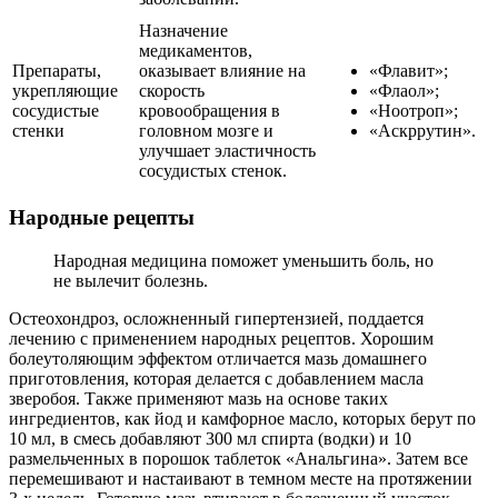
Назначение
медикаментов,
Препараты,
оказывает влияние на
«Флавит»;
укрепляющие
скорость
«Флаол»;
сосудистые
кровообращения в
«Ноотроп»;
стенки
головном мозге и
«Аскррутин».
улучшает эластичность
сосудистых стенок.
Народные рецепты
Народная медицина поможет уменьшить боль, но
не вылечит болезнь.
Остеохондроз, осложненный гипертензией, поддается
лечению с применением народных рецептов. Хорошим
болеутоляющим эффектом отличается мазь домашнего
приготовления, которая делается с добавлением масла
зверобоя. Также применяют мазь на основе таких
ингредиентов, как йод и камфорное масло, которых берут по
10 мл, в смесь добавляют 300 мл спирта (водки) и 10
размельченных в порошок таблеток «Анальгина». Затем все
перемешивают и настаивают в темном месте на протяжении