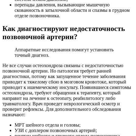
перепады давления, вызывающие мышечную
скованность в затылочной области и спазмы в грудном
отделе позвоночника.
Как диагностируют недостаточность
позвоночной артерии?
Аппаратные исследования помогут установить
точный диагноз.
Не все случаи остеохондроза связаны с недостаточностью
позвоночной артерии. Но патология требует ранней
диагностики, потому как запущенное течение заболевания
приводит к тяжелому сбою в мозговом кровотоке, который
приводит к ишемическому инсульту. Появившиеся симптомы
остеохондроза, требуют обращения к терапевту, который
направит на лечение к остеопату, реабилитологу либо
травматологу. Врач проведет неврологический осмотр и
проверит рефлексы. Для дополнительного обследования
назначают:
МРТ шейного отдела и головы;
УЗИ с доплером позвоночных артерий;
рентген шейного и грудного отдела позвоночника.