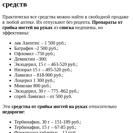
средств
Практически все средства можно найти в свободной продаже
в любой аптеке. Их отпускают без рецепта.
Препараты от
грибка ногтей на руках
из
списка
недешевы, но
эффективны:
лак Авентис – 1 500 руб.;
Батрафен –2 500 руб.;
Офломил –750 руб.;
Демиктин –300;
Экзодерил, 15 г – 463-520 руб.;
Низорал 15 г – 495-520 руб.;
Ламизил – 818-900 руб.;
Лоцерил 1 300 руб.;
Микозан 800 руб.;
Экзодерил, 30 г – 775 -862 руб.;
спрей Ламизил – от 500 руб.
Эти
средства от грибка ногтей на руках
относительно
недорогие
:
Тербинафин, 30 г – 151-189 руб.;
Тербинафин, 15 г – 67-85 руб.;
Флуконазол таблетки – 12 руб.