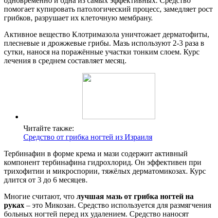
одновременно и одна из самых эффективных. Средство
помогает купировать патологический процесс, замедляет рост
грибков, разрушает их клеточную мембрану.
Активное вещество Клотримазола уничтожает дерматофиты,
плесневые и дрожжевые грибы. Мазь используют 2-3 раза в
сутки, нанося на поражённые участки тонким слоем. Курс
лечения в среднем составляет месяц.
Читайте также:
Средство от грибка ногтей из Израиля
Тербинафин в форме крема и мази содержит активный
компонент тербинафина гидрохлорид. Он эффективен при
трихофитии и микроспории, тяжёлых дерматомикозах. Курс
длится от 3 до 6 месяцев.
Многие считают, что
лучшая мазь от грибка ногтей на
руках
– это Микозан. Средство используется для размягчения
больных ногтей перед их удалением. Средство наносят