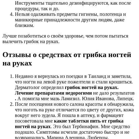
Инструменты тщательно дезинфицируются, как после
процедуры, так и до.
Нельзя одалживать предметы гигиены, полотенца и
маникюрные принадлежности другим людям, даже
близким.
Лучше позаботиться о своём здоровье, чем потом пытаться
вылечить грибок на руках.
Отзывы о средствах от грибка ногтей
на руках
Недавно я вернулась из поездки в Таиланд и заметила,
что ногти на левой руке пожелтели и стали крошиться.
Дерматолог определил
грибок ногтей на руках.
Лечение препаратами недорогими
не дало результатов
.
А помогла мне мазь Ламизил. Юлия Иванова, Липецк.
После посещения нового салона красоты я обнаружила,
что ноготь на руке отличается по цвету от других, кожа
вокруг него зудела. Я пошла в аптеку, и фармацевт
посоветовала мне
какие таблетки пить от грибка
ногтей на руках
. Это был Тербинафин. Мне средство
подошло. Симптомы исчезли достаточно быстро и не
возвращались. Марина Алешина, Люберцы.