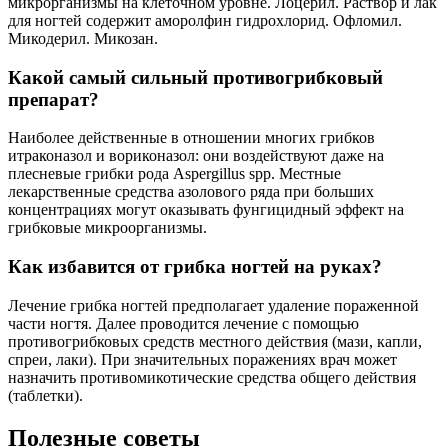
микрорганизмы на клеточном уровне. Лоцерил. Раствор и лак
для ногтей содержит аморолфин гидрохлорид. Офломил.
Микодерил. Микозан.
Какой самый сильный противогрибковый
препарат?
Наиболее действенные в отношении многих грибков
итраконазол и вориконазол: они воздействуют даже на
плесневые грибки рода Aspergillus spp. Местные
лекарственные средства азолового ряда при больших
концентрациях могут оказывать фунгицидный эффект на
грибковые микроорганизмы.
Как избавится от грибка ногтей на руках?
Лечение грибка ногтей предполагает удаление пораженной
части ногтя. Далее проводится лечение с помощью
противогрибковых средств местного действия (мази, капли,
спреи, лаки). При значительных поражениях врач может
назначить противомикотические средства общего действия
(таблетки).
Полезные советы