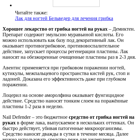
Читайте также:
Лак для ногтей Бельведер для лечения грибка
Хорошее лекарство от грибка ногтей на руках
– Демиктен.
Препарат содержит эмульсию муравьиной кислоты. Его
можно использовать как базу под декоративный лак. Он
оказывает противогрибковое, противовоспалительное
действие, запускает процессы регенерации пластины. Лак
наносят на обезжиренные очищенные пластины раз в 2-3 дня.
Авентис применяется при грибковом поражении ногтей,
кутикулы, межпальцевого пространства кистей рук, стоп и
ладоней. Доказана его эффективность даже при глубоком
поражении.
Лоцерил на основе аморолфина оказывает фунгицидное
действие. Средство наносят тонким слоем на поражённые
пластины 1-2 раза в неделю.
Nail Defender – это бюджетное
средство от грибка ногтей на
руках
в форме лака, выпускаемое в нескольких оттенках. Он
быстро действует, убивая патогенные микроорганизмы.
Средство наносят дважды в сутки в течение месяца. Далее
можно использовать средство реже для закрепления