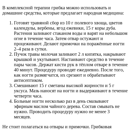
В комплексной терапии грибка можно использовать и
домашние средства, которые предлагает народная медицина:
Готовят травяной сбор из 10 г полевого хвоща, цветов
календулы, вербены, ягод ежевики, 15 г коры дуба.
Растения заливают стаканом воды и варят на небольшом
огне в течение часа. Затем отвар остужают и
процеживают. Делают примочки на поражённые ногти
2–4 раза в сутки.
Пучок травы молочая заливают 2 л кипятка, накрывают
крышкой и укутывают. Настаивают средство в течение
пары часов. Держат кисти рук в тёплом отваре в течение
40 минут. Процедуру проводят ежедневно. После того,
как ногти размягчатся, их срезают и обрабатывают
антисептиком.
Смешивают 15 г сметаны высокой жирности и 5 г
уксуса. Мазь наносят на ногти и выдерживают в течение
четверти часа.
Больные ногти несколько раз в день смазывают
эфирным маслом чайного дерева. Состав смывать не
нужно. Проводить процедуру нужно не менее 3
месяцев.
Не стоит полагаться на отвары и примочки. Грибковая