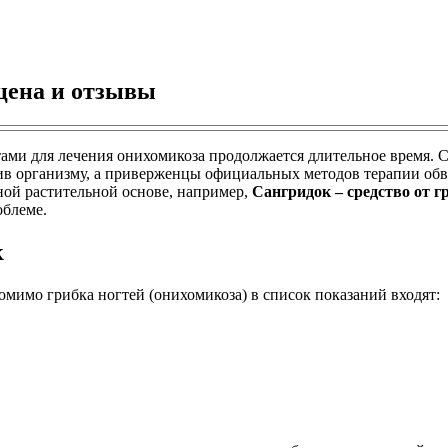
 цена и отзывы
ами для лечения онихомикоза продолжается длительное время.
ив организму, а приверженцы официальных методов терапии об
ой растительной основе, например,
Сангридок – средство от г
облеме.
к
мимо грибка ногтей (онихомикоза) в список показаний входят: