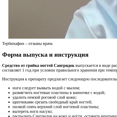
Тербинафин – отзывы врача
Форма выпуска и инструкция
Средство от грибка ногтей Сангридок
выпускается в виде ра
составляет 1 год при условии правильного хранения при темпер
Инструкция к препарату предлагает следующую последовательн
ноги следует вымыть водой с мылом;
размягчить ногтевые пластины в ванночке с водой;
удалить пемзой роговой слой кожи;
щипчиками срезать свободный край ногтей;
пилкой снять верхний слой ногтевой пластины;
вытереть ноги насухо;
распылить Сангридок на кожу и ногти, оставить впитыват