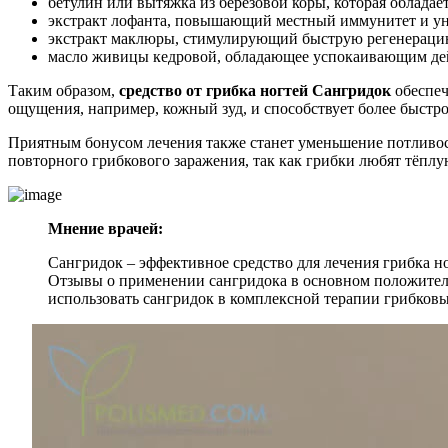
бетулин или вытяжка из берёзовой коры, которая облад
экстракт лофанта, повышающий местный иммунитет и 
экстракт маклюры, стимулирующий быструю регенераци
масло живицы кедровой, обладающее успокаивающим де
Таким образом,
средство от грибка ногтей Сангридок
обеспеч
ощущения, например, кожный зуд, и способствует более быстр
Приятным бонусом лечения также станет уменьшение потливост
повторного грибкового заражения, так как грибки любят тёплу
Мнение врачей:
Сангридок – эффективное средство для лечения грибка но
Отзывы о применении сангридока в основном положитель
использовать сангридок в комплексной терапии грибков