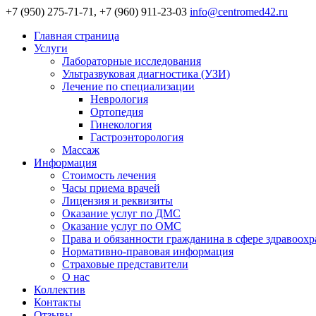
+7 (950) 275-71-71, +7 (960) 911-23-03
info@centromed42.ru
Главная страница
Услуги
Лабораторные исследования
Ультразвуковая диагностика (УЗИ)
Лечение по специализации
Неврология
Ортопедия
Гинекология
Гастроэнторология
Массаж
Информация
Стоимость лечения
Часы приема врачей
Лицензия и реквизиты
Оказание услуг по ДМС
Оказание услуг по ОМС
Права и обязанности гражданина в сфере здравоох
Нормативно-правовая информация
Страховые представители
О нас
Коллектив
Контакты
Отзывы