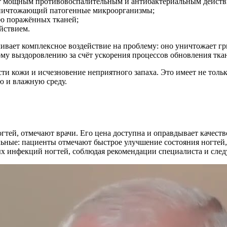
ает мощным противовоспалительным и антибактериальным действ
уничтожающий патогенные микроорганизмы;
ю поражённых тканей;
йствием.
ивает комплексное воздействие на проблему: оно уничтожает г
ому выздоровлению за счёт ускорения процессов обновления тка
и кожи и исчезновение неприятного запаха. Это имеет не тольк
ю и влажную среду.
гтей, отмечают врачи. Его цена доступна и оправдывает качеств
ные: пациенты отмечают быстрое улучшение состояния ногтей,
ых инфекций ногтей, соблюдая рекомендации специалиста и сле