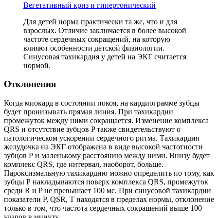
Вегетативный криз и гипертонический
Для детей норма практически та же, что и для
взрослых. Отличие заключается в более высокой
частоте сердечных сокращений, на которую
влияют особенности детской физиологии.
Синусовая тахикардия у детей на ЭКГ считается
нормой.
Отклонения
Когда миокард в состоянии покоя, на кардиограмме зубцы
будет пронизывать прямая линия. При тахикардии
промежуток между ними сокращается. Изменение комплекса
QRS и отсутствие зубцов P также свидетельствуют о
патологическом ускорении сердечного ритма. Тахикардия
желудочка на ЭКГ отображена в виде высокой частотности
зубцов Р и маленькому расстоянию между ними. Внизу будет
комплекс QRS, где интервал, наоборот, больше.
Пароксизмальную тахикардию можно определить по тому, как
зубцы Р накладываются поверх комплекса QRS, промежуток
среди R и P не превышает 100 мс. При синусовой тахикардии
показатели P, QSR, T находятся в пределах нормы, отклонение
только в том, что частота сердечных сокращений выше 100
ударов в минуту.