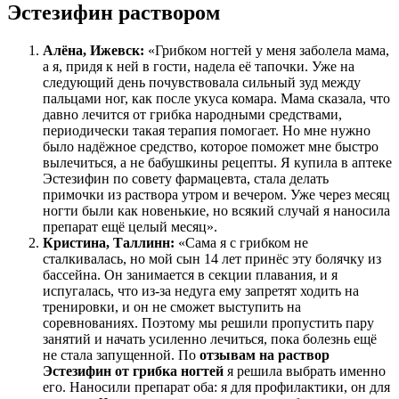
Эстезифин раствором
Алёна, Ижевск:
«Грибком ногтей у меня заболела мама,
а я, придя к ней в гости, надела её тапочки. Уже на
следующий день почувствовала сильный зуд между
пальцами ног, как после укуса комара. Мама сказала, что
давно лечится от грибка народными средствами,
периодически такая терапия помогает. Но мне нужно
было надёжное средство, которое поможет мне быстро
вылечиться, а не бабушкины рецепты. Я купила в аптеке
Эстезифин по совету фармацевта, стала делать
примочки из раствора утром и вечером. Уже через месяц
ногти были как новенькие, но всякий случай я наносила
препарат ещё целый месяц».
Кристина, Таллинн:
«Сама я с грибком не
сталкивалась, но мой сын 14 лет принёс эту болячку из
бассейна. Он занимается в секции плавания, и я
испугалась, что из-за недуга ему запретят ходить на
тренировки, и он не сможет выступить на
соревнованиях. Поэтому мы решили пропустить пару
занятий и начать усиленно лечиться, пока болезнь ещё
не стала запущенной. По
отзывам на раствор
Эстезифин от грибка ногтей
я решила выбрать именно
его. Наносили препарат оба: я для профилактики, он для