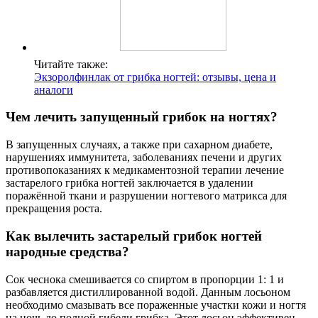
Читайте также:
Экзоролфинлак от грибка ногтей: отзывы, цена и
аналоги
Чем лечить запущенный грибок на ногтях?
В запущенных случаях, а также при сахарном диабете,
нарушениях иммунитета, заболеваниях печени и других
противопоказаниях к медикаментозной терапии лечение
застарелого грибка ногтей заключается в удалении
поражённой ткани и разрушении ногтевого матрикса для
прекращения роста.
Как вылечить застарелый грибок ногтей
народные средства?
Сок чеснока смешивается со спиртом в пропорции 1: 1 и
разбавляется дистиллированной водой. Данным лосьоном
необходимо смазывать все пораженные участки кожи и ногтя
на ночь до полной гибели грибка. Этот лосьон эффективен