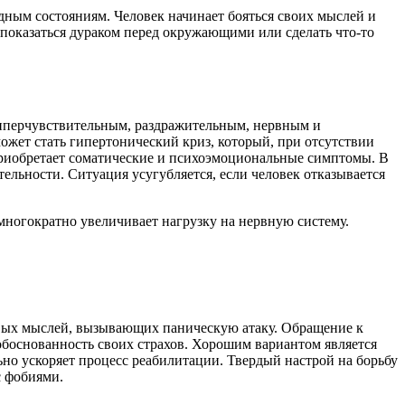
дным состояниям. Человек начинает бояться своих мыслей и
, показаться дураком перед окружающими или сделать что-то
 гиперчувствительным, раздражительным, нервным и
ожет стать гипертонический криз, который, при отсутствии
приобретает соматические и психоэмоциональные симптомы. В
льности. Ситуация усугубляется, если человек отказывается
ногократно увеличивает нагрузку на нервную систему.
ивых мыслей, вызывающих паническую атаку. Обращение к
боснованность своих страхов. Хорошим вариантом является
но ускоряет процесс реабилитации. Твердый настрой на борьбу
с фобиями.