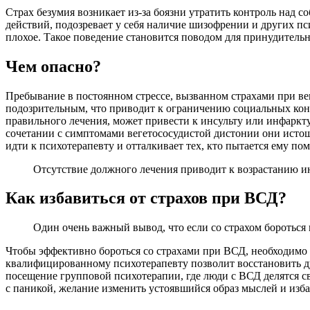
Страх безумия возникает из-за боязни утратить контроль над 
действий, подозревает у себя наличие шизофрении и других пс
плохое. Такое поведение становится поводом для принудитель
Чем опасно?
Пребывание в постоянном стрессе, вызванном страхами при ве
подозрительным, что приводит к ограничению социальных конт
правильного лечения, может привести к инсульту или инфаркт
сочетании с симптомами вегетососудистой дистонии они истощ
идти к психотерапевту и отталкивает тех, кто пытается ему по
Отсутствие должного лечения приводит к возрастанию и
Как избавиться от страхов при ВСД?
Один очень важный вывод, что если со страхом бороться н
Чтобы эффективно бороться со страхами при ВСД, необходимо
квалифицированному психотерапевту позволит восстановить д
посещение групповой психотерапии, где люди с ВСД делятся с
с паникой, желание изменить устоявшийся образ мыслей и изб