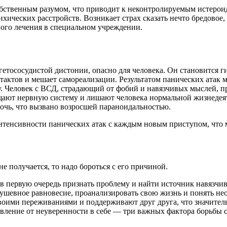
собственным разумом, что приводит к неконтролируемым истерои
ихических расстройств. Возникает страх сказать нечто бредовое
ного лечения в специальном учреждении.
гетососудистой дистонии, опасно для человека. Он становится
актов и мешает самореализации. Результатом панических атак м
у. Человек с ВСД, страдающий от фобий и навязчивых мыслей, 
ают нервную систему и лишают человека нормальной жизнедеяте
мочь, что вызвано возросшей параноидальностью.
нтенсивности панических атак с каждым новым приступом, что м
е получается, то надо бороться с его причиной.
 в первую очередь признать проблему и найти источник навязч
ушевное равновесие, проанализировать свою жизнь и понять нео
воими переживаниями и поддерживают друг друга, что значитель
авление от неуверенности в себе — три важных фактора борьбы 