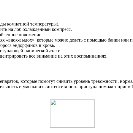
воды комнатной температуры).
ить на лоб охлажденный компресс.
абленное положение.
х «вдох-выдох», которые можно делать с помощью банки или п
броса эндорфинов в кровь.
дступающей панической атаки.
центрировать все внимание на этих воспоминаниях.
епаратов, которые помогут снизить уровень тревожности, норма
жительность и уменьшить интенсивность приступа поможет прием