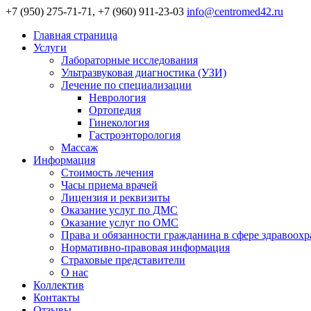
+7 (950) 275-71-71, +7 (960) 911-23-03
info@centromed42.ru
Главная страница
Услуги
Лабораторные исследования
Ультразвуковая диагностика (УЗИ)
Лечение по специализации
Неврология
Ортопедия
Гинекология
Гастроэнторология
Массаж
Информация
Стоимость лечения
Часы приема врачей
Лицензия и реквизиты
Оказание услуг по ДМС
Оказание услуг по ОМС
Права и обязанности гражданина в сфере здравоох
Нормативно-правовая информация
Страховые представители
О нас
Коллектив
Контакты
Отзывы