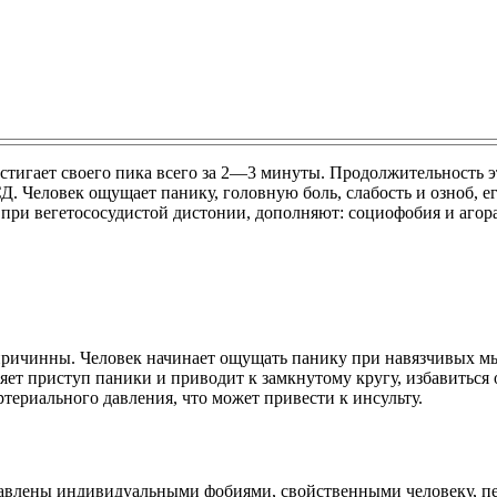
стигает своего пика всего за 2—3 минуты. Продолжительность эт
Д. Человек ощущает панику, головную боль, слабость и озноб, е
и вегетососудистой дистонии, дополняют: социофобия и агораф
причинны. Человек начинает ощущать панику при навязчивых м
яет приступ паники и приводит к замкнутому кругу, избавиться о
ртериального давления, что может привести к инсульту.
тавлены индивидуальными фобиями, свойственными человеку, п