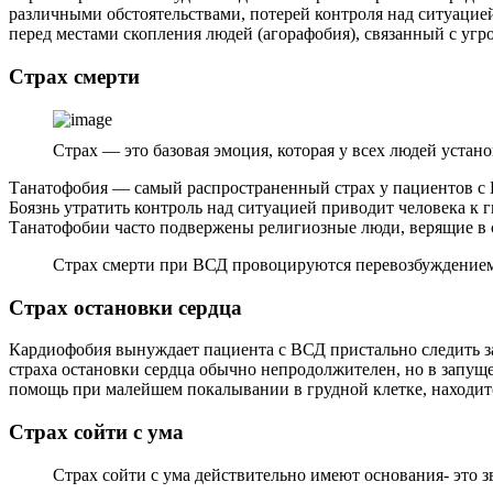
различными обстоятельствами, потерей контроля над ситуацией
перед местами скопления людей (агорафобия), связанный с уг
Страх смерти
Страх — это базовая эмоция, которая у всех людей уста
Танатофобия — самый распространенный страх у пациентов с В
Боязнь утратить контроль над ситуацией приводит человека 
Танатофобии часто подвержены религиозные люди, верящие в 
Страх смерти при ВСД провоцируются перевозбуждением к
Страх остановки сердца
Кардиофобия вынуждает пациента с ВСД пристально следить за
страха остановки сердца обычно непродолжителен, но в запуще
помощь при малейшем покалывании в грудной клетке, находитс
Страх сойти с ума
Страх сойти с ума действительно имеют основания- это зв