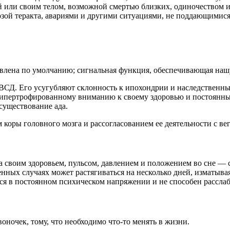
 или своим телом, возможной смертью близких, одиночеством и 
розой теракта, авариями и другими ситуациями, не поддающимис
новлена по умолчанию; сигнальная функция, обеспечивающая наш
СД. Его усугубляют склонность к ипохондрии и наследственные
к гипертрофированному вниманию к своему здоровью и постоянны
существование ада.
оры головного мозга и рассогласованием ее деятельности с ве
 своим здоровьем, пульсом, давлением и положением во сне — с
нных случаях может растягиваться на несколько дней, изматыва
я в постоянном психическом напряжении и не способен расслаб
оночек, тому, что необходимо что-то менять в жизни.