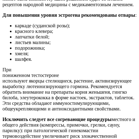
рецептов народной медицины с медикаментозным лечением.
Для повышения уровня эстрогена рекомендованы отвары
:
каркаде (суданской розы);
красного клевера;
лапчатки белой;
листьев малины;
подорожника;
хмеля;
шалфея.
При
пониженном тестостероне
используют якорцы стелющиеся, растение, активизирующее
выработку лютеинизирующего гормона. Рекомендуется
обратить внимание на препараты корня женьшеня, гингко
билоба, элеутерококка в форме настоек, экстрактов, таблеток.
Эти средства обладают иммуностимулирующими,
общеукрепляющими и антиоксидантными свойствами.
Исключить следует все согревающие процедуры
местного и
общего действия (компрессы, примочки, грелки, сауну,
парилку): при патологической гинекомастии
термовоздействие увеличивает риск злокачественной