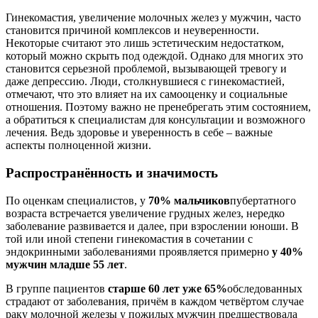
Гинекомастия, увеличение молочных желез у мужчин, часто
становится причиной комплексов и неуверенности.
Некоторые считают это лишь эстетическим недостатком,
который можно скрыть под одеждой. Однако для многих это
становится серьезной проблемой, вызывающей тревогу и
даже депрессию. Люди, столкнувшиеся с гинекомастией,
отмечают, что это влияет на их самооценку и социальные
отношения. Поэтому важно не пренебрегать этим состоянием,
а обратиться к специалистам для консультации и возможного
лечения. Ведь здоровье и уверенность в себе – важные
аспекты полноценной жизни.
Распространённость и значимость
По оценкам специалистов, у
70% мальчиков
пубертатного
возраста встречается увеличение грудных желез, нередко
заболевание развивается и далее, при взрослении юноши. В
той или иной степени гинекомастия в сочетании с
эндокринными заболеваниями проявляется примерно
у 40%
мужчин младше 55 лет
.
В группе пациентов
старше 60 лет уже 65%
обследованных
страдают от заболевания, причём в каждом четвёртом случае
раку молочной железы у пожилых мужчин предшествовала