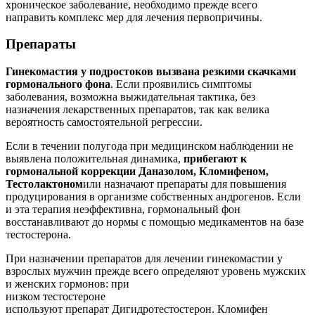
хроническое заболевание, необходимо прежде всего
направить комплекс мер для лечения первопричины.
Препараты
Гинекомастия у подростоков вызвана резкими скачками
гормонального фона
. Если проявились симптомы
заболевания, возможна выжидательная тактика, без
назначения лекарственных препаратов, так как велика
вероятность самостоятельной регрессии.
Если в течении полугода при медицинском наблюдении не
выявлена положительная динамика,
прибегают к
гормональной коррекции Даназолом, Кломифеном,
Тестолактоном
или назначают препараты для повышения
продуцирования в организме собственных андрогенов. Если
и эта терапия неэффективна, гормональный фон
восстанавливают до нормы с помощью медикаментов на базе
тестостерона.
При назначении препаратов для лечении гинекомастии у
взрослых мужчин прежде всего определяют уровень мужских
и женских гормонов: при
низком тестостероне
используют препарат Дигидротестостерон. Кломифен