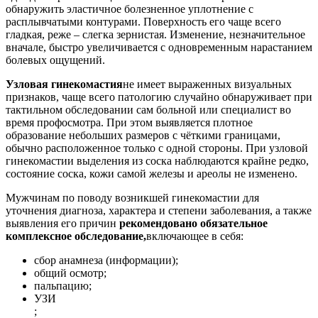
обнаружить эластичное болезненное уплотнение с
расплывчатыми контурами. Поверхность его чаще всего
гладкая, реже – слегка зернистая. Изменение, незначительное
вначале, быстро увеличивается с одновременным нарастанием
болевых ощущений.
Узловая гинекомастия
не имеет выраженных визуальных
признаков, чаще всего патологию случайно обнаруживает при
тактильном обследовании сам больной или специалист во
время профосмотра. При этом выявляется плотное
образование небольших размеров с чёткими границами,
обычно расположенное только с одной стороны. При узловой
гинекомастии выделения из соска наблюдаются крайне редко,
состояние соска, кожи самой железы и ареолы не изменено.
Мужчинам по поводу возникшей гинекомастии для
уточнения диагноза, характера и степени заболевания, а также
выявления его причин
рекомендовано обязательное
комплексное обследование,
включающее в себя:
сбор анамнеза (информации);
общий осмотр;
пальпацию;
УЗИ
;