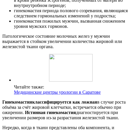
в крови ребёнка эстрогенов, полученных от матери во
внутриутробном периоде;
гинекомастия периода полового созревания, являющаяся
следствием гормональных изменений у подростка;
гинекомастия пожилых мужчин, вызванная снижением
уровня мужских гормонов.
Патологическое состояние молочных желез у мужчин
выражается в стойком увеличении количества жировой или
железистой ткани органа.
Читайте также:
Медицинские центры урологии в Саратове
Гинекомастия
классифицируется как ложная
в случае роста
объёма за счёт жировой клетчатки, встречается обычно при
ожирении.
Истинная гинекомастия
диагностируется при
увеличении размеров из-за разрастания железистой ткани.
Нередко, когда в ткани представлены оба компонента, и