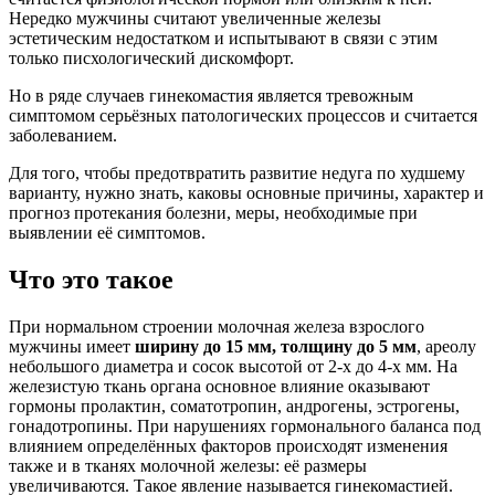
Нередко мужчины считают увеличенные железы
эстетическим недостатком и испытывают в связи с этим
только писхологический дискомфорт.
Но в ряде случаев гинекомастия является тревожным
симптомом серьёзных патологических процессов и считается
заболеванием.
Для того, чтобы предотвратить развитие недуга по худшему
варианту, нужно знать, каковы основные причины, характер и
прогноз протекания болезни, меры, необходимые при
выявлении её симптомов.
Что это такое
При нормальном строении молочная железа взрослого
мужчины имеет
ширину до 15 мм, толщину до 5 мм
, ареолу
небольшого диаметра и сосок высотой от 2-х до 4-х мм. На
железистую ткань органа основное влияние оказывают
гормоны пролактин, соматотропин, андрогены, эстрогены,
гонадотропины. При нарушениях гормонального баланса под
влиянием определённых факторов происходят изменения
также и в тканях молочной железы: её размеры
увеличиваются. Такое явление называется гинекомастией.