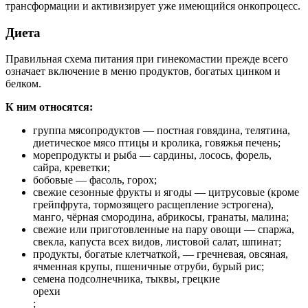
трансформации и активизирует уже имеющийся онкопроцесс.
Диета
Правильная схема питания при гинекомастии прежде всего
означает включение в меню продуктов, богатых цинком и
белком.
К ним относятся:
группа мясопродуктов — постная говядина, телятина,
диетическое мясо птицы и кролика, говяжья печень;
морепродукты и рыба — сардины, лосось, форель,
сайра, креветки;
бобовые — фасоль, горох;
свежие сезонные фрукты и ягоды — цитрусовые (кроме
грейпфрута, тормозящего расщепление эстрогена),
манго, чёрная смородина, абрикосы, гранаты, малина;
свежие или приготовленные на пару овощи — спаржа,
свекла, капуста всех видов, листовой салат, шпинат;
продукты, богатые клетчаткой, — гречневая, овсяная,
ячменная крупы, пшеничные отруби, бурый рис;
семена подсолнечника, тыквы, грецкие
орехи
;