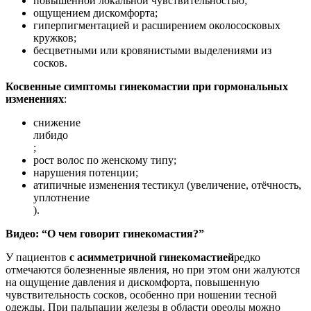
повышенной локальной чувствительностью;
ощущением дискомфорта;
гиперпигментацией и расширением околососковых
кружков;
бесцветными или кровянистыми выделениями из
сосков.
Косвенные симптомы гинекомастии при гормональных
изменениях
:
снижение
либидо
;
рост волос по женскому типу;
нарушения потенции;
атипичные изменения тестикул (увеличение, отёчность,
уплотнение
).
Видео: “О чем говорит гинекомастия?”
У пациентов
с асимметричной гинекомастией
редко
отмечаются болезненные явления, но при этом они жалуются
на ощущение давления и дискомфорта, повышенную
чувствительность сосков, особенно при ношении тесной
одежды. При пальпации железы в области ореолы можно