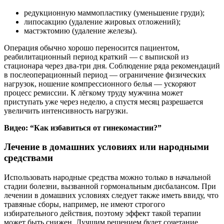
редукционную маммопластику (уменьшение груди);
липосакцию (удаление жировых отложений);
мастэктомию (удаление железы).
Операция обычно хорошо переносится пациентом,
реабилитационный период краткий — с выпиской из
стационара через два-три дня. Соблюдение ряда рекомендаций
в послеоперационный период — ограничение физических
нагрузок, ношение компрессионного белья — ускоряют
процесс ремиссии. К лёгкому труду мужчина может
приступать уже через неделю, а спустя месяц разрешается
увеличить интенсивность нагрузки.
Видео: “Как избавиться от гинекомастии?”
Лечение в домашних условиях или народными
средствами
Использовать народные средства можно только в начальной
стадии болезни, вызванной гормональным дисбалансом. При
лечении в домашних условиях следует также иметь ввиду, что
травяные сборы, например, не имеют строгого
избирательного действия, поэтому эффект такой терапии
может быть снижен. Лучшим решением будет сочетание