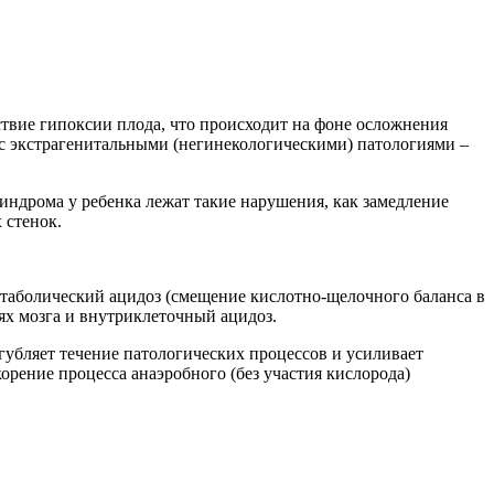
твие гипоксии плода, что происходит на фоне осложнения
 с экстрагенитальными (негинекологическими) патологиями –
индрома у ребенка лежат такие нарушения, как замедление
 стенок.
таболический ацидоз (смещение кислотно-щелочного баланса в
ях мозга и внутриклеточный ацидоз.
угубляет течение патологических процессов и усиливает
орение процесса анаэробного (без участия кислорода)