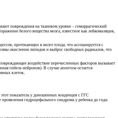
вают повреждения на тканевом уровне – геморрагический
ражение белого вещества мозга, известное как лейкомаляция,
ессов, протекающих в мозге плода, что ассоциируется с
измы окисления липидов и выброс свободных радикалов, что
 повреждающее воздействие перечисленных факторов вызывает
ная гибель нейронов). В случае апоптоза остается
рвных клеток.
 этот показатель у доношенных младенцев с ГГС
е проявления гидроцефального синдрома у ребенка до года: