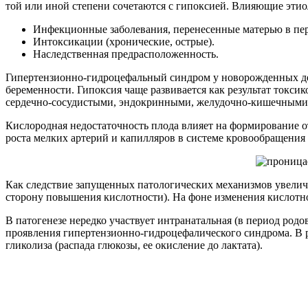
той или иной степени сочетаются с гипоксией. Влияющие этио
Инфекционные заболевания, перенесенные матерью в пер
Интоксикации (хронические, острые).
Наследственная предрасположенность.
Гипертензионно-гидроцефальный синдром у новорожденных дет
беременности. Гипоксия чаще развивается как результат токс
сердечно-сосудистыми, эндокринными, желудочно-кишечными
Кислородная недостаточность плода влияет на формирование о
роста мелких артерий и капилляров в системе кровообращения
Как следствие запущенных патологических механизмов увелич
сторону повышения кислотности). На фоне изменения кислотн
В патогенезе нередко участвует интранатальная (в период родо
проявления гипертензионно-гидроцефалического синдрома. В ре
гликолиза (распада глюкозы, ее окисление до лактата).