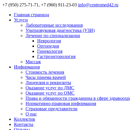
+7 (950) 275-71-71, +7 (960) 911-23-03
info@centromed42.ru
Главная страница
Услуги
Лабораторные исследования
Ультразвуковая диагностика (УЗИ)
Лечение по специализации
Неврология
Ортопедия
Гинекология
Гастроэнторология
Массаж
Информация
Стоимость лечения
Часы приема врачей
Лицензия и реквизиты
Оказание услуг по ДМС
Оказание услуг по ОМС
Права и обязанности гражданина в сфере здравоох
Нормативно-правовая информация
Страховые представители
О нас
Коллектив
Контакты
Отзывы