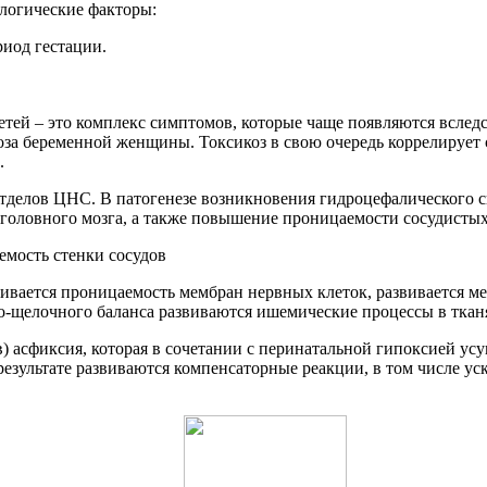
логические факторы:
иод гестации.
ей – это комплекс симптомов, которые чаще появляются вследс
икоза беременной женщины. Токсикоз в свою очередь коррелирует
.
тделов ЦНС. В патогенезе возникновения гидроцефалического с
 головного мозга, а также повышение проницаемости сосудистых
ивается проницаемость мембран нервных клеток, развивается ме
о-щелочного баланса развиваются ишемические процессы в ткан
в) асфиксия, которая в сочетании с перинатальной гипоксией ус
зультате развиваются компенсаторные реакции, в том числе уск