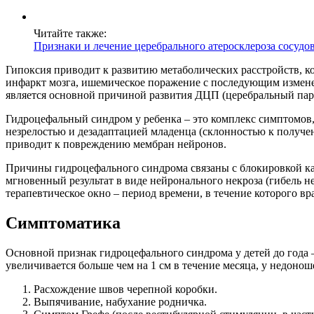
Читайте также:
Признаки и лечение церебрального атеросклероза сосудо
Гипоксия приводит к развитию метаболических расстройств, 
инфаркт мозга, ишемическое поражение с последующим изменен
является основной причиной развития ДЦП (церебральный пара
Гидроцефальный синдром у ребенка – это комплекс симптомов,
незрелостью и дезадаптацией младенца (склонностью к получе
приводит к повреждению мембран нейронов.
Причины гидроцефального синдрома связаны с блокировкой к
мгновенный результат в виде нейронального некроза (гибель не
терапевтическое окно – период времени, в течение которого вр
Симптоматика
Основной признак гидроцефального синдрома у детей до года 
увеличивается больше чем на 1 см в течение месяца, у недонош
Расхождение швов черепной коробки.
Выпячивание, набухание родничка.