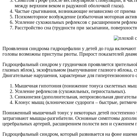
Симптом Грефе (после вестибулярной стимуляции, в част
между верхним веком и радужной оболочкой глаза).
Частые срыгивания, возникающие независимо от приема
Психомоторное возбуждение (избыточная моторная актив
Усиление сухожильных рефлексов с расширением рефлекс
Расстройство сна (трудности при засыпании, поверхност
Проявления синдрома гидроцефалии у детей до года включают
головы возможны приступы рвоты. Прирост показателей диамет
Гидроцефальный синдром у грудничков проявляется зрительной
глазных яблок), экзофтальмом (выпучивание глазного яблока, 
Двигательные нарушения, характерные для гипертензионного 
Мышечная гипотония (понижение тонуса скелетных мыш
Усиление рефлексов (сухожильных, периостальных).
Синкинезия (дополнительная, непроизвольная двигатель
Клонус мышц (клонические судороги – быстрые, ритми
Пониженный мышечный тонус у некоторых детей постепенно т
затрагивают мышцы-разгибатели. Основные симптомы дополня
церебральных артерий, расширением полости вен и сужением пр
Гидроцефальный синдром, который развивается на фоне ишемич