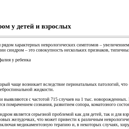
ом у детей и взрослых
я рядом характерных неврологических симптомов – увеличением
ии синдром – это совокупность нескольких признаков, типичных
орый чаще возникает вследствие перинатальных патологий, что
реброспинальной жидкости.
ни выявляются с частотой 715 случаев на 1 тыс. новорожденных
я помрачением сознания, развитием сопора, коматозного состо
дром является серьезной проблемой как для детей, так и для в
говых желудочках, что может привести к различным неврологи
включая медикаментозную терапию и, в некоторых случаях, хир