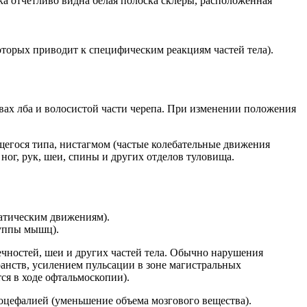
а отчетливо видна белая полоска склеры, расположенная
торых приводит к специфическим реакциям частей тела).
ах лба и волосистой части черепа. При изменении положения
щегося типа, нистагмом (частые колебательные движения
ог, рук, шеи, спины и других отделов туловища.
атическим движениям).
уппы мышц).
ностей, шеи и других частей тела. Обычно нарушения
нств, усилением пульсации в зоне магистральных
ся в ходе офтальмоскопии).
оцефалией (уменьшение объема мозгового вещества).