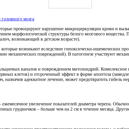
в головного мозга
которые провоцируют нарушение микроциркуляции крови и вызы
ием морфологической структуры белого мозгового вещества. По
лич, возникающий в детском возрасте).
 которые возникают вследствие гипоксически-ишемических проц
нию механических повреждений). В патогенезе участвуют механ
альциевых каналов и повреждением митохондрий. Комплексное
рвных клеток) и отсроченный эффект в форме апоптоза (замедлен
ач, назначив адекватное лечение, может предотвратить гибель не
– ежемесячное увеличение показателей диаметра черепа. Обычно
енных грудничков – больше чем на 2 см в течение месяца. Други