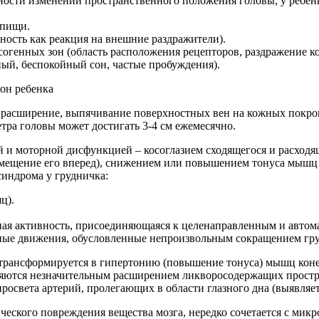
ности изменении пространственного положения головы, у ребенк
 пищи.
ность как реакция на внешние раздражители).
огенных зон (область расположения рецепторов, раздражение ко
ный, беспокойный сон, частые пробуждения).
 расширение, выпячивание поверхностных вен на кожных покров
ра головы может достигать 3-4 см ежемесячно.
 и моторной дисфункцией – косоглазием сходящегося и расходя
смещение его вперед), снижением или повышением тонуса мышц н
синдрома у грудничка:
ц).
ная активность, присоединяющаяся к целенаправленным и автом
чные движения, обусловленные непроизвольным сокращением гр
рансформируется в гипертонию (повышение тонуса) мышц конеч
ются незначительным расширением ликворосодержащих простра
освета артерий, пролегающих в области глазного дна (выявляет
еского повреждения вещества мозга, нередко сочетается с микр