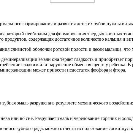
рмального формирования и развития детских зубов нужны витами
ия, который необходим для формирования твердых костных ткан
го продуктов, содержащих достаточное количество кальция и ви
ния слизистой оболочки ротовой полости и десен малыша, что 
деминерализации эмали она теряет гладкость и приобретает пори
требление сладким или нарушение обмена веществ у ребенка. В 
еминерализации может привести недостаток фосфора и фтора.
 зубная эмаль разрушена в результате механического воздейств
нева или во сне. Разрушает эмаль и чередование горячих и холо
очного зубного ряда, можно отнести использование соски-пусты