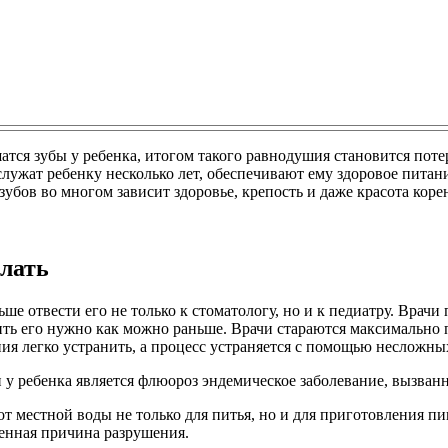
атся зубы у ребенка, итогом такого равнодушия становится пот
лужат ребенку несколько лет, обеспечивают ему здоровое питани
бов во многом зависит здоровье, крепость и даже красота коре
елать
е отвести его не только к стоматологу, но и к педиатру. Врачи
ить его нужно как можно раньше. Врачи стараются максимально 
я легко устранить, а процесс устраняется с помощью несложны
у ребенка является флюороз эндемическое заболевание, вызванн
от местной воды не только для питья, но и для приготовления п
венная причина разрушения.