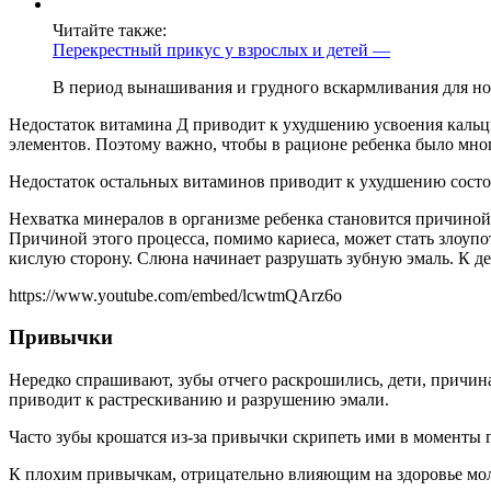
Читайте также:
Перекрестный прикус у взрослых и детей —
В период вынашивания и грудного вскармливания для но
Недостаток витамина Д приводит к ухудшению усвоения кальц
элементов. Поэтому важно, чтобы в рационе ребенка было мно
Недостаток остальных витаминов приводит к ухудшению состоя
Нехватка минералов в организме ребенка становится причиной 
Причиной этого процесса, помимо кариеса, может стать злоупо
кислую сторону. Слюна начинает разрушать зубную эмаль. К д
https://www.youtube.com/embed/lcwtmQArz6o
Привычки
Нередко спрашивают, зубы отчего раскрошились, дети, причина
приводит к растрескиванию и разрушению эмали.
Часто зубы крошатся из-за привычки скрипеть ими в моменты г
К плохим привычкам, отрицательно влияющим на здоровье мол