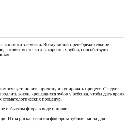
еря костного элемента. Всему виной пренебрежительное
е, готовят местечко для коренных зубов, способствуют
нных.
 помогут установить причину и купировать процесс. Следует
продлить жизнь крошащихся зубов у ребенка, чтобы дать время
х стоматологических процедур.
ое избытком фтора в воде и почве.
ищи. Из-за риска развития флюороза зубные пасты для