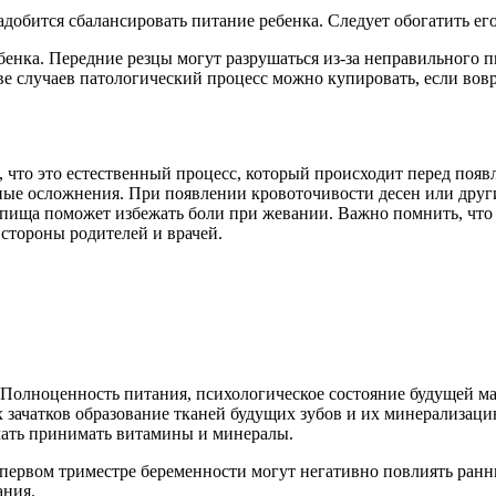
добится сбалансировать питание ребенка. Следует обогатить е
ебенка. Передние резцы могут разрушаться из-за неправильного
е случаев патологический процесс можно купировать, если вов
что это естественный процесс, который происходит перед появ
ые осложнения. При появлении кровоточивости десен или других
я пища поможет избежать боли при жевании. Важно помнить, что
 стороны родителей и врачей.
. Полноценность питания, психологическое состояние будущей 
ных зачатков образование тканей будущих зубов и их минерализ
чать принимать витамины и минералы.
 первом триместре беременности могут негативно повлиять ран
ания.