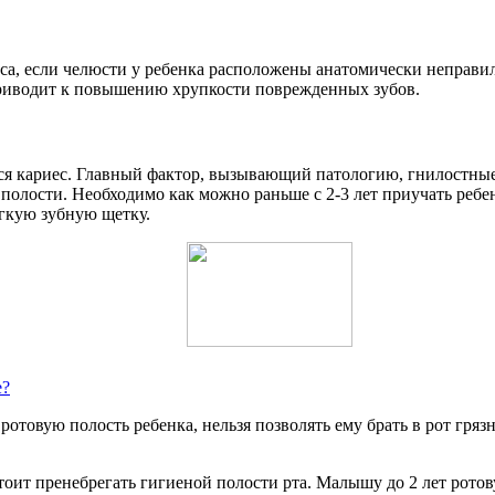
са, если челюсти у ребенка расположены анатомически неправил
 приводит к повышению хрупкости поврежденных зубов.
вится кариес. Главный фактор, вызывающий патологию, гнилостн
 полости. Необходимо как можно раньше с 2-3 лет приучать ребе
ягкую зубную щетку.
е?
отовую полость ребенка, нельзя позволять ему брать в рот гря
стоит пренебрегать гигиеной полости рта. Малышу до 2 лет рот