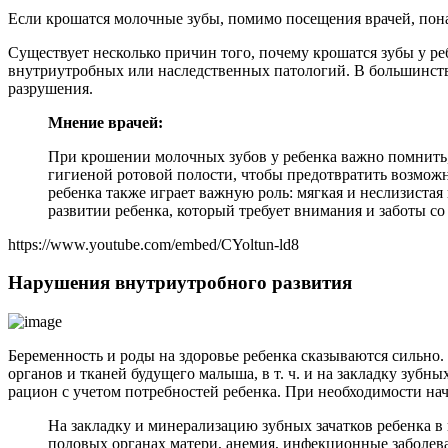
Если крошатся молочные зубы, помимо посещения врачей, пона
Существует несколько причин того, почему крошатся зубы у р
внутриутробных или наследственных патологий. В большинств
разрушения.
Мнение врачей:
При крошении молочных зубов у ребенка важно помнить, 
гигиеной ротовой полости, чтобы предотвратить возможн
ребенка также играет важную роль: мягкая и неслизиста
развитии ребенка, который требует внимания и заботы со
https://www.youtube.com/embed/CYoltun-ld8
Нарушения внутриутробного развития
Беременность и роды на здоровье ребенка сказываются сильно
органов и тканей будущего малыша, в т. ч. и на закладку зуб
рацион с учетом потребностей ребенка. При необходимости на
На закладку и минерализацию зубных зачатков ребенка в
половых органах матери, анемия, инфекционные заболев