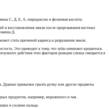
ны С, Д, Е, А, пиридоксин и фолиевая кислота.
ей и восстановления эмали после прорезывания костных
тамина Д.
может стать причиной кариеса и разрушения эмали.
стость. Это приводит к тому, что зубы начинают крошиться.
результате действия этих факторов реакция слюны смещается в
ия. Дурные привычки грызть ручку или другие предметы
дных продуктов, например, мороженого и чая.
шки и сосание пальца.