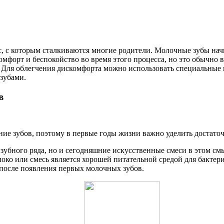
, с которым сталкиваются многие родители. Молочные зубы начи
омфорт и беспокойство во время этого процесса, но это обычно
. Для облегчения дискомфорта можно использовать специальные г
 зубами.
в
ие зубов, поэтому в первые годы жизни важно уделить достато
 зубного ряда, но и сегодняшние искусственные смеси в этом с
око или смесь является хорошей питательной средой для бактер
 после появления первых молочных зубов.