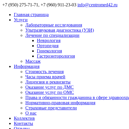
+7 (950) 275-71-71, +7 (960) 911-23-03
info@centromed42.ru
Главная страница
Услуги
Лабораторные исследования
Ультразвуковая диагностика (УЗИ)
Лечение по специализации
Неврология
Ортопедия
Гинекология
Гастроэнторология
Массаж
Информация
Стоимость лечения
Часы приема врачей
Лицензия и реквизиты
Оказание услуг по ДМС
Оказание услуг по ОМС
Права и обязанности гражданина в сфере здравоох
Нормативно-правовая информация
Страховые представители
О нас
Коллектив
Контакты
Отзывы