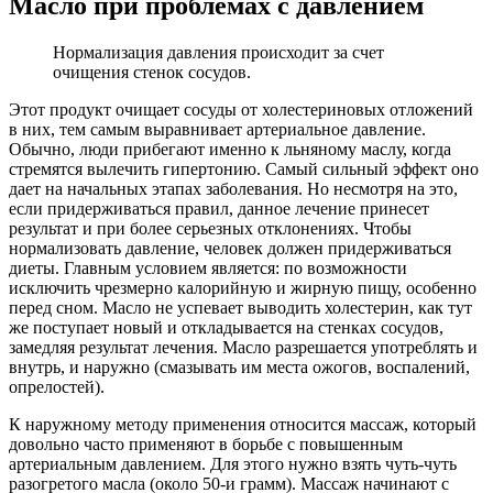
Масло при проблемах с давлением
Нормализация давления происходит за счет
очищения стенок сосудов.
Этот продукт очищает сосуды от холестериновых отложений
в них, тем самым выравнивает артериальное давление.
Обычно, люди прибегают именно к льняному маслу, когда
стремятся вылечить гипертонию. Самый сильный эффект оно
дает на начальных этапах заболевания. Но несмотря на это,
если придерживаться правил, данное лечение принесет
результат и при более серьезных отклонениях. Чтобы
нормализовать давление, человек должен придерживаться
диеты. Главным условием является: по возможности
исключить чрезмерно калорийную и жирную пищу, особенно
перед сном. Масло не успевает выводить холестерин, как тут
же поступает новый и откладывается на стенках сосудов,
замедляя результат лечения. Масло разрешается употреблять и
внутрь, и наружно (смазывать им места ожогов, воспалений,
опрелостей).
К наружному методу применения относится массаж, который
довольно часто применяют в борьбе с повышенным
артериальным давлением. Для этого нужно взять чуть-чуть
разогретого масла (около 50-и грамм). Массаж начинают с