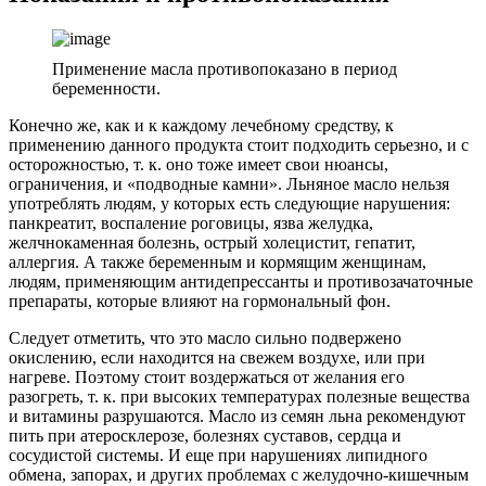
Применение масла противопоказано в период
беременности.
Конечно же, как и к каждому лечебному средству, к
применению данного продукта стоит подходить серьезно, и с
осторожностью, т. к. оно тоже имеет свои нюансы,
ограничения, и «подводные камни». Льняное масло нельзя
употреблять людям, у которых есть следующие нарушения:
панкреатит, воспаление роговицы, язва желудка,
желчнокаменная болезнь, острый холецистит, гепатит,
аллергия. А также беременным и кормящим женщинам,
людям, применяющим антидепрессанты и противозачаточные
препараты, которые влияют на гормональный фон.
Следует отметить, что это масло сильно подвержено
окислению, если находится на свежем воздухе, или при
нагреве. Поэтому стоит воздержаться от желания его
разогреть, т. к. при высоких температурах полезные вещества
и витамины разрушаются. Масло из семян льна рекомендуют
пить при атеросклерозе, болезнях суставов, сердца и
сосудистой системы. И еще при нарушениях липидного
обмена, запорах, и других проблемах с желудочно-кишечным