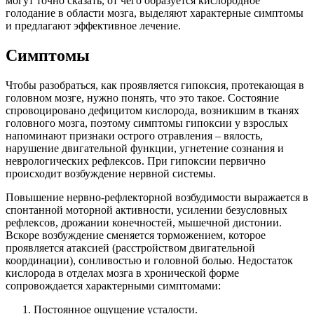
могут точно сказать, от чего образуется кислородное
голодание в области мозга, выделяют характерные симптомы
и предлагают эффективное лечение.
Симптомы
Чтобы разобраться, как проявляется гипоксия, протекающая в
головном мозге, нужно понять, что это такое. Состояние
спровоцировано дефицитом кислорода, возникшим в тканях
головного мозга, поэтому симптомы гипоксии у взрослых
напоминают признаки острого отравления – вялость,
нарушение двигательной функции, угнетение сознания и
неврологических рефлексов. При гипоксии первично
происходит возбуждение нервной системы.
Повышение нервно-рефлекторной возбудимости выражается в
спонтанной моторной активности, усилении безусловных
рефлексов, дрожании конечностей, мышечной дистонии.
Вскоре возбуждение сменяется торможением, которое
проявляется атаксией (расстройством двигательной
координации), сонливостью и головной болью. Недостаток
кислорода в отделах мозга в хронической форме
сопровождается характерными симптомами:
Постоянное ощущение усталости.