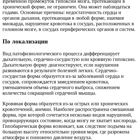
Временной промежуток гипоксии мозга, протекающей в
хронической форме, не ограничен. Она может наблюдаться
годами. Основные причины: недостаточность сердца и
органов дыхания, протекающая в любой форме, ишемия
миокарда, нарушение кровотока в сосудах, расположенных в
головном мозге, в сосудах периферических органов и систем.
По локализации
Вид патофизиологического процесса дифференцирует
дыхательную, сердечно-сосудистую или кровяную гипоксию.
Дыхательную форму диагностируют, если нарушения
развиваются в результате болезней легких. Сердечно-
сосудистая форма образуется из-за заболеваний сердца и
сосудов, сопровождается замедлением кровотока,
уменьшением объема сердечного выброса, снижением
количества сокращений сердечной мышцы.
Кровяная форма образуется из-за острых или хронических
кровотечений, анемии. Наиболее распространена смешанная
форма, при которой сочетается несколько видов нарушений,
провоцирующих состояние, когда мозгу не хватает кислорода.
Гипобарическая форма возникает, как следствие подъема на
большую высоту относительно уровня моря, где разрежена
атмосфера и понижено давление воздуха.