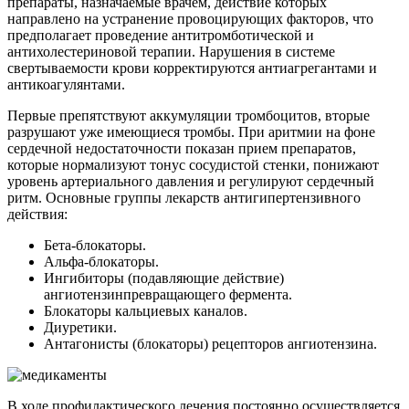
препараты, назначаемые врачем, действие которых
направлено на устранение провоцирующих факторов, что
предполагает проведение антитромботической и
антихолестериновой терапии. Нарушения в системе
свертываемости крови корректируются антиагрегантами и
антикоагулянтами.
Первые препятствуют аккумуляции тромбоцитов, вторые
разрушают уже имеющиеся тромбы. При аритмии на фоне
сердечной недостаточности показан прием препаратов,
которые нормализуют тонус сосудистой стенки, понижают
уровень артериального давления и регулируют сердечный
ритм. Основные группы лекарств антигипертензивного
действия:
Бета-блокаторы.
Альфа-блокаторы.
Ингибиторы (подавляющие действие)
ангиотензинпревращающего фермента.
Блокаторы кальциевых каналов.
Диуретики.
Антагонисты (блокаторы) рецепторов ангиотензина.
В ходе профилактического лечения постоянно осуществляется