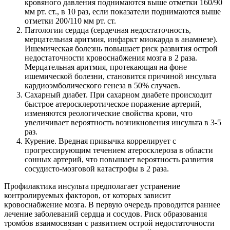
кровяного давления поднимаются выше отметки 160/90
мм рт. ст., в 10 раз, если показатели поднимаются выше
отметки 200/110 мм рт. ст.
Патологии сердца (сердечная недостаточность,
мерцательная аритмия, инфаркт миокарда в анамнезе).
Ишемическая болезнь повышает риск развития острой
недостаточности кровоснабжения мозга в 2 раза.
Мерцательная аритмия, протекающая на фоне
ишемической болезни, становится причиной инсульта
кардиоэмболического генеза в 50% случаев.
Сахарный диабет. При сахарном диабете происходит
быстрое атеросклеротическое поражение артерий,
изменяются реологические свойства крови, что
увеличивает вероятность возникновения инсульта в 3-5
раз.
Курение. Вредная привычка коррелирует с
прогрессирующим течением атеросклероза в области
сонных артерий, что повышает вероятность развития
сосудисто-мозговой катастрофы в 2 раза.
Профилактика инсульта предполагает устранение
контролируемых факторов, от которых зависит
кровоснабжение мозга. В первую очередь проводится раннее
лечение заболеваний сердца и сосудов. Риск образования
тромбов взаимосвязан с развитием острой недостаточности