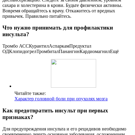
сахара и холестерина в крови. Будьте физически активны.
Вовремя обращайтесь к врачу. Откажитесь от вредных
привычек. Правильно питайтесь.
Что нужно принимать для профилактики
инсульта?
Тромбо АССКурантилАспаркамПредуктал
ОДКлопидогрелТромбиталПанангинКардиомагнилЕщё
Читайте также:
Характер головной боли при опухолях мозга
Как предотвратить инсульт при первых
признаках?
Для предупреждения инсульта и его рецидивов необходимо
своевременно лечить основные заболевания, осложнением