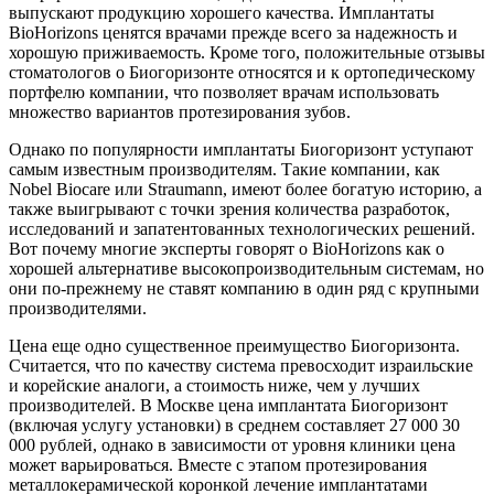
выпускают продукцию хорошего качества. Имплантаты
BioHorizons ценятся врачами прежде всего за надежность и
хорошую приживаемость. Кроме того, положительные отзывы
стоматологов о Биогоризонте относятся и к ортопедическому
портфелю компании, что позволяет врачам использовать
множество вариантов протезирования зубов.
Однако по популярности имплантаты Биогоризонт уступают
самым известным производителям. Такие компании, как
Nobel Biocare или Straumann, имеют более богатую историю, а
также выигрывают с точки зрения количества разработок,
исследований и запатентованных технологических решений.
Вот почему многие эксперты говорят о BioHorizons как о
хорошей альтернативе высокопроизводительным системам, но
они по-прежнему не ставят компанию в один ряд с крупными
производителями.
Цена еще одно существенное преимущество Биогоризонта.
Считается, что по качеству система превосходит израильские
и корейские аналоги, а стоимость ниже, чем у лучших
производителей. В Москве цена имплантата Биогоризонт
(включая услугу установки) в среднем составляет 27 000 30
000 рублей, однако в зависимости от уровня клиники цена
может варьироваться. Вместе с этапом протезирования
металлокерамической коронкой лечение имплантатами