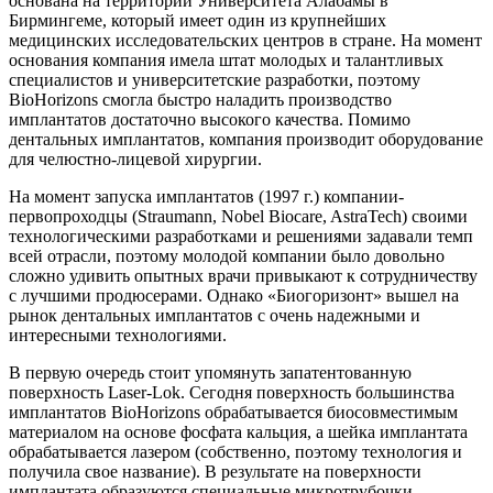
основана на территории Университета Алабамы в
Бирмингеме, который имеет один из крупнейших
медицинских исследовательских центров в стране. На момент
основания компания имела штат молодых и талантливых
специалистов и университетские разработки, поэтому
BioHorizons смогла быстро наладить производство
имплантатов достаточно высокого качества. Помимо
дентальных имплантатов, компания производит оборудование
для челюстно-лицевой хирургии.
На момент запуска имплантатов (1997 г.) компании-
первопроходцы (Straumann, Nobel Biocare, AstraTech) своими
технологическими разработками и решениями задавали темп
всей отрасли, поэтому молодой компании было довольно
сложно удивить опытных врачи привыкают к сотрудничеству
с лучшими продюсерами. Однако «Биогоризонт» вышел на
рынок дентальных имплантатов с очень надежными и
интересными технологиями.
В первую очередь стоит упомянуть запатентованную
поверхность Laser-Lok. Сегодня поверхность большинства
имплантатов BioHorizons обрабатывается биосовместимым
материалом на основе фосфата кальция, а шейка имплантата
обрабатывается лазером (собственно, поэтому технология и
получила свое название). В результате на поверхности
имплантата образуются специальные микротрубочки