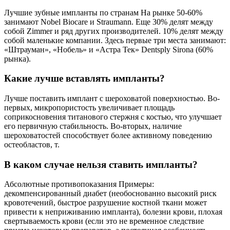
Лучшие зубные импланты по странам На рынке 50-60%
занимают Nobel Biocare и Straumann. Еще 30% делят между
собой Zimmer и ряд других производителей. 10% делят между
собой маленькие компании. Здесь первые три места занимают:
«Штрауман», «Нобель» и «Астра Тек» Dentsply Sirona (60%
рынка).
Какие лучше вставлять импланты?
Лучше поставить имплант с шероховатой поверхностью. Во-
первых, микропористость увеличивает площадь
соприкосновения титанового стержня с костью, что улучшает
его первичную стабильность. Во-вторых, наличие
шероховатостей способствует более активному поведению
остеобластов, т.
В каком случае нельзя ставить импланты?
Абсолютные противопоказания Примеры:
декомпенсированный диабет (необоснованно высокий риск
кровотечений, быстрое разрушение костной ткани может
привести к неприживанию импланта), болезни крови, плохая
свертываемость крови (если это не временное следствие